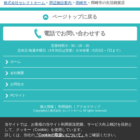
株式会社セレクトホーム
>
周辺施設案内
>
岡崎市
>
岡崎市の生活雑貨店
ページトップに戻る
電話でお問い合わせする
営業時間:9：30～18：30
定休日:毎週木曜日（4月30日は営業）ＧＷ休業（5月2日～7日まで）
ホーム
会社概要
お問合せ
PCサイト
個人情報
｜
利用規約
｜
アクセスマップ
Copyright(c) 株式会社 セレクトホーム All rights reserved.
当サイトでは、お客様の当サイト利用状況把握、サービス向上検討を目的と
して、クッキー（Cookie）を使用しています。
詳しくは、当社の
「Cookieの取扱いについて」
をご確認ください。