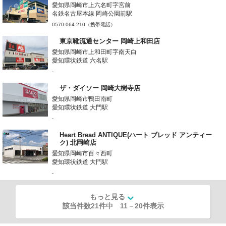
愛知県岡崎市上六名町字宮前
名鉄名古屋本線 岡崎公園前駅
0570-064-210（携帯電話）
東京靴流通センター 岡崎上和田店
愛知県岡崎市上和田町字南天白
愛知環状鉄道 六名駅
-
ザ・ダイソー 岡崎大樹寺店
愛知県岡崎市鴨田南町
愛知環状鉄道 大門駅
-
Heart Bread ANTIQUE(ハート ブレッド アンティー
ク) 北岡崎店
愛知県岡崎市百々西町
愛知環状鉄道 大門駅
-
もっと見る
該当件数21件中
11
－
20
件表示