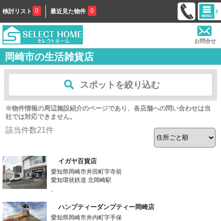
0
0
検討リスト
最近見た物件
お問合せ
岡崎市の生活雑貨店
スポットを絞り込む
※物件情報の周辺施設紹介のページであり、各店舗への問い合わせは当
社では対応できません。
該当件数
21
件
イガヤ百貨店
愛知県岡崎市井田町字寺前
愛知環状鉄道 北岡崎駅
-
ハンプティーダンプティー岡崎店
愛知県岡崎市井内町字手保