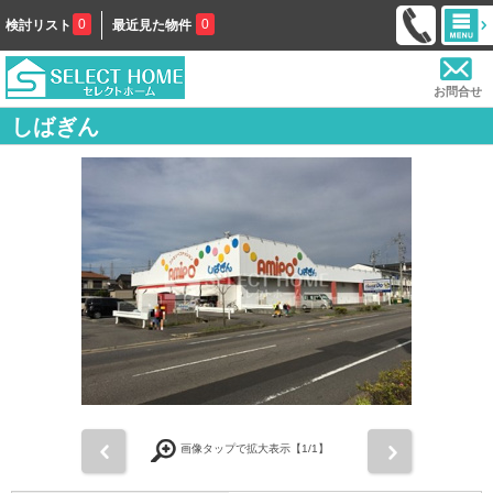
0
0
検討リスト
最近見た物件
お問合せ
しばぎん
前
次
画像タップで拡大表示【
1
/1】