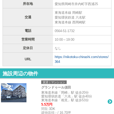
所在地
愛知県岡崎市井内町字西浦25
東海道本線 岡崎駅
交通
愛知環状鉄道 六名駅
東海道本線 西岡崎駅
電話
0564-51-1732
営業時間
10:00～19:00
定休日
なし
https://nikotoku-chirashi.com/stores/
URL
364
施設周辺の物件
賃貸｜マンション
グランドゥール須田
東海道本線「岡崎」駅 徒歩20分
愛知環状鉄道「六名」駅 徒歩40分
東海道本線「相見」駅 徒歩53分
5.5万円
間取:
3DK
建物面積:
- / 16.70坪