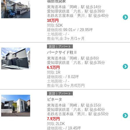
福部池貸家
東海道本線「岡崎」駅 徒歩14分
愛知環状鉄道「六名」駅 徒歩39分
名鉄名古屋本線「男川」駅 徒歩40分
10万円
間取:
5DK
建物面積:
99.01㎡ / 29.95坪
土地面積:
- / -
敷金/礼金:
3ヶ月/1ヶ月
賃貸｜アパート
パークサイド柱Ⅱ
東海道本線「岡崎」駅 徒歩8分
愛知環状鉄道「六名」駅 徒歩35分
6.5万円
間取:
1R
建物面積:
- / 8.02坪
土地面積:
- / -
敷金/礼金:
0ヶ月/0万円
賃貸｜アパート
ピネータ
東海道本線「岡崎」駅 徒歩15分
愛知環状鉄道「六名」駅 徒歩40分
名鉄名古屋本線「男川」駅 徒歩50分
7.9万円
間取:
2LDK
建物面積:
- / 19.45坪