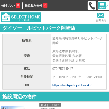
0
0
検討リスト
最近見た物件
お問合せ
ダイソー ルビットパーク岡崎店
愛知県岡崎市針崎町ルビットパーク
所在地
岡崎
東海道本線 岡崎駅
交通
愛知環状鉄道 六名駅
名鉄名古屋本線 男川駅
電話
070-7574-5447
営業時間
平日10:00〜21:00 土日9:30〜21:00
URL
https://luvit-park.jp/okazaki/
施設周辺の物件
賃貸｜一戸建て