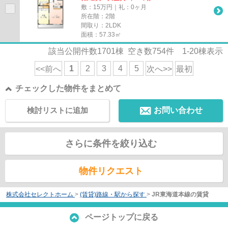
敷：15万円｜礼：0ヶ月
所在階：2階
間取り：2LDK
面積：57.33㎡
該当公開件数
1701
棟 空き数
754
件
1-20
棟表示
1
2
3
4
5
<<前へ
次へ>>
最初
チェックした物件をまとめて
検討リストに追加
お問い合わせ
さらに条件を絞り込む
物件リクエスト
株式会社セレクトホーム
>
(賃貸)路線・駅から探す
>
JR東海道本線の賃貸
ページトップに戻る