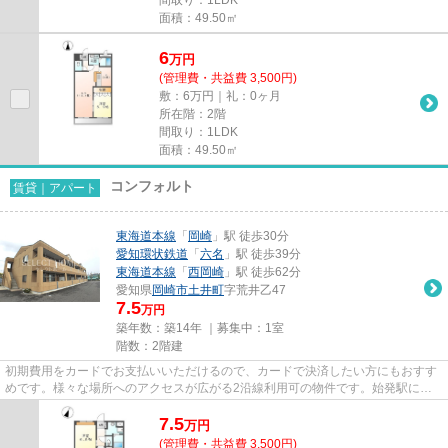
面積：49.50㎡
6
万
円
(管理費・共益費 3,500円)
敷：6万円｜礼：0ヶ月
所在階：2階
間取り：1LDK
面積：49.50㎡
コンフォルト
賃貸｜アパート
東海道本線
「
岡崎
」駅 徒歩30分
愛知環状鉄道
「
六名
」駅 徒歩39分
東海道本線
「
西岡崎
」駅 徒歩62分
愛知県
岡崎市
土井町
字荒井乙47
7.5
万円
築年数：築14年 ｜募集中：
1室
階数：2階建
初期費用をカードでお支払いいただけるので、カードで決済したい方にもおすす
めです。様々な場所へのアクセスが広がる2沿線利用可の物件です。始発駅に近
く、朝の通勤ラッシュでも座席...
7.5
万
円
(管理費・共益費 3,500円)