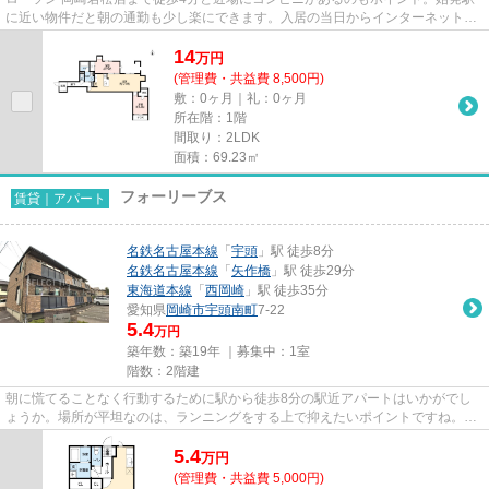
に近い物件だと朝の通勤も少し楽にできます。入居の当日からインターネットが
使えます。「uno y solo(ウ...
14
万
円
(管理費・共益費 8,500円)
敷：0ヶ月｜礼：0ヶ月
所在階：1階
間取り：2LDK
面積：69.23㎡
フォーリーブス
賃貸｜アパート
名鉄名古屋本線
「
宇頭
」駅 徒歩8分
名鉄名古屋本線
「
矢作橋
」駅 徒歩29分
東海道本線
「
西岡崎
」駅 徒歩35分
愛知県
岡崎市
宇頭南町
7-22
5.4
万円
築年数：築19年 ｜募集中：
1室
階数：2階建
朝に慌てることなく行動するために駅から徒歩8分の駅近アパートはいかがでし
ょうか。場所が平坦なのは、ランニングをする上で抑えたいポイントですね。き
れいな外観を簡単に保つことが...
5.4
万
円
(管理費・共益費 5,000円)