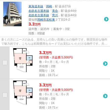
東海道本線
「
岡崎
」駅 徒歩27分
名鉄名古屋本線
「
美合
」駅 徒歩44分
名鉄名古屋本線
「
男川
」駅 徒歩44分
愛知県
岡崎市
若松東
２丁目24-2
3.3
万円
築年数：築35年 ｜募集中：
3室
階数：8階建
多くの方にニーズのある、見晴らしの良い高層ビルの物件です。眺望良好な物件
で魅力的です。こちらは初期費用をカードでお支払いいただける物件です。共用
部にはエレベータ・敷地内ご...
3.3
万
円
(管理費・共益費 5,000円)
敷：0ヶ月｜礼：0ヶ月
所在階：2階
間取り：1K
面積：19.71㎡
3.3
万
円
(管理費・共益費 5,000円)
敷：0ヶ月｜礼：0ヶ月
所在階：2階
間取り：1K
面積：19.71㎡