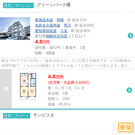
グリーンパーク曙
賃貸｜マンション
東海道本線
「
岡崎
」駅 徒歩15分
名鉄名古屋本線
「
男川
」駅 徒歩36分
愛知環状鉄道
「
六名
」駅 徒歩38分
愛知県
岡崎市
庄司田
１丁目12-7
4.8
万円
築年数：築42年 ｜募集中：
1室
階数：4階建
駅までのアクセスが良い、徒歩15分のところに位置する物件です。2つの路線が
利用可能で、どちらかの路線にトラブルがあっても別ルートが使えます。造りと
デザインに関して、自信をもっ...
4.8
万
円
(管理費・共益費 4,300円)
敷：0ヶ月｜礼：0ヶ月
所在階：1階
間取り：2DK
面積：45.00㎡
サンビスタ
賃貸｜アパート