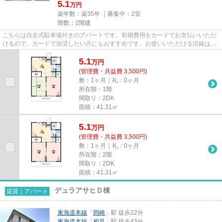
5.1
万円
築年数：築35年 ｜募集中：
2室
階数：2階建
こちらは自走式駐車場付きのアパートです。初期費用をカードでお支払いいただ
けるので、カードで決済したい方にもおすすめです。お使いいただける沿線は2
つあり、便利な立地です。気に...
5.1
万
円
(管理費・共益費 3,500円)
敷：1ヶ月｜礼：0ヶ月
所在階：1階
間取り：2DK
面積：41.31㎡
5.1
万
円
(管理費・共益費 3,500円)
敷：1ヶ月｜礼：0ヶ月
所在階：2階
間取り：2DK
面積：41.31㎡
デュラアサヒＤ棟
賃貸｜アパート
東海道本線
「
岡崎
」駅 徒歩22分
東海道本線
「
相見
」駅 徒歩43分