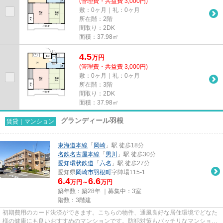
(管理費・共益費 3,000円)
敷：0ヶ月｜礼：0ヶ月
所在階：2階
間取り：2DK
面積：37.98㎡
4.5
万
円
(管理費・共益費 3,000円)
敷：0ヶ月｜礼：0ヶ月
所在階：3階
間取り：2DK
面積：37.98㎡
グランディール羽根
賃貸｜マンション
東海道本線
「
岡崎
」駅 徒歩18分
名鉄名古屋本線
「
男川
」駅 徒歩30分
愛知環状鉄道
「
六名
」駅 徒歩27分
愛知県
岡崎市
羽根町
字陣場115-1
6.4
6.6
万円～
万円
築年数：築28年 ｜募集中：
3室
階数：3階建
初期費用のカード決済ができます。こちらの物件、通風良好な居住環境でどなた
様の健康にも良いおすすめのマンションです。防犯対策もバッチリなマンション