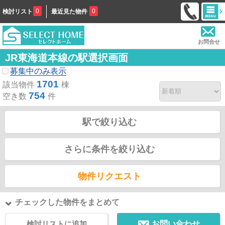
0
0
検討リスト
最近見た物件
お問合せ
JR東海道本線の駅選択画面
募集中のみ表示
1701
該当物件
棟
754
空き数
件
駅で絞り込む
さらに条件を絞り込む
物件リクエスト
チェックした物件をまとめて
検討リストに追加
お問い合わせ