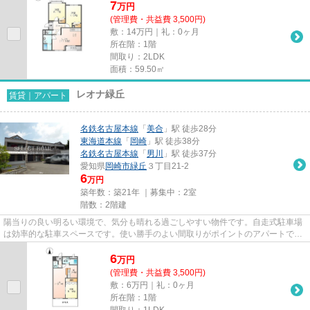
7
万
円
(管理費・共益費 3,500円)
敷：14万円｜礼：0ヶ月
所在階：1階
間取り：2LDK
面積：59.50㎡
レオナ緑丘
賃貸｜アパート
名鉄名古屋本線
「
美合
」駅 徒歩28分
東海道本線
「
岡崎
」駅 徒歩38分
名鉄名古屋本線
「
男川
」駅 徒歩37分
愛知県
岡崎市
緑丘
３丁目21-2
6
万円
築年数：築21年 ｜募集中：
2室
階数：2階建
陽当りの良い明るい環境で、気分も晴れる過ごしやすい物件です。自走式駐車場
は効率的な駐車スペースです。使い勝手のよい間取りがポイントのアパートで
す。近隣住民にとっても快適に...
6
万
円
(管理費・共益費 3,500円)
敷：6万円｜礼：0ヶ月
所在階：1階
間取り：1LDK