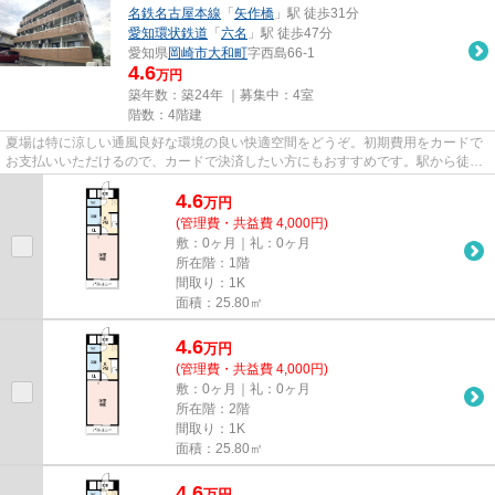
名鉄名古屋本線
「
矢作橋
」駅 徒歩31分
愛知環状鉄道
「
六名
」駅 徒歩47分
愛知県
岡崎市
大和町
字西島66-1
4.6
万円
築年数：築24年 ｜募集中：
4室
階数：4階建
夏場は特に涼しい通風良好な環境の良い快適空間をどうぞ。初期費用をカードで
お支払いいただけるので、カードで決済したい方にもおすすめです。駅から徒歩
6分の物件なら、駅前のお買い...
4.6
万
円
(管理費・共益費 4,000円)
敷：0ヶ月｜礼：0ヶ月
所在階：1階
間取り：1K
面積：25.80㎡
4.6
万
円
(管理費・共益費 4,000円)
敷：0ヶ月｜礼：0ヶ月
所在階：2階
間取り：1K
面積：25.80㎡
4.6
万
円