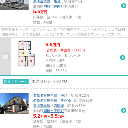
東海道本線
「
相見
」駅 徒歩53分
愛知県
岡崎市
井内町
字須田11
5.5
万円
築年数：築27年 ｜募集中：
1室
階数：4階建
防犯対策もバッチリなマンションタイプの物件です。こちらのマンションでは初
期費用をカードでお支払いいただけます。ネットの回線をマンションに繋げてい
ます、パソコン使用可。こだ...
5.5
万
円
(管理費・共益費 3,500円)
敷：0ヶ月｜礼：0ヶ月
所在階：4階
間取り：3DK
面積：55.23㎡
エクセレントKOYO
賃貸｜アパート
名鉄名古屋本線
「
宇頭
」駅 徒歩12分
名鉄名古屋本線
「
矢作橋
」駅 徒歩20分
東海道本線
「
西岡崎
」駅 徒歩37分
愛知県
岡崎市
宇頭町
字狐田69番地1
5.2
5.5
万円～
万円
築年数：築22年 ｜募集中：
2室
階数：2階建