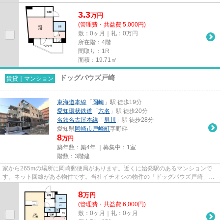
3.3
万
円
(管理費・共益費 5,000円)
敷：0ヶ月｜礼：0万円
所在階：4階
間取り：1R
面積：19.71㎡
ドッグパウズ戸崎
賃貸｜マンション
東海道本線
「
岡崎
」駅 徒歩19分
愛知環状鉄道
「
六名
」駅 徒歩20分
名鉄名古屋本線
「
男川
」駅 徒歩28分
愛知県
岡崎市
戸崎町
字野畔
8
万円
築年数：築4年 ｜募集中：
1室
階数：3階建
家から265mの場所に岡崎郵便局があります。近くに始発駅のあるマンションで
す。ネット回線がある物件です。当社イチオシの物件の「ドッグパウズ戸崎」。
ぜひ一度ご覧ください。岡崎市...
8
万
円
(管理費・共益費 6,000円)
敷：0ヶ月｜礼：0ヶ月