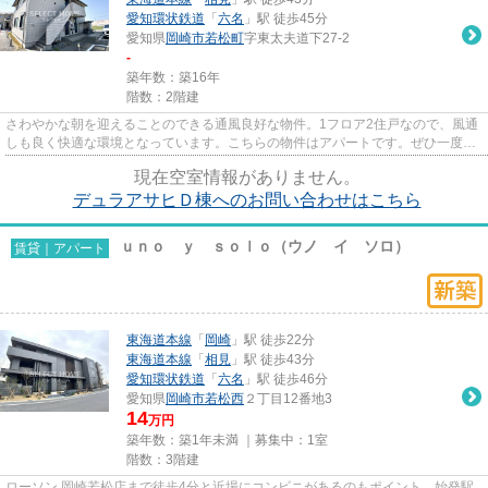
愛知環状鉄道
「
六名
」駅 徒歩45分
愛知県
岡崎市
若松町
字東太夫道下27-2
-
築年数：築16年
階数：2階建
さわやかな朝を迎えることのできる通風良好な物件。1フロア2住戸なので、風通
しも良く快適な環境となっています。こちらの物件はアパートです。ぜひ一度見
ていただきたい、「デュラア...
現在空室情報がありません。
デュラアサヒＤ棟へのお問い合わせはこちら
ｕｎｏ ｙ ｓｏｌｏ（ウノ イ ソロ）
賃貸｜アパート
東海道本線
「
岡崎
」駅 徒歩22分
東海道本線
「
相見
」駅 徒歩43分
愛知環状鉄道
「
六名
」駅 徒歩46分
愛知県
岡崎市
若松西
２丁目12番地3
14
万円
築年数：築1年未満 ｜募集中：
1室
階数：3階建
ローソン 岡崎若松店まで徒歩4分と近場にコンビニがあるのもポイント。始発駅