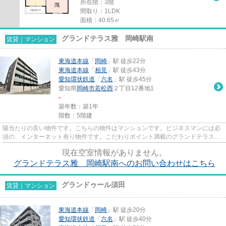
所在階：3階
間取り：1LDK
面積：40.65㎡
グランドテラス雅 岡崎駅南
賃貸｜マンション
東海道本線
「
岡崎
」駅 徒歩22分
東海道本線
「
相見
」駅 徒歩43分
愛知環状鉄道
「
六名
」駅 徒歩45分
愛知県
岡崎市
若松西
２丁目12番地1
-
築年数：築1年
階数：5階建
陽当たりの良い物件です。こちらの物件はマンションです。ビジネスマンには必
須の、インターネット有り物件です。こだわりポイント満載のグランドテラス
雅 岡崎駅南。岡崎市エリアと...
現在空室情報がありません。
グランドテラス雅 岡崎駅南へのお問い合わせはこちら
グランドゥール須田
賃貸｜マンション
東海道本線
「
岡崎
」駅 徒歩20分
愛知環状鉄道
「
六名
」駅 徒歩40分