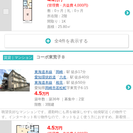
(管理費・共益費 4,000円)
敷：0ヶ月｜礼：0ヶ月
所在階：2階
間取り：1K
面積：25.80㎡
全4件を表示する
コーポ東荒子Ｂ
賃貸｜マンション
東海道本線
「
岡崎
」駅 徒歩17分
愛知環状鉄道
「
六名
」駅 徒歩40分
東海道本線
「
相見
」駅 徒歩50分
愛知県
岡崎市
若松町
字東荒子6-15
4.5
万円
築年数：築36年 ｜募集中：
2室
階数：3階建
眺望良好なマンションです。通勤時にも席を確保しやすい始発駅近くの物件で
す。インターネット有り物件なので、ネットをよく使う方におすすめ。新着情
報：コーポ東荒子Bの空室情報なら...
4.5
万
円