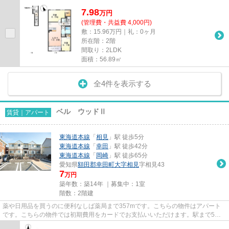
7.98
万
円
(管理費・共益費 4,000円)
敷：15.96万円｜礼：0ヶ月
所在階：2階
間取り：2LDK
面積：56.89㎡
全4件を表示する
ベル ウッドⅡ
賃貸｜アパート
東海道本線
「
相見
」駅 徒歩5分
東海道本線
「
幸田
」駅 徒歩42分
東海道本線
「
岡崎
」駅 徒歩65分
愛知県
額田郡幸田町
大字相見
字相見43
7
万円
築年数：築14年 ｜募集中：
1室
階数：2階建
薬や日用品を買うのに便利なしば薬局まで357mです。こちらの物件はアパート
です。こちらの物件では初期費用をカードでお支払いいただけます。駅まで5分
と、駅近でアクセスも良好な物件...