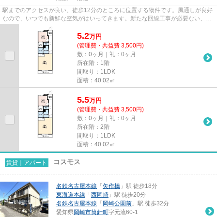
駅までのアクセスが良い、徒歩12分のところに位置する物件です。風通しが良好
なので、いつでも新鮮な空気がはいってきます。新たな回線工事が必要ない、経
済的なネット回線工事済み物...
5.2
万
円
(管理費・共益費 3,500円)
敷：0ヶ月｜礼：0ヶ月
所在階：1階
間取り：1LDK
面積：40.02㎡
5.5
万
円
(管理費・共益費 3,500円)
敷：0ヶ月｜礼：0ヶ月
所在階：2階
間取り：1LDK
面積：40.02㎡
コスモス
賃貸｜アパート
名鉄名古屋本線
「
矢作橋
」駅 徒歩18分
東海道本線
「
西岡崎
」駅 徒歩20分
名鉄名古屋本線
「
岡崎公園前
」駅 徒歩32分
愛知県
岡崎市
筒針町
字元流60-1