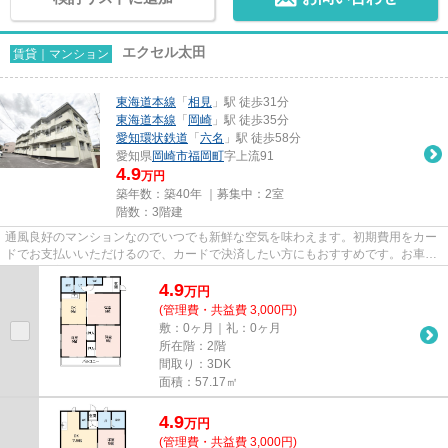
エクセル太田
賃貸｜マンション
東海道本線
「
相見
」駅 徒歩31分
東海道本線
「
岡崎
」駅 徒歩35分
愛知環状鉄道
「
六名
」駅 徒歩58分
愛知県
岡崎市
福岡町
字上流91
4.9
万円
築年数：築40年 ｜募集中：
2室
階数：3階建
通風良好のマンションなのでいつでも新鮮な空気を味わえます。初期費用をカー
ドでお支払いいただけるので、カードで決済したい方にもおすすめです。お車を
お持ちの方にオススメの、自...
4.9
万
円
(管理費・共益費 3,000円)
敷：0ヶ月｜礼：0ヶ月
所在階：2階
間取り：3DK
面積：57.17㎡
4.9
万
円
(管理費・共益費 3,000円)