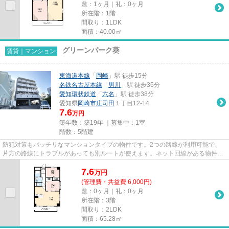
敷：1ヶ月｜礼：0ヶ月
所在階：1階
間取り：1LDK
面積：40.00㎡
グリーンパーク葵
賃貸｜マンション
東海道本線
「
岡崎
」駅 徒歩15分
名鉄名古屋本線
「
男川
」駅 徒歩36分
愛知環状鉄道
「
六名
」駅 徒歩38分
愛知県
岡崎市
庄司田
１丁目12-14
7.6
万円
築年数：築19年 ｜募集中：
1室
階数：5階建
防犯対策もバッチリなマンションタイプの物件です。2つの路線が利用可能で、
片方の路線にトラブルがあっても別ルートが使えます。ネット回線がある物件で
す。こだわりポイント満載のグ...
7.6
万
円
(管理費・共益費 6,000円)
敷：0ヶ月｜礼：0ヶ月
所在階：3階
間取り：2LDK
面積：65.28㎡