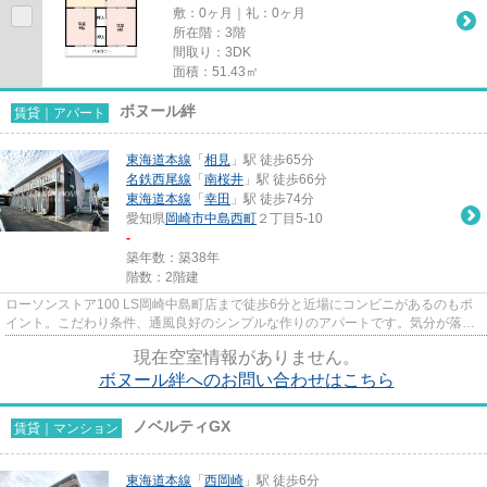
敷：0ヶ月｜礼：0ヶ月
所在階：3階
間取り：3DK
面積：51.43㎡
ボヌール絆
賃貸｜アパート
東海道本線
「
相見
」駅 徒歩65分
名鉄西尾線
「
南桜井
」駅 徒歩66分
東海道本線
「
幸田
」駅 徒歩74分
愛知県
岡崎市
中島西町
２丁目5-10
-
築年数：築38年
階数：2階建
ローソンストア100 LS岡崎中島町店まで徒歩6分と近場にコンビニがあるのもポ
イント。こだわり条件、通風良好のシンプルな作りのアパートです。気分が落ち
た時には換気でリフレッシュし...
現在空室情報がありません。
ボヌール絆へのお問い合わせはこちら
ノベルティGX
賃貸｜マンション
東海道本線
「
西岡崎
」駅 徒歩6分