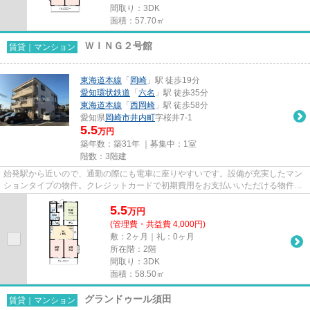
間取り：3DK
面積：57.70㎡
ＷＩＮＧ２号館
賃貸｜マンション
東海道本線
「
岡崎
」駅 徒歩19分
愛知環状鉄道
「
六名
」駅 徒歩35分
東海道本線
「
西岡崎
」駅 徒歩58分
愛知県
岡崎市
井内町
字桜井7-1
5.5
万円
築年数：築31年 ｜募集中：
1室
階数：3階建
始発駅から近いので、通勤の際にも電車に座りやすいです。設備が充実したマン
ションタイプの物件。クレジットカードで初期費用をお支払いいただける物件で
す。ぜひ一度見ていただきた...
5.5
万
円
(管理費・共益費 4,000円)
敷：2ヶ月｜礼：0ヶ月
所在階：2階
間取り：3DK
面積：58.50㎡
グランドゥール須田
賃貸｜マンション