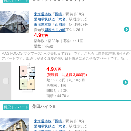
東海道本線
「
岡崎
」駅 徒歩18分
愛知環状鉄道
「
六名
」駅 徒歩35分
東海道本線
「
西岡崎
」駅 徒歩57分
愛知県
岡崎市
井内町
字久世26-1
4.9
万円
築年数：築28年 ｜募集中：
1室
階数：2階建
MAG FOODS(マグフーズ) 六ツ美店まで333mです。こちらは自走式駐車場付きの
アパートです。風通しが良く真夏の暑い日も快適に過ごせるアパートです。新着
情報：SurplusTwoライフの空室...
4.9
万
円
(管理費・共益費 3,000円)
敷：9.8万円｜礼：0ヶ月
所在階：1階
間取り：2DK
面積：44.70㎡
柴田ハイツB
賃貸｜アパート
東海道本線
「
岡崎
」駅 徒歩18分
愛知環状鉄道
「
六名
」駅 徒歩33分