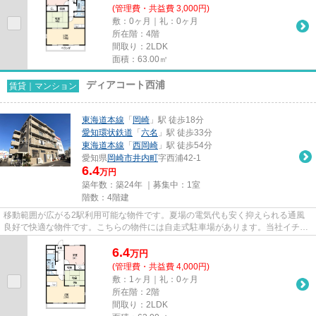
(管理費・共益費 3,000円)
敷：0ヶ月｜礼：0ヶ月
所在階：4階
間取り：2LDK
面積：63.00㎡
ディアコート西浦
賃貸｜マンション
東海道本線
「
岡崎
」駅 徒歩18分
愛知環状鉄道
「
六名
」駅 徒歩33分
東海道本線
「
西岡崎
」駅 徒歩54分
愛知県
岡崎市
井内町
字西浦42-1
6.4
万円
築年数：築24年 ｜募集中：
1室
階数：4階建
移動範囲が広がる2駅利用可能な物件です。夏場の電気代も安く抑えられる通風
良好で快適な物件です。こちらの物件には自走式駐車場があります。当社イチオ
シの物件の「ディアコート西浦...
6.4
万
円
(管理費・共益費 4,000円)
敷：1ヶ月｜礼：0ヶ月
所在階：2階
間取り：2LDK