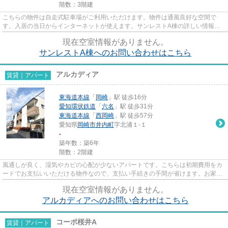
階数：3階建
こちらの物件は自走式駐車場がご利用いただけます。物件は通風良好な空間で
す。入居の当日からインターネットが使えます。サンレストA棟の詳しい情報。
地域によっては建物の高さの制限...
現在空室情報がありません。
サンレストA棟へのお問い合わせはこちら
アルカディア
賃貸｜アパート
東海道本線
「
岡崎
」駅 徒歩16分
愛知環状鉄道
「
六名
」駅 徒歩31分
東海道本線
「
西岡崎
」駅 徒歩57分
愛知県
岡崎市
井内町
字北浦１-１
-
築年数：築6年
階数：2階建
風通しが良く、湿気やカビの心配が少ないアパートです。こちらは初期費用をカ
ードでお支払いいただける物件なので、支払い手続きの手間が省けます。お家で
パソコン使いたい方にオスス...
現在空室情報がありません。
アルカディアへのお問い合わせはこちら
コーポ桜井A
賃貸｜アパート