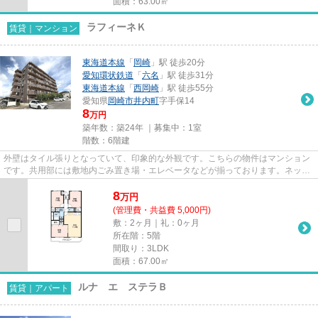
面積：63.00㎡
ラフィーネＫ
賃貸｜マンション
東海道本線
「
岡崎
」駅 徒歩20分
愛知環状鉄道
「
六名
」駅 徒歩31分
東海道本線
「
西岡崎
」駅 徒歩55分
愛知県
岡崎市
井内町
字手保14
8
万円
築年数：築24年 ｜募集中：
1室
階数：6階建
外壁はタイル張りとなっていて、印象的な外観です。こちらの物件はマンション
です。共用部には敷地内ごみ置き場・エレベータなどが揃っております。ネット
回線がある物件です。ラフィ...
8
万
円
(管理費・共益費 5,000円)
敷：2ヶ月｜礼：0ヶ月
所在階：5階
間取り：3LDK
面積：67.00㎡
ルナ エ ステラＢ
賃貸｜アパート