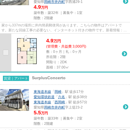
愛知県
岡崎市
井内町
字西浦29-1
4.9
万円
築年数：築32年 ｜募集中：
1室
階数：2階建
家から337mの場所に井内簡易郵便局があります。こちらの物件はアパートで
す。新たな回線工事の必要ない、インターネット付きの物件です。新着情報：コ
ーポ西浦Ⅰの空室情報ならコチラ。...
4.9
万
円
(管理費・共益費 3,000円)
敷：0ヶ月｜礼：0ヶ月
所在階：2階
間取り：2DK
面積：37.00㎡
SurplusConcerto
賃貸｜アパート
東海道本線
「
岡崎
」駅 徒歩17分
愛知環状鉄道
「
六名
」駅 徒歩38分
東海道本線
「
西岡崎
」駅 徒歩57分
愛知県
岡崎市
井内町
字上堤23-2
5.5
万円
築年数：築33年 ｜募集中：
2室
階数：2階建