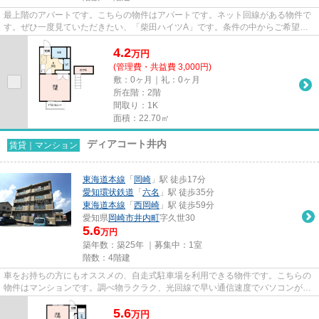
最上階のアパートです。こちらの物件はアパートです。ネット回線がある物件で
す。ぜひ一度見ていただきたい、「柴田ハイツA」です。条件の中からご希望の
物件が見つからない場合は、当...
4.2
万
円
(管理費・共益費 3,000円)
敷：0ヶ月｜礼：0ヶ月
所在階：2階
間取り：1K
面積：22.70㎡
ディアコート井内
賃貸｜マンション
東海道本線
「
岡崎
」駅 徒歩17分
愛知環状鉄道
「
六名
」駅 徒歩35分
東海道本線
「
西岡崎
」駅 徒歩59分
愛知県
岡崎市
井内町
字久世30
5.6
万円
築年数：築25年 ｜募集中：
1室
階数：4階建
車をお持ちの方にもオススメの、自走式駐車場を利用できる物件です。こちらの
物件はマンションです。調べ物ラクラク、光回線で早い通信速度でパソコンが使
用できます。「ディアコート...
5.6
万
円