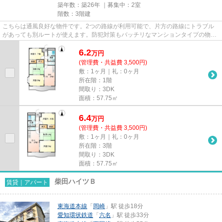
築年数：築26年 ｜募集中：
2室
階数：3階建
こちらは通風良好な物件です。2つの路線が利用可能で、片方の路線にトラブル
があっても別ルートが使えます。防犯対策もバッチリなマンションタイプの物件
です。「サンタプレイス岡崎」...
6.2
万
円
(管理費・共益費 3,500円)
敷：1ヶ月｜礼：0ヶ月
所在階：1階
間取り：3DK
面積：57.75㎡
6.4
万
円
(管理費・共益費 3,500円)
敷：1ヶ月｜礼：0ヶ月
所在階：3階
間取り：3DK
面積：57.75㎡
柴田ハイツＢ
賃貸｜アパート
東海道本線
「
岡崎
」駅 徒歩18分
愛知環状鉄道
「
六名
」駅 徒歩33分