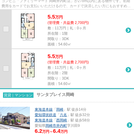
コンビニ「ファミリーマート 岡崎井内町店」が278m以内にある物件です。初期
費用をカードでお支払いいただけるので、カードで決済したい方にもおすすめで
す。こちらの物件はアパートで...
5.5
万
円
(管理費・共益費 2,700円)
敷：11万円｜礼：0ヶ月
所在階：1階
間取り：3DK
面積：54.60㎡
5.5
万
円
(管理費・共益費 2,700円)
敷：11万円｜礼：0ヶ月
所在階：2階
間取り：3DK
面積：54.60㎡
サンタプレイス岡崎
賃貸｜マンション
東海道本線
「
岡崎
」駅 徒歩14分
愛知環状鉄道
「
六名
」駅 徒歩32分
東海道本線
「
西岡崎
」駅 徒歩58分
愛知県
岡崎市
井内町
字川田9
6.2
6.4
万円～
万円