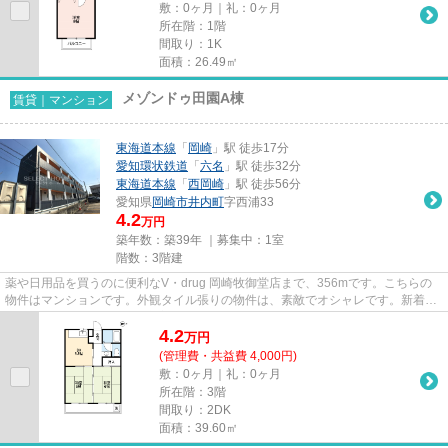
敷：0ヶ月｜礼：0ヶ月
所在階：1階
間取り：1K
面積：26.49㎡
メゾンドゥ田園A棟
賃貸｜マンション
東海道本線
「
岡崎
」駅 徒歩17分
愛知環状鉄道
「
六名
」駅 徒歩32分
東海道本線
「
西岡崎
」駅 徒歩56分
愛知県
岡崎市
井内町
字西浦33
4.2
万円
築年数：築39年 ｜募集中：
1室
階数：3階建
薬や日用品を買うのに便利なV・drug 岡崎牧御堂店まで、356mです。こちらの
物件はマンションです。外観タイル張りの物件は、素敵でオシャレです。新着情
報：メゾンドゥ田園A棟の空室情...
4.2
万
円
(管理費・共益費 4,000円)
敷：0ヶ月｜礼：0ヶ月
所在階：3階
間取り：2DK
面積：39.60㎡