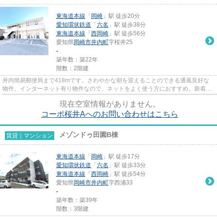
東海道本線
「
岡崎
」駅 徒歩20分
愛知環状鉄道
「
六名
」駅 徒歩38分
東海道本線
「
西岡崎
」駅 徒歩56分
愛知県
岡崎市
井内町
字桜井25
-
築年数：築22年
階数：2階建
井内簡易郵便局まで418mです。さわやかな朝を迎えることのできる通風良好な
物件。インターネット有り物件なので、ネットをよく使う方におすすめ。新着情
報：コーポ桜井Aの空室情報なら...
現在空室情報がありません。
コーポ桜井Aへのお問い合わせはこちら
メゾンドゥ田園B棟
賃貸｜マンション
東海道本線
「
岡崎
」駅 徒歩17分
愛知環状鉄道
「
六名
」駅 徒歩33分
東海道本線
「
西岡崎
」駅 徒歩54分
愛知県
岡崎市
井内町
字西浦33
-
築年数：築39年
階数：3階建