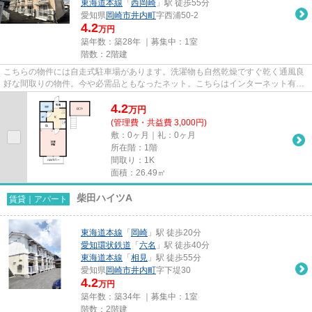
東海道本線
「
西岡崎
」駅 徒歩55分
愛知県
岡崎市
井内町
字西浦50-2
4.2
万円
築年数：築28年 ｜募集中：
1室
階数：2階建
こちらの物件には自走式駐車場があります。洗濯物も自然乾燥ですぐ乾く通風良
好な間取りの物件。今や必需品ともなったネット。こちらはインターネット有り
物件です。当社イチオシの物...
4.2
万
円
(管理費・共益費 3,000円)
敷：0ヶ月｜礼：0ヶ月
所在階：1階
間取り：1K
面積：26.49㎡
柴田ハイツA
賃貸｜アパート
東海道本線
「
岡崎
」駅 徒歩20分
愛知環状鉄道
「
六名
」駅 徒歩40分
東海道本線
「
相見
」駅 徒歩55分
愛知県
岡崎市
井内町
字下堤30
4.2
万円
築年数：築34年 ｜募集中：
1室
階数：2階建