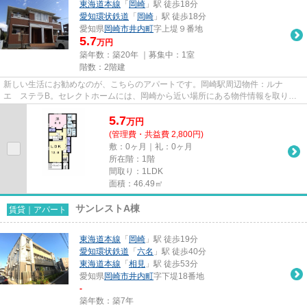
東海道本線
「
岡崎
」駅 徒歩18分
愛知環状鉄道
「
岡崎
」駅 徒歩18分
愛知県
岡崎市
井内町
字上堤９番地
5.7
万円
築年数：築20年 ｜募集中：
1室
階数：2階建
新しい生活にお勧めなのが、こちらのアパートです。岡崎駅周辺物件：ルナ
エ ステラB。セレクトホームには、岡崎から近い場所にある物件情報を取り扱
っております。引っ越しをお考え...
5.7
万
円
(管理費・共益費 2,800円)
敷：0ヶ月｜礼：0ヶ月
所在階：1階
間取り：1LDK
面積：46.49㎡
サンレストA棟
賃貸｜アパート
東海道本線
「
岡崎
」駅 徒歩19分
愛知環状鉄道
「
六名
」駅 徒歩40分
東海道本線
「
相見
」駅 徒歩53分
愛知県
岡崎市
井内町
字下堤18番地
-
築年数：築7年