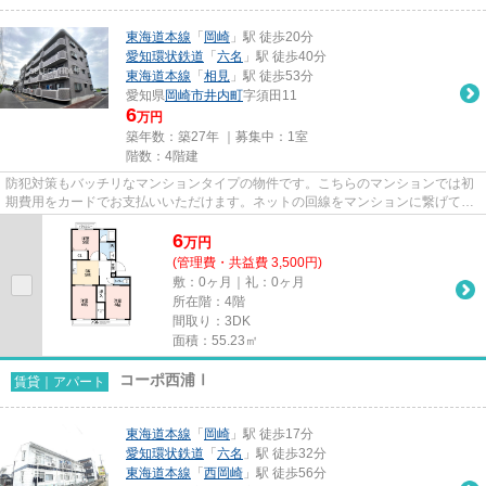
東海道本線
「
岡崎
」駅 徒歩20分
愛知環状鉄道
「
六名
」駅 徒歩40分
東海道本線
「
相見
」駅 徒歩53分
愛知県
岡崎市
井内町
字須田11
6
万円
築年数：築27年 ｜募集中：
1室
階数：4階建
防犯対策もバッチリなマンションタイプの物件です。こちらのマンションでは初
期費用をカードでお支払いいただけます。ネットの回線をマンションに繋げてい
ます、パソコン使用可。こだ...
6
万
円
(管理費・共益費 3,500円)
敷：0ヶ月｜礼：0ヶ月
所在階：4階
間取り：3DK
面積：55.23㎡
コーポ西浦Ⅰ
賃貸｜アパート
東海道本線
「
岡崎
」駅 徒歩17分
愛知環状鉄道
「
六名
」駅 徒歩32分
東海道本線
「
西岡崎
」駅 徒歩56分