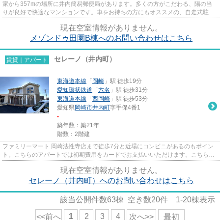
家から357mの場所に井内簡易郵便局があります。多くの方がこだわる、陽の当
りが良好で快適なマンションです。車をお持ちの方にもオススメの、自走式駐車
場を利用できるマンションです...
現在空室情報がありません。
メゾンドゥ田園B棟へのお問い合わせはこちら
セレーノ（井内町）
賃貸｜アパート
東海道本線
「
岡崎
」駅 徒歩19分
愛知環状鉄道
「
六名
」駅 徒歩31分
東海道本線
「
西岡崎
」駅 徒歩53分
愛知県
岡崎市
井内町
字手保4番1
-
築年数：築21年
階数：2階建
ファミリーマート 岡崎法性寺店まで徒歩7分と近場にコンビニがあるのもポイン
ト。こちらのアパートでは初期費用をカードでお支払いいただけます。こちらの
物件はアパートです。気にな...
現在空室情報がありません。
セレーノ（井内町）へのお問い合わせはこちら
該当公開件数
63
棟 空き数
20
件
1-20
棟表示
1
2
3
4
<<前へ
次へ>>
最初