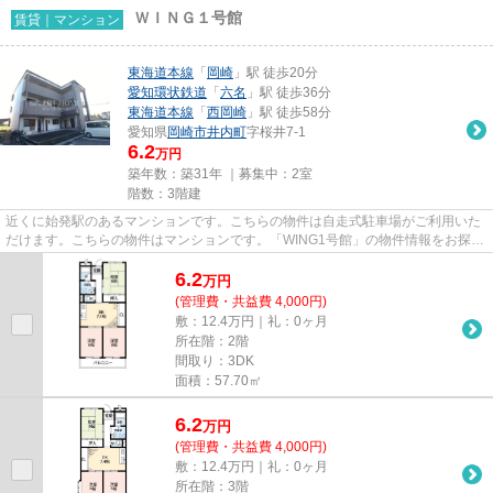
ＷＩＮＧ１号館
賃貸｜マンション
東海道本線
「
岡崎
」駅 徒歩20分
愛知環状鉄道
「
六名
」駅 徒歩36分
東海道本線
「
西岡崎
」駅 徒歩58分
愛知県
岡崎市
井内町
字桜井7-1
6.2
万円
築年数：築31年 ｜募集中：
2室
階数：3階建
近くに始発駅のあるマンションです。こちらの物件は自走式駐車場がご利用いた
だけます。こちらの物件はマンションです。「WING1号館」の物件情報をお探し
ならお気軽にお問い合わせ下さ...
6.2
万
円
(管理費・共益費 4,000円)
敷：12.4万円｜礼：0ヶ月
所在階：2階
間取り：3DK
面積：57.70㎡
6.2
万
円
(管理費・共益費 4,000円)
敷：12.4万円｜礼：0ヶ月
所在階：3階