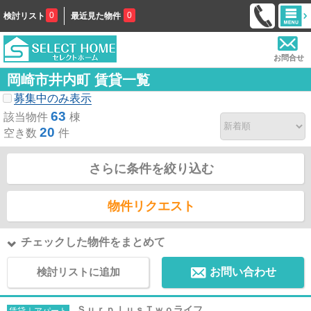
0
0
検討リスト
最近見た物件
お問合せ
岡崎市井内町 賃貸一覧
募集中のみ表示
63
該当物件
棟
20
空き数
件
さらに条件を絞り込む
物件リクエスト
チェックした物件をまとめて
検討リストに追加
お問い合わせ
ＳｕｒｐｌｕｓＴｗｏライフ
賃貸｜アパート