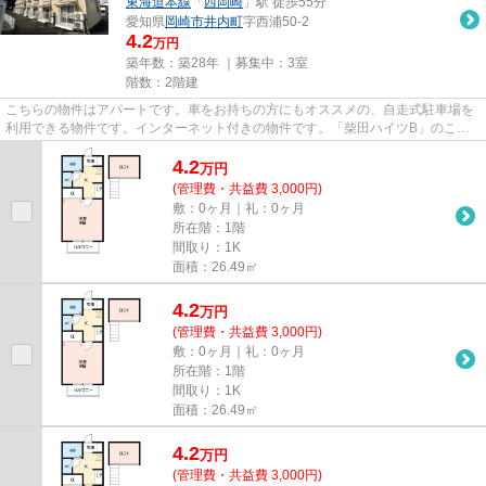
東海道本線
「
西岡崎
」駅 徒歩55分
愛知県
岡崎市
井内町
字西浦50-2
4.2
万円
築年数：築28年 ｜募集中：
3室
階数：2階建
こちらの物件はアパートです。車をお持ちの方にもオススメの、自走式駐車場を
利用できる物件です。インターネット付きの物件です。「柴田ハイツB」のここ
がイチオシ。物件探しを始める...
4.2
万
円
(管理費・共益費 3,000円)
敷：0ヶ月｜礼：0ヶ月
所在階：1階
間取り：1K
面積：26.49㎡
4.2
万
円
(管理費・共益費 3,000円)
敷：0ヶ月｜礼：0ヶ月
所在階：1階
間取り：1K
面積：26.49㎡
4.2
万
円
(管理費・共益費 3,000円)