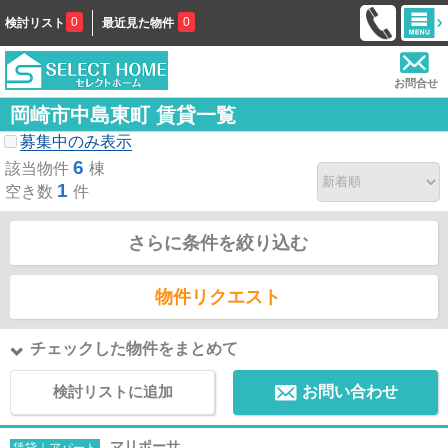
0
0
検討リスト
最近見た物件
お問合せ
岡崎市中島東町 賃貸一覧
募集中のみ表示
6
該当物件
棟
1
空き数
件
さらに条件を絞り込む
物件リクエスト
チェックした物件をまとめて
検討リストに追加
お問い合わせ
マリポーサ
賃貸｜アパート