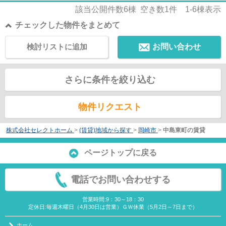
該当公開件数
6
棟 空き数
1
件
1-6
棟表示
チェックした物件をまとめて
検討リストに追加
お問い合わせ
さらに条件を絞り込む
物件リクエスト
株式会社セレクトホーム
>
(賃貸)地域から探す
>
岡崎市
>
中島東町の賃貸
ページトップに戻る
電話でお問い合わせする
営業時間:9：30～18：30
定休日:毎週木曜日（4月30日は営業）ＧＷ休業（5月2日～7日まで）
ホーム