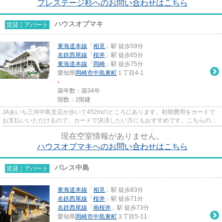
プレステージ杉へのお問い合わせはこちら
ハウスオブマキ
賃貸｜アパート
東海道本線
「
相見
」駅 徒歩59分
名鉄西尾線
「
桜井
」駅 徒歩65分
東海道本線
「
岡崎
」駅 徒歩75分
愛知県
岡崎市
中島東町
１丁目4-1
-
築年数：築34年
階数：2階建
JAあいち三河中島支店が歩いて452mのところにあります。初期費用をカードで
お支払いいただけるので、カードで決済したい方にもおすすめです。こちらの物
件は自走式駐車場がご利用いた...
現在空室情報がありません。
ハウスオブマキへのお問い合わせはこちら
パレス中島
賃貸｜アパート
東海道本線
「
相見
」駅 徒歩83分
名鉄西尾線
「
桜井
」駅 徒歩71分
名鉄西尾線
「
南桜井
」駅 徒歩73分
愛知県
岡崎市
中島東町
３丁目5-11