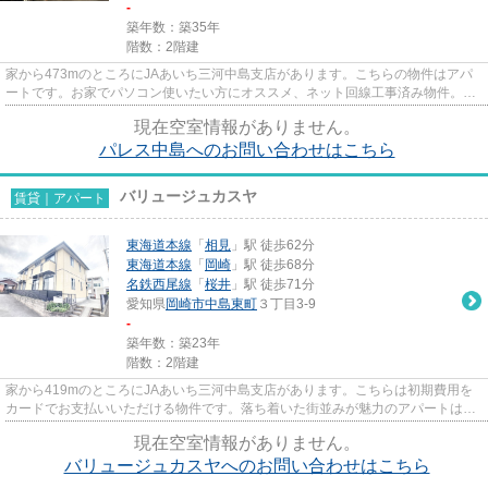
-
築年数：築35年
階数：2階建
家から473mのところにJAあいち三河中島支店があります。こちらの物件はアパ
ートです。お家でパソコン使いたい方にオススメ、ネット回線工事済み物件。当
社イチオシの物件の「パレス中...
現在空室情報がありません。
パレス中島へのお問い合わせはこちら
バリュージュカスヤ
賃貸｜アパート
東海道本線
「
相見
」駅 徒歩62分
東海道本線
「
岡崎
」駅 徒歩68分
名鉄西尾線
「
桜井
」駅 徒歩71分
愛知県
岡崎市
中島東町
３丁目3-9
-
築年数：築23年
階数：2階建
家から419mのところにJAあいち三河中島支店があります。こちらは初期費用を
カードでお支払いいただける物件です。落ち着いた街並みが魅力のアパートはこ
ちらです。多くの方からご好評...
現在空室情報がありません。
バリュージュカスヤへのお問い合わせはこちら