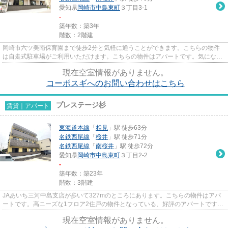
愛知県
岡崎市
中島東町
３丁目3-1
-
築年数：築3年
階数：2階建
岡崎市六ツ美南保育園まで徒歩2分と気軽に通うことができます。こちらの物件
は自走式駐車場がご利用いただけます。こちらの物件はアパートです。気になる
イチオシ物件情報：「コーポス...
現在空室情報がありません。
コーポスギへのお問い合わせはこちら
プレステージ杉
賃貸｜アパート
東海道本線
「
相見
」駅 徒歩63分
名鉄西尾線
「
桜井
」駅 徒歩71分
名鉄西尾線
「
南桜井
」駅 徒歩72分
愛知県
岡崎市
中島東町
３丁目2-2
-
築年数：築23年
階数：3階建
JAあいち三河中島支店が歩いて327mのところにあります。こちらの物件はアパ
ートです。高ニーズな1フロア2住戸の物件となっている、好評のアパートです。
「プレステージ杉」のここがイ...
現在空室情報がありません。