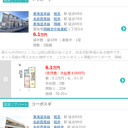
東海道本線
「
相見
」駅 徒歩59分
名鉄西尾線
「
桜井
」駅 徒歩74分
東海道本線
「
岡崎
」駅 徒歩65分
愛知県
岡崎市
中島東町
１丁目3-6
6.1
万円
築年数：築18年 ｜募集中：
1室
階数：2階建
家から415mのところには村山医院があります。自走式駐車場がある物件です。
ネット回線が導入された物件です。こだわりポイント満載のマリポーサ。岡崎市
エリアにある賃貸情報のことな...
6.1
万
円
(管理費・共益費 4,000円)
敷：6.1万円｜礼：0ヶ月
所在階：2階
間取り：2DK
面積：55.20㎡
コーポスギ
賃貸｜アパート
東海道本線
「
相見
」駅 徒歩63分
名鉄西尾線
「
桜井
」駅 徒歩68分
名鉄西尾線
「
南桜井
」駅 徒歩70分