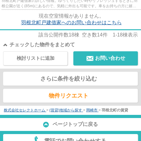
羽根北町戸建借家の詳しい情報。ゆっくりしたい時やリフレッシュするときに羽
根公園が近く(85m)にあるので、気軽に外出も可能です。車をお持ちの方に嬉し
い自走式駐車場です。風通しが...
現在空室情報がありません。
羽根北町戸建借家へのお問い合わせはこちら
該当公開件数
18
棟 空き数
14
件
1-18
棟表示
チェックした物件をまとめて
検討リストに追加
お問い合わせ
さらに条件を絞り込む
物件リクエスト
株式会社セレクトホーム
>
(賃貸)地域から探す
>
岡崎市
>
羽根北町の賃貸
ページトップに戻る
電話でお問い合わせする