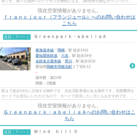
めです。様々な場所へのアクセスが便利になる、2駅利用可能なタウンハウスで
す。常に新鮮な空気を取り入れ...
現在空室情報がありません。
ｆｒａｎｃｊｏｕｒ（フランジュール）へのお問い合わせは
こちら
Ｇｒｅｅｎｐａｒｋ・ａｂｅｌｉａＡ
賃貸｜アパート
東海道本線
「
岡崎
」駅 徒歩14分
愛知環状鉄道
「
六名
」駅 徒歩24分
名鉄名古屋本線
「
男川
」駅 徒歩32分
愛知県
岡崎市
羽根北町
２丁目8-12
-
築年数：築23年
階数：2階建
駅まで徒歩14分に立地する物件です。自走式駐車場がある物件です。初期費用を
カードでお支払いいただけるので、カードで決済したい方にもおすすめです。
Greenpark・abeliaAの詳しい情...
現在空室情報がありません。
Ｇｒｅｅｎｐａｒｋ・ａｂｅｌｉａＡへのお問い合わせはこ
ちら
Ｗｉｎｄ ｈｉｌｌ Ⅱ
賃貸｜アパート