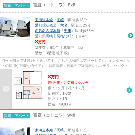
言庭（コトニワ）Ｅ棟
賃貸｜アパート
東海道本線
「
岡崎
」駅 徒歩13分
愛知環状鉄道
「
六名
」駅 徒歩25分
名鉄名古屋本線
「
男川
」駅 徒歩33分
愛知県
岡崎市
羽根北町
１丁目4-5
8
万円
築年数：築1年 ｜募集中：
1室
階数：3階建 地下1階
羽根公園まで徒歩2分と近いです。こちらの物件はアパートです。インターネッ
トの使用が可能な物件です。新着情報：言庭の空室情報ならコチラ。セレクトホ
ームには、岡崎市エリアの賃貸...
8
万
円
(管理費・共益費 5,000円)
敷：1ヶ月｜礼：1ヶ月
所在階：1-3階
間取り：1R
面積：49.83㎡
言庭（コトニワ）Ｗ棟
賃貸｜アパート
東海道本線
「
岡崎
」駅 徒歩13分