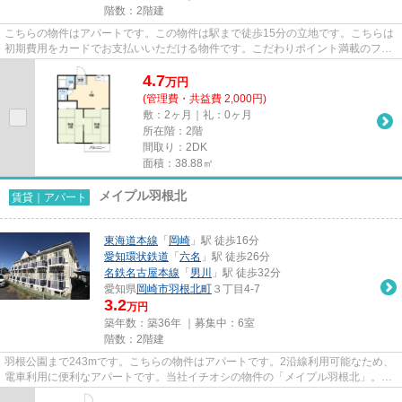
階数：2階建
こちらの物件はアパートです。この物件は駅まで徒歩15分の立地です。こちらは
初期費用をカードでお支払いいただける物件です。こだわりポイント満載のフォ
ーブル羽根。岡崎市周辺で物...
4.7
万
円
(管理費・共益費 2,000円)
敷：2ヶ月｜礼：0ヶ月
所在階：2階
間取り：2DK
面積：38.88㎡
メイプル羽根北
賃貸｜アパート
東海道本線
「
岡崎
」駅 徒歩16分
愛知環状鉄道
「
六名
」駅 徒歩26分
名鉄名古屋本線
「
男川
」駅 徒歩32分
愛知県
岡崎市
羽根北町
３丁目4-7
3.2
万円
築年数：築36年 ｜募集中：
6室
階数：2階建
羽根公園まで243mです。こちらの物件はアパートです。2沿線利用可能なため、
電車利用に便利なアパートです。当社イチオシの物件の「メイプル羽根北」。ぜ
ひ一度ご覧ください。より詳し...