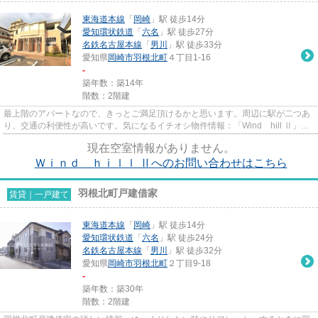
東海道本線
「
岡崎
」駅 徒歩14分
愛知環状鉄道
「
六名
」駅 徒歩27分
名鉄名古屋本線
「
男川
」駅 徒歩33分
愛知県
岡崎市
羽根北町
４丁目1-16
-
築年数：築14年
階数：2階建
最上階のアパートなので、きっとご満足頂けるかと思います。周辺に駅が二つあ
り、交通の利便性が高いです。気になるイチオシ物件情報：「Wind hill Ⅱ」。
セレクトホームでは東海道本...
現在空室情報がありません。
Ｗｉｎｄ ｈｉｌｌ Ⅱへのお問い合わせはこちら
羽根北町戸建借家
賃貸｜一戸建て
東海道本線
「
岡崎
」駅 徒歩14分
愛知環状鉄道
「
六名
」駅 徒歩24分
名鉄名古屋本線
「
男川
」駅 徒歩32分
愛知県
岡崎市
羽根北町
２丁目9-18
-
築年数：築30年
階数：2階建