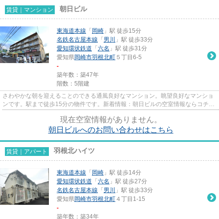
朝日ビル
賃貸｜マンション
東海道本線
「
岡崎
」駅 徒歩15分
名鉄名古屋本線
「
男川
」駅 徒歩33分
愛知環状鉄道
「
六名
」駅 徒歩31分
愛知県
岡崎市
羽根北町
５丁目6-5
-
築年数：築47年
階数：5階建
さわやかな朝を迎えることのできる通風良好なマンション。眺望良好なマンショ
ンです。駅まで徒歩15分の物件です。新着情報：朝日ビルの空室情報ならコチ
ラ。できるだけ早めに不動産情...
現在空室情報がありません。
朝日ビルへのお問い合わせはこちら
羽根北ハイツ
賃貸｜アパート
東海道本線
「
岡崎
」駅 徒歩14分
愛知環状鉄道
「
六名
」駅 徒歩27分
名鉄名古屋本線
「
男川
」駅 徒歩33分
愛知県
岡崎市
羽根北町
４丁目1-15
-
築年数：築34年