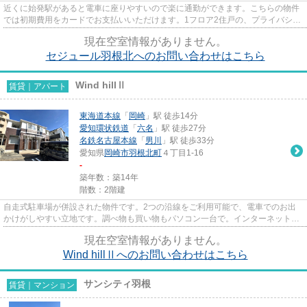
近くに始発駅があると電車に座りやすいので楽に通勤ができます。こちらの物件
では初期費用をカードでお支払いいただけます。1フロア2住戸の、プライバシー
性も高い物件となっておりま...
現在空室情報がありません。
セジュール羽根北へのお問い合わせはこちら
Wind hillⅡ
賃貸｜アパート
東海道本線
「
岡崎
」駅 徒歩14分
愛知環状鉄道
「
六名
」駅 徒歩27分
名鉄名古屋本線
「
男川
」駅 徒歩33分
愛知県
岡崎市
羽根北町
４丁目1-16
-
築年数：築14年
階数：2階建
自走式駐車場が併設された物件です。2つの沿線をご利用可能で、電車でのお出
かけがしやすい立地です。調べ物も買い物もパソコン一台で。インターネット有
り物件で試してみて下さい。ぜ...
現在空室情報がありません。
Wind hillⅡへのお問い合わせはこちら
サンシティ羽根
賃貸｜マンション