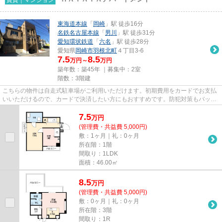
東海道本線
「
岡崎
」駅 徒歩16分
名鉄名古屋本線
「
男川
」駅 徒歩31分
愛知環状鉄道
「
六名
」駅 徒歩28分
愛知県
岡崎市
羽根北町
４丁目3-6
7.5
8.5
万円～
万円
築年数：築45年 ｜募集中：
2室
階数：3階建
こちらの物件は自走式駐車場がご利用いただけます。初期費用をカードでお支払
いいただけるので、カードで決済したい方にもおすすめです。防犯対策もバッチ
リなマンションタイプの物件...
7.5
万
円
(管理費・共益費 5,000円)
敷：1ヶ月｜礼：0ヶ月
所在階：1階
間取り：1LDK
面積：46.00㎡
8.5
万
円
(管理費・共益費 5,000円)
敷：0ヶ月｜礼：0ヶ月
所在階：3階
間取り：1R