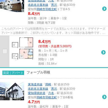
愛知環状鉄道
「
六名
」駅 徒歩25分
名鉄名古屋本線
「
男川
」駅 徒歩33分
愛知県
岡崎市
羽根北町
１丁目4-5
8.4
万円
築年数：築1年 ｜募集中：
1室
階数：3階建 地下1階
こちらのアパートでは初期費用をカードでお支払いいただけます。デザイナーズ
アパートは独創的で、ご好評いただいています。ネット回線がある物件です。気
になるイチオシ物件情報：「...
8.4
万
円
(管理費・共益費 5,000円)
敷：1ヶ月｜礼：1ヶ月
所在階：1-3階
間取り：1R
面積：51.84㎡
フォーブル羽根
賃貸｜アパート
東海道本線
「
岡崎
」駅 徒歩15分
名鉄名古屋本線
「
男川
」駅 徒歩33分
愛知環状鉄道
「
六名
」駅 徒歩31分
愛知県
岡崎市
羽根北町
５丁目6番地
4.7
万円
築年数：築42年 ｜募集中：
1室