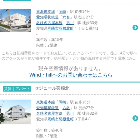
東海道本線
「
岡崎
」駅 徒歩14分
愛知環状鉄道
「
六名
」駅 徒歩27分
名鉄名古屋本線
「
男川
」駅 徒歩33分
愛知県
岡崎市
羽根北町
４丁目１番地1
-
築年数：築15年
階数：2階建
こちらは初期費用をカードでお支払いいただけるアパートです。徒歩14分で駅へ
のアクセスが可能な物件です。始発駅近くだと朝の混雑する時間でも電車に座り
やすいです。こだわりポイン...
現在空室情報がありません。
Wind・hillへのお問い合わせはこちら
セジュール羽根北
賃貸｜アパート
東海道本線
「
岡崎
」駅 徒歩16分
愛知環状鉄道
「
六名
」駅 徒歩27分
名鉄名古屋本線
「
男川
」駅 徒歩32分
愛知県
岡崎市
羽根北町
３丁目4-8
-
築年数：築40年
階数：2階建