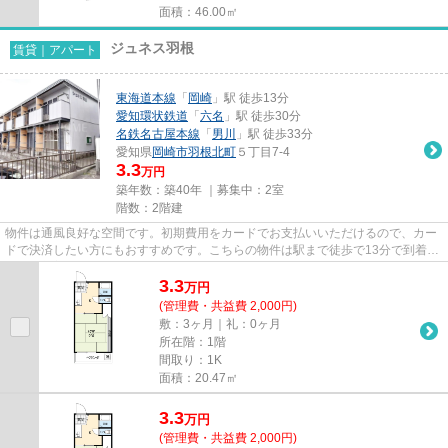
面積：46.00㎡
ジュネス羽根
賃貸｜アパート
東海道本線
「
岡崎
」駅 徒歩13分
愛知環状鉄道
「
六名
」駅 徒歩30分
名鉄名古屋本線
「
男川
」駅 徒歩33分
愛知県
岡崎市
羽根北町
５丁目7-4
3.3
万円
築年数：築40年 ｜募集中：
2室
階数：2階建
物件は通風良好な空間です。初期費用をカードでお支払いいただけるので、カー
ドで決済したい方にもおすすめです。こちらの物件は駅まで徒歩で13分で到着し
ます。新着情報：ジュネス羽...
3.3
万
円
(管理費・共益費 2,000円)
敷：3ヶ月｜礼：0ヶ月
所在階：1階
間取り：1K
面積：20.47㎡
3.3
万
円
(管理費・共益費 2,000円)