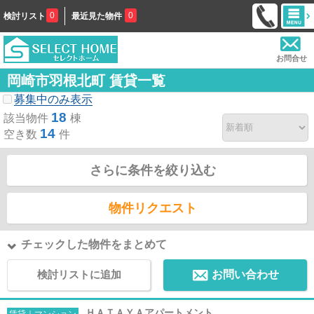
0
0
検討リスト
最近見た物件
お問合せ
岡崎市羽根北町 賃貸一覧
募集中のみ表示
18
該当物件
棟
14
空き数
件
さらに条件を絞り込む
物件リクエスト
チェックした物件をまとめて
検討リストに追加
お問い合わせ
ＨＡＴＡＹＡアパートメント
賃貸｜マンション