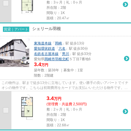
敷：3ヶ月｜礼：0ヶ月
所在階：2階
間取り：1K
面積：20.47㎡
シェリール羽根
賃貸｜アパート
東海道本線
「
岡崎
」駅 徒歩13分
愛知環状鉄道
「
六名
」駅 徒歩30分
名鉄名古屋本線
「
男川
」駅 徒歩33分
愛知県
岡崎市
羽根北町
５丁目7番地6
3.4
万円
築年数：築38年 ｜募集中：
1室
階数：2階建
この物件は、駅まで徒歩13分に立地しています。使い勝手の良いアパートでイチ
オシの物件です。こちらは初期費用をカードでお支払いいただける物件です。
「シェリール羽根」の物件情報...
3.4
万
円
(管理費・共益費 2,500円)
敷：2ヶ月｜礼：0ヶ月
所在階：2階
間取り：1K
面積：22.68㎡