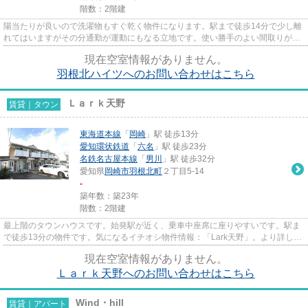
階数：2階建
陽当たりが良いので洗濯物もすぐ乾く物件になります。駅まで徒歩14分で少し離
れてはいますがその分通勤が運動にもなる立地です。使い勝手のよい間取りがポ
イントのアパートです。最上...
現在空室情報がありません。
羽根北ハイツへのお問い合わせはこちら
Ｌａｒｋ天野
賃貸｜タウン
東海道本線
「
岡崎
」駅 徒歩13分
愛知環状鉄道
「
六名
」駅 徒歩23分
名鉄名古屋本線
「
男川
」駅 徒歩32分
愛知県
岡崎市
羽根北町
２丁目5-14
-
築年数：築23年
階数：2階建
最上階のタウンハウスです。始発駅が近く、乗車中座席に座りやすいです。駅ま
で徒歩13分の物件です。気になるイチオシ物件情報：「Lark天野」。より詳しい
情報や内見のご予約はセレク...
現在空室情報がありません。
Ｌａｒｋ天野へのお問い合わせはこちら
Wind・hill
賃貸｜アパート