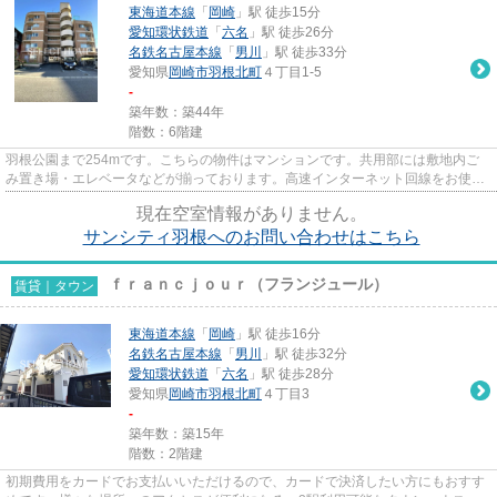
東海道本線
「
岡崎
」駅 徒歩15分
愛知環状鉄道
「
六名
」駅 徒歩26分
名鉄名古屋本線
「
男川
」駅 徒歩33分
愛知県
岡崎市
羽根北町
４丁目1-5
-
築年数：築44年
階数：6階建
羽根公園まで254mです。こちらの物件はマンションです。共用部には敷地内ご
み置き場・エレベータなどが揃っております。高速インターネット回線をお使い
いただけるので在宅ワークでパ...
現在空室情報がありません。
サンシティ羽根へのお問い合わせはこちら
ｆｒａｎｃｊｏｕｒ（フランジュール）
賃貸｜タウン
東海道本線
「
岡崎
」駅 徒歩16分
名鉄名古屋本線
「
男川
」駅 徒歩32分
愛知環状鉄道
「
六名
」駅 徒歩28分
愛知県
岡崎市
羽根北町
４丁目3
-
築年数：築15年
階数：2階建
初期費用をカードでお支払いいただけるので、カードで決済したい方にもおすす