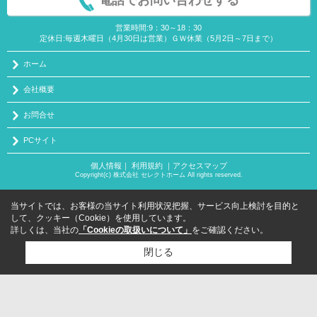
営業時間:9：30～18：30
定休日:毎週木曜日（4月30日は営業）ＧＷ休業（5月2日～7日まで）
ホーム
会社概要
お問合せ
PCサイト
個人情報
｜
利用規約
｜
アクセスマップ
Copyright(c) 株式会社 セレクトホーム All rights reserved.
当サイトでは、お客様の当サイト利用状況把握、サービス向上検討を目的と
して、クッキー（Cookie）を使用しています。
詳しくは、当社の
「Cookieの取扱いについて」
をご確認ください。
閉じる