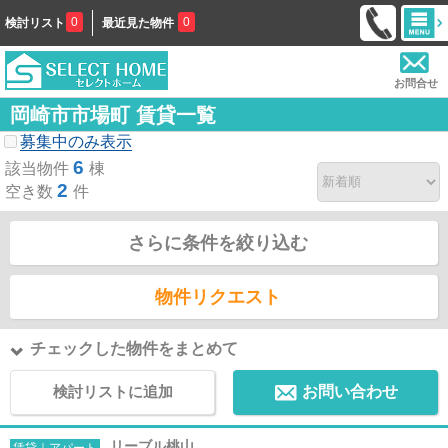
0
0
検討リスト
最近見た物件
お問合せ
岡崎市市場町 賃貸一覧
募集中のみ表示
6
該当物件
棟
2
空き数
件
さらに条件を絞り込む
物件リクエスト
チェックした物件をまとめて
検討リストに追加
お問い合わせ
リーブル桃山
賃貸｜アパート