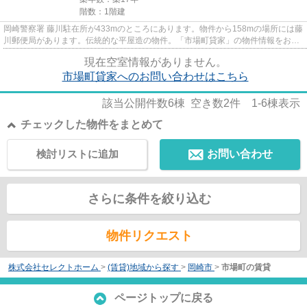
階数：1階建
岡崎警察署 藤川駐在所が433mのところにあります。物件から158mの場所には藤
川郵便局があります。伝統的な平屋造の物件。「市場町貸家」の物件情報をお探
しならお気軽にお問い合わせ下...
現在空室情報がありません。
市場町貸家へのお問い合わせはこちら
該当公開件数
6
棟 空き数
2
件
1-6
棟表示
チェックした物件をまとめて
検討リストに追加
お問い合わせ
さらに条件を絞り込む
物件リクエスト
株式会社セレクトホーム
>
(賃貸)地域から探す
>
岡崎市
>
市場町の賃貸
ページトップに戻る