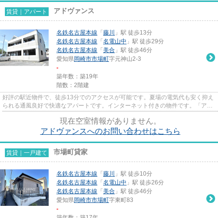
アドヴァンス
賃貸｜アパート
名鉄名古屋本線
「
藤川
」駅 徒歩13分
名鉄名古屋本線
「
名電山中
」駅 徒歩29分
名鉄名古屋本線
「
美合
」駅 徒歩46分
愛知県
岡崎市
市場町
字元神山2-3
-
築年数：築19年
階数：2階建
好評の駅近物件で、徒歩13分でのアクセスが可能です。夏場の電気代も安く抑え
られる通風良好で快適なアパートです。インターネット付きの物件です。「アド
ヴァンス」のここがイチオシ...
現在空室情報がありません。
アドヴァンスへのお問い合わせはこちら
市場町貸家
賃貸｜一戸建て
名鉄名古屋本線
「
藤川
」駅 徒歩10分
名鉄名古屋本線
「
名電山中
」駅 徒歩26分
名鉄名古屋本線
「
美合
」駅 徒歩46分
愛知県
岡崎市
市場町
字東町83
-
築年数：築17年