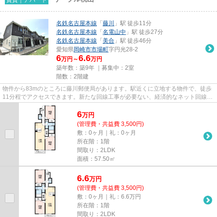
名鉄名古屋本線
「
藤川
」駅 徒歩11分
名鉄名古屋本線
「
名電山中
」駅 徒歩27分
名鉄名古屋本線
「
美合
」駅 徒歩46分
愛知県
岡崎市
市場町
字円光28-2
6
6.6
万円～
万円
築年数：築9年 ｜募集中：
2室
階数：2階建
物件から83mのところに藤川郵便局があります。駅近くに立地する物件で、徒歩
11分程でアクセスできます。新たな回線工事が必要ない、経済的なネット回線工
事済み物件です。新着情報：リ...
6
万
円
(管理費・共益費 3,500円)
敷：0ヶ月｜礼：0ヶ月
所在階：1階
間取り：2LDK
面積：57.50㎡
6.6
万
円
(管理費・共益費 3,500円)
敷：0ヶ月｜礼：6.6万円
所在階：1階
間取り：2LDK