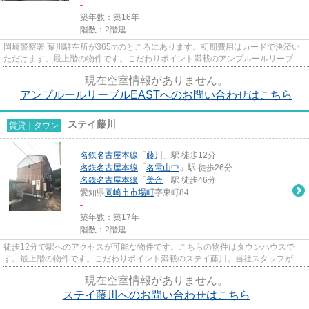
-
築年数：築16年
階数：2階建
岡崎警察署 藤川駐在所が365mのところにあります。初期費用はカードで決済い
ただけます。最上階の物件です。こだわりポイント満載のアンプルールリーブル
EAST。地域によっては建物の高...
現在空室情報がありません。
アンプルールリーブルEASTへのお問い合わせはこちら
ステイ藤川
賃貸｜タウン
名鉄名古屋本線
「
藤川
」駅 徒歩12分
名鉄名古屋本線
「
名電山中
」駅 徒歩26分
名鉄名古屋本線
「
美合
」駅 徒歩46分
愛知県
岡崎市
市場町
字東町84
-
築年数：築17年
階数：2階建
徒歩12分で駅へのアクセスが可能な物件です。こちらの物件はタウンハウスで
す。最上階の物件です。こだわりポイント満載のステイ藤川。当社スタッフが地
域の賃貸情報をご提供いたしま...
現在空室情報がありません。
ステイ藤川へのお問い合わせはこちら