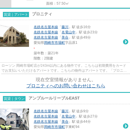
面積：57.50㎡
プロニティ
賃貸｜アパート
名鉄名古屋本線
「
藤川
」駅 徒歩16分
名鉄名古屋本線
「
名電山中
」駅 徒歩23分
名鉄名古屋本線
「
美合
」駅 徒歩49分
愛知県
岡崎市
市場町
字品原1
-
築年数：築21年
階数：2階建
ローソン 岡崎市場町店が243m以内にある物件です。こちらは初期費用をカード
でお支払いいただけるアパートです。こちらの物件はアパートです。「プロニテ
ィ」の物件情報をお探しならお...
現在空室情報がありません。
プロニティへのお問い合わせはこちら
アンプルールリーブルEAST
賃貸｜タウン
名鉄名古屋本線
「
藤川
」駅 徒歩9分
名鉄名古屋本線
「
名電山中
」駅 徒歩27分
名鉄名古屋本線
「
美合
」駅 徒歩44分
愛知県
岡崎市
市場町
字東町94