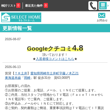
0
0
検討リスト
最近見た物件
お問合せ
更新情報一覧
2026-08-07
4.8
Googleクチ
コミ
頂いております！
★
入居者様コメントはこちら
★
2026-06-13
賃貸【
ＴＲ土井
】
愛知県岡崎市土井町字藤ノ木乙21
東海道本線
「
岡崎
」駅 徒歩31分 賃63,000円
お部屋探しの流れ
①お部屋のご提案…お電話、メール、ＬＩＮＥにて提案します。
②ご内見…当社スタッフが現地からＴＶ電話（ＦａｃｅＴｉｍｅやＬ
ＩＮＥ電話等）でご案内、ご提案します。
③お申込み…メールやＬＩＮＥにて対応します。
④ご契約…契約書類はご郵送、重要事項説明はＴＶ電話にてＩＴ重説