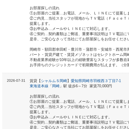
お部屋探しの流れ
①お部屋のご提案…お電話、メール、ＬＩＮＥにて提案し
②ご内見…当社スタッフが現地からＴＶ電話（ＦａｃｅＴ
提案します。
③お申込み…メールやＬＩＮＥにて対応します。
④ご契約…契約書類はご郵送、重要事項説明はＴＶ電話に
是非、ご安心なさって当社にてお部屋探しをお任せくださ
岡崎市・額田郡幸田町・豊川市・蒲郡市・安城市・西尾市
パート・賃貸戸建て・賃貸メゾネットはセレクトホーム岡
不動産業界経験が10年以上の経験豊富なスタッフが多数在
お手持ちのクレジットカードで初期費用が払えます。（分
2026-07-31
賃貸【
シャルムＳ岡崎
】
愛知県岡崎市羽根西３丁目7-1
東海道本線
「
岡崎
」駅 徒歩6～7分 家賃70,000円
お部屋探しの流れ
①お部屋のご提案…お電話、メール、ＬＩＮＥにて提案し
②ご内見…当社スタッフが現地からＴＶ電話（ＦａｃｅＴ
提案します。
③お申込み…メールやＬＩＮＥにて対応します。
④ご契約…契約書類はご郵送、重要事項説明はＴＶ電話に
是非、ご安心なさって当社にてお部屋探しをお任せくださ