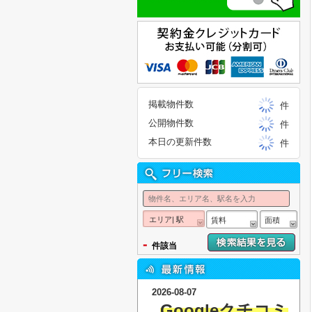
掲載物件数
件
公開物件数
件
本日の更新件数
件
エリア| 駅
賃料
面積
-
件該当
2026-08-07
Googleクチ
コミ