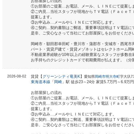
お部屋探しの流れ
①お部屋のご提案…お電話、メール、ＬＩＮＥにて提案し
②ご内見…当社スタッフが現地からＴＶ電話（ＦａｃｅＴ
提案します。
③お申込み…メールやＬＩＮＥにて対応します。
④ご契約…契約書類はご郵送、重要事項説明はＴＶ電話に
是非、ご安心なさって当社にてお部屋探しをお任せくださ
岡崎市・額田郡幸田町・豊川市・蒲郡市・安城市・西尾市
パート・賃貸戸建て・賃貸メゾネットはセレクトホーム岡
不動産業界経験が10年以上の経験豊富なスタッフが多数在
お手持ちのクレジットカードで初期費用が払えます。（分
2026-08-02
賃貸【
グリーンシティ竜美K
】
愛知県
岡崎市明大寺町
字大圦73
東海道本線
「
岡崎
」駅 徒歩23～24分 家賃5.7万円～6.9万円
お部屋探しの流れ
①お部屋のご提案…お電話、メール、ＬＩＮＥにて提案し
②ご内見…当社スタッフが現地からＴＶ電話（ＦａｃｅＴ
提案します。
③お申込み…メールやＬＩＮＥにて対応します。
④ご契約…契約書類はご郵送、重要事項説明はＴＶ電話に
是非、ご安心なさって当社にてお部屋探しをお任せくださ