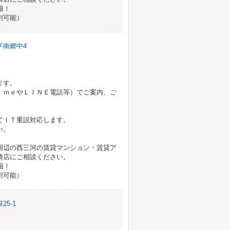
籍！
割可能）
字南郷中4
ます。
ｉｍｅやＬＩＮＥ電話等）でご案内、ご
てＩＴ重説対応します。
い。
周辺の西三河の賃貸マンション・賃貸ア
崎店にご相談ください。
籍！
割可能）
5-1