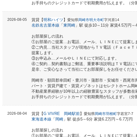
お手持ちのクレジットカードで初期費用が払えます。（分
2026-08-05
賃貸【
明和ハイツ
】
愛知県
岡崎市明大寺町
字河原14
名鉄名古屋本線
「
東岡崎
」駅 徒歩10～11分 家賃4.5万円～
お部屋探しの流れ
①お部屋のご提案…お電話、メール、ＬＩＮＥにて提案し
②ご内見…当社スタッフが現地からＴＶ電話（ＦａｃｅＴ
提案します。
③お申込み…メールやＬＩＮＥにて対応します。
④ご契約…契約書類はご郵送、重要事項説明はＴＶ電話に
是非、ご安心なさって当社にてお部屋探しをお任せくださ
岡崎市・額田郡幸田町・豊川市・蒲郡市・安城市・西尾市
パート・賃貸戸建て・賃貸メゾネットはセレクトホーム岡
不動産業界経験が10年以上の経験豊富なスタッフが多数在
お手持ちのクレジットカードで初期費用が払えます。（分
2026-08-04
賃貸【
G VIVRE 岡崎駅前
】
愛知県
岡崎市羽根町
字若宮7-7
東海道本線
「
岡崎
」駅 徒歩5～6分 家賃6.2万円～6.7万円
お部屋探しの流れ
①お部屋のご提案…お電話、メール、ＬＩＮＥにて提案し