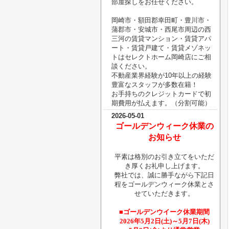
部屋探しをお任せください。
岡崎市・額田郡幸田町・豊川市・
蒲郡市・安城市・西尾市周辺の西
三河の賃貸マンション・賃貸アパ
ート・賃貸戸建て・賃貸メゾネッ
トはセレクトホーム岡崎店にご相
談ください。
不動産業界経験が10年以上の経験
豊富なスタッフが多数在籍！
お手持ちのクレジットカードで初
期費用が払えます。（分割可能）
2026-05-01
ゴールデンウィーク休業の
お知らせ
平素は格別のお引き立てをいただ
き厚くお礼申し上げます。
弊社では、誠に勝手ながら下記日
程をゴールデンウィーク休業とさ
せていただきます。
■ゴールデンウイーク休業期間
2026年5月2日(土)～5月7日(木)