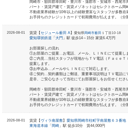
岡崎市・額田郡幸田町・豊川市・蒲郡市・安城市・西尾市
パート・賃貸戸建て・賃貸メゾネットはセレクトホーム岡
不動産業界経験が10年以上の経験豊富なスタッフが多数在
お手持ちのクレジットカードで初期費用が払えます。（分
2026-08-01
賃貸【
セジュール薮田 A
】
愛知県
岡崎市薮田
１丁目10-18
愛知環状鉄道
「
大門
」駅 徒歩14～15分 家賃6.4万円
お部屋探しの流れ
①お部屋のご提案…お電話、メール、ＬＩＮＥにて提案し
②ご内見…当社スタッフが現地からＴＶ電話（ＦａｃｅＴ
提案します。
③お申込み…メールやＬＩＮＥにて対応します。
④ご契約…契約書類はご郵送、重要事項説明はＴＶ電話に
是非、ご安心なさって当社にてお部屋探しをお任せくださ
岡崎市・額田郡幸田町・豊川市・蒲郡市・安城市・西尾市
パート・賃貸戸建て・賃貸メゾネットはセレクトホーム岡
不動産業界経験が10年以上の経験豊富なスタッフが多数在
お手持ちのクレジットカードで初期費用が払えます。（分
2026-08-01
賃貸【
ヴィラ南屋敷
】
愛知県岡崎市柱町字南屋敷６３番地
東海道本線
「
岡崎
」駅 徒歩10分 賃44,000円