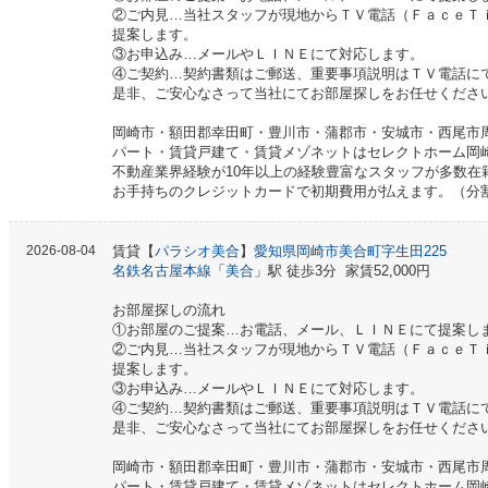
②ご内見…当社スタッフが現地からＴＶ電話（ＦａｃｅＴ
提案します。
③お申込み…メールやＬＩＮＥにて対応します。
④ご契約…契約書類はご郵送、重要事項説明はＴＶ電話に
是非、ご安心なさって当社にてお部屋探しをお任せくださ
岡崎市・額田郡幸田町・豊川市・蒲郡市・安城市・西尾市
パート・賃貸戸建て・賃貸メゾネットはセレクトホーム岡
不動産業界経験が10年以上の経験豊富なスタッフが多数在
お手持ちのクレジットカードで初期費用が払えます。（分
2026-08-04
賃貸【
パラシオ美合
】
愛知県岡崎市美合町字生田225
名鉄名古屋本線
「
美合
」駅 徒歩3分 家賃52,000円
お部屋探しの流れ
①お部屋のご提案…お電話、メール、ＬＩＮＥにて提案し
②ご内見…当社スタッフが現地からＴＶ電話（ＦａｃｅＴ
提案します。
③お申込み…メールやＬＩＮＥにて対応します。
④ご契約…契約書類はご郵送、重要事項説明はＴＶ電話に
是非、ご安心なさって当社にてお部屋探しをお任せくださ
岡崎市・額田郡幸田町・豊川市・蒲郡市・安城市・西尾市
パート・賃貸戸建て・賃貸メゾネットはセレクトホーム岡