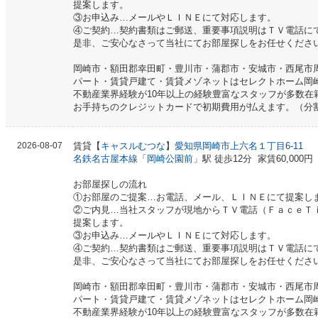
提案します。
③お申込み…メールやＬＩＮＥにて対応します。
④ご契約…契約書類はご郵送、重要事項説明はＴＶ電話に
是非、ご安心なさって当社にてお部屋探しをお任せくださ
岡崎市・額田郡幸田町・豊川市・蒲郡市・安城市・西尾市
パート・賃貸戸建て・賃貸メゾネットはセレクトホーム岡
不動産業界経験が10年以上の経験豊富なスタッフが多数在
お手持ちのクレジットカードで初期費用が払えます。（分
2026-08-07
賃貸【
キャスルむつな
】
愛知県岡崎市上六名１丁目6-11
名鉄名古屋本線
「
岡崎公園前
」駅 徒歩12分 家賃60,000円
お部屋探しの流れ
①お部屋のご提案…お電話、メール、ＬＩＮＥにて提案し
②ご内見…当社スタッフが現地からＴＶ電話（ＦａｃｅＴ
提案します。
③お申込み…メールやＬＩＮＥにて対応します。
④ご契約…契約書類はご郵送、重要事項説明はＴＶ電話に
是非、ご安心なさって当社にてお部屋探しをお任せくださ
岡崎市・額田郡幸田町・豊川市・蒲郡市・安城市・西尾市
パート・賃貸戸建て・賃貸メゾネットはセレクトホーム岡
不動産業界経験が10年以上の経験豊富なスタッフが多数在