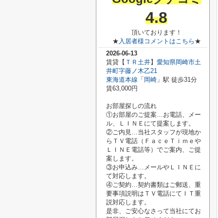
4.8
頂いております！
★
入居者様コメントはこちら
★
2026-06-13
賃貸【
ＴＲ土井
】
愛知県岡崎市土
井町字藤ノ木乙21
東海道本線
「
岡崎
」駅 徒歩31分
賃63,000円
お部屋探しの流れ
①お部屋のご提案…お電話、メー
ル、ＬＩＮＥにて提案します。
②ご内見…当社スタッフが現地か
らＴＶ電話（ＦａｃｅＴｉｍｅや
ＬＩＮＥ電話等）でご案内、ご提
案します。
③お申込み…メールやＬＩＮＥに
て対応します。
④ご契約…契約書類はご郵送、重
要事項説明はＴＶ電話にてＩＴ重
説対応します。
是非、ご安心なさって当社にてお