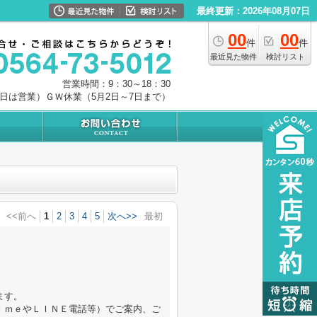
最終更新：2026年08月07日
00
00
件
件
最近見た物件
検討リスト
営業時間：9：30～18：30
0日は営業）ＧＷ休業（5月2日～7日まで）
<<前へ
1
2
3
4
5
次へ>>
最初
ます。
ｉｍｅやＬＩＮＥ電話等）でご案内、ご