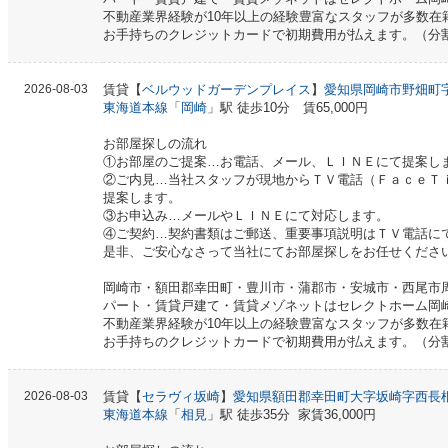
不動産業界経験が10年以上の経験豊富なスタッフが多数在
お手持ちのクレジットカードで初期費用が払えます。（分
2026-08-03
賃貸【
ベルウッドガーデンプレイス
】
愛知県岡崎市野畑町
東海道本線
「
岡崎
」駅 徒歩10分 賃65,000円
お部屋探しの流れ
①お部屋のご提案…お電話、メール、ＬＩＮＥにて提案し
②ご内見…当社スタッフが現地からＴＶ電話（ＦａｃｅＴ
提案します。
③お申込み…メールやＬＩＮＥにて対応します。
④ご契約…契約書類はご郵送、重要事項説明はＴＶ電話に
是非、ご安心なさって当社にてお部屋探しをお任せくださ
岡崎市・額田郡幸田町・豊川市・蒲郡市・安城市・西尾市
パート・賃貸戸建て・賃貸メゾネットはセレクトホーム岡
不動産業界経験が10年以上の経験豊富なスタッフが多数在
お手持ちのクレジットカードで初期費用が払えます。（分
2026-08-03
賃貸【
セラヴィ坂崎
】
愛知県額田郡幸田町大字坂崎字西長根2
東海道本線
「
相見
」駅 徒歩35分 家賃36,000円