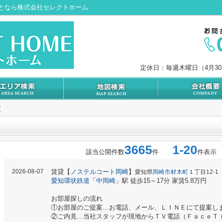
となら株式会社セレクトホーム
定休日：毎週木曜日（4月3
覧
3665
1-20
該当公開件数
件
件表示
2026-08-07
賃貸【
ノステルコート岡崎
】
愛知県
岡崎市材木町
１丁目12-1
愛知環状鉄道
「
中岡崎
」駅 徒歩15～17分 家賃5.8万円
お部屋探しの流れ
①お部屋のご提案…お電話、メール、ＬＩＮＥにて提案し
②ご内見…当社スタッフが現地からＴＶ電話（ＦａｃｅＴ