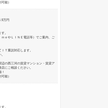
割可能）
4.9万円
ます。
ｉｍｅやＬＩＮＥ電話等）でご案内、ご
てＩＴ重説対応します。
い。
周辺の西三河の賃貸マンション・賃貸ア
崎店にご相談ください。
籍！
割可能）
ます。