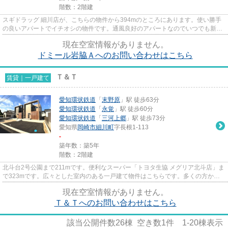
階数：2階建
スギドラッグ 細川店が、こちらの物件から394mのところにあります。使い勝手
の良いアパートでイチオシの物件です。通風良好のアパートなのでいつでも新鮮
な空気を味わえます。多くの方...
現在空室情報がありません。
ドミール岩脇Ａへのお問い合わせはこちら
Ｔ＆Ｔ
賃貸｜一戸建て
愛知環状鉄道
「
末野原
」駅 徒歩63分
愛知環状鉄道
「
永覚
」駅 徒歩60分
愛知環状鉄道
「
三河上郷
」駅 徒歩73分
愛知県
岡崎市
細川町
字長根1-113
-
築年数：築5年
階数：2階建
北斗台2号公園まで211mです。便利なスーパー「トヨタ生協 メグリア北斗店」ま
で323mです。広々とした室内のある一戸建て物件はこちらです。多くの方から
ご好評頂いているT&Tのご紹...
現在空室情報がありません。
Ｔ＆Ｔへのお問い合わせはこちら
該当公開件数
26
棟 空き数
1
件
1-20
棟表示