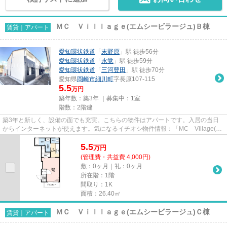
ＭＣ Ｖｉｌｌａｇｅ(エムシービラージュ)Ｂ棟
賃貸｜アパート
愛知環状鉄道
「
末野原
」駅 徒歩56分
愛知環状鉄道
「
永覚
」駅 徒歩59分
愛知環状鉄道
「
三河豊田
」駅 徒歩70分
愛知県
岡崎市
細川町
字長原107-115
5.5
万円
築年数：築3年 ｜募集中：
1室
階数：2階建
築3年と新しく、設備の面でも充実。こちらの物件はアパートです。入居の当日
からインターネットが使えます。気になるイチオシ物件情報：「MC Village(エ
ムシービラージュ)B棟」。岡崎...
5.5
万
円
(管理費・共益費 4,000円)
敷：0ヶ月｜礼：0ヶ月
所在階：1階
間取り：1K
面積：26.40㎡
ＭＣ Ｖｉｌｌａｇｅ(エムシービラージュ)Ｃ棟
賃貸｜アパート