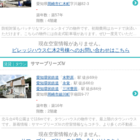
愛知県
岡崎市
仁木町
字川越82-3
-
築年数：築57年
階数：4階建
防犯対策もバッチリなマンションタイプの物件です。初期費用はカードで決済い
ただけます。こちらの物件には自走式駐車場があります。ぜひ一度見ていただき
たい、「ビレッジハウス仁木2...
現在空室情報がありません。
ビレッジハウス仁木2号棟へのお問い合わせはこちら
サマーブリーズⅣ
賃貸｜タウン
愛知環状鉄道
「
末野原
」駅 徒歩69分
愛知環状鉄道
「
永覚
」駅 徒歩66分
愛知環状鉄道
「
三河豊田
」駅 徒歩84分
愛知県
岡崎市
細川町
字扇田9-77
-
築年数：築16年
階数：2階建
北斗台4号公園まで116mです。タウンハウスの物件です。最上階のタウンハウス
です。新着情報：サマーブリーズⅣの空室情報ならコチラ。より多くの不動産情
報をお求めなら、まずはセレク...
現在空室情報がありません。