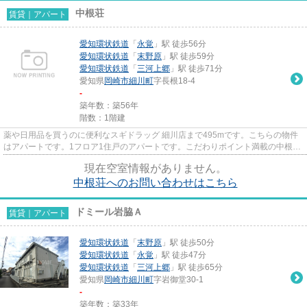
中根荘
賃貸｜アパート
愛知環状鉄道
「
永覚
」駅 徒歩56分
愛知環状鉄道
「
末野原
」駅 徒歩59分
愛知環状鉄道
「
三河上郷
」駅 徒歩71分
愛知県
岡崎市
細川町
字長根18-4
-
築年数：築56年
階数：1階建
薬や日用品を買うのに便利なスギドラッグ 細川店まで495mです。こちらの物件
はアパートです。1フロア1住戸のアパートです。こだわりポイント満載の中根
荘。賃貸物件のことなら、豊富な...
現在空室情報がありません。
中根荘へのお問い合わせはこちら
ドミール岩脇Ａ
賃貸｜アパート
愛知環状鉄道
「
末野原
」駅 徒歩50分
愛知環状鉄道
「
永覚
」駅 徒歩47分
愛知環状鉄道
「
三河上郷
」駅 徒歩65分
愛知県
岡崎市
細川町
字岩御堂30-1
-
築年数：築33年