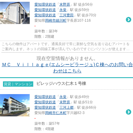
愛知環状鉄道
「
末野原
」駅 徒歩56分
愛知環状鉄道
「
永覚
」駅 徒歩59分
愛知環状鉄道
「
三河豊田
」駅 徒歩70分
愛知県
岡崎市
細川町
字長原107-116
-
築年数：築3年
階数：2階建
こちらの物件はアパートです。通風良好で常に新鮮な空気を送り込むアパートを
ご案内します。ネットの回線工事が済んでいるのですぐにパソコンが使えます。
「MC Village(エムシービラ...
現在空室情報がありません。
ＭＣ Ｖｉｌｌａｇｅ(エムシービラージュ)Ｃ棟へのお問い合
わせはこちら
ビレッジハウス仁木１号棟
賃貸｜マンション
愛知環状鉄道
「
永覚
」駅 徒歩49分
愛知環状鉄道
「
末野原
」駅 徒歩51分
愛知環状鉄道
「
三河上郷
」駅 徒歩66分
愛知県
岡崎市
仁木町
字川越82-3
-
築年数：築57年
階数：4階建