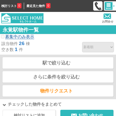
0
0
検討リスト
最近見た物件
お問合せ
永覚駅物件一覧
募集中のみ表示
26
該当物件
棟
1
空き数
件
駅で絞り込む
さらに条件を絞り込む
物件リクエスト
チェックした物件をまとめて
検討リストに追加
お問い合わせ