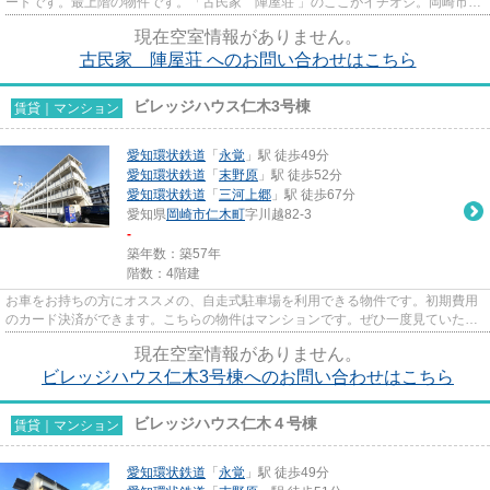
ートです。最上階の物件です。「古民家 陣屋荘 」のここがイチオシ。岡崎市で
新しい住環境をお探しなら、...
現在空室情報がありません。
古民家 陣屋荘 へのお問い合わせはこちら
ビレッジハウス仁木3号棟
賃貸｜マンション
愛知環状鉄道
「
永覚
」駅 徒歩49分
愛知環状鉄道
「
末野原
」駅 徒歩52分
愛知環状鉄道
「
三河上郷
」駅 徒歩67分
愛知県
岡崎市
仁木町
字川越82-3
-
築年数：築57年
階数：4階建
お車をお持ちの方にオススメの、自走式駐車場を利用できる物件です。初期費用
のカード決済ができます。こちらの物件はマンションです。ぜひ一度見ていただ
きたい、「ビレッジハウス仁...
現在空室情報がありません。
ビレッジハウス仁木3号棟へのお問い合わせはこちら
ビレッジハウス仁木４号棟
賃貸｜マンション
愛知環状鉄道
「
永覚
」駅 徒歩49分