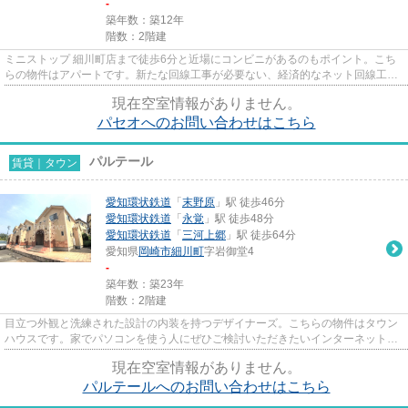
-
築年数：築12年
階数：2階建
ミニストップ 細川町店まで徒歩6分と近場にコンビニがあるのもポイント。こち
らの物件はアパートです。新たな回線工事が必要ない、経済的なネット回線工事
済み物件です。新着情報：パ...
現在空室情報がありません。
パセオへのお問い合わせはこちら
パルテール
賃貸｜タウン
愛知環状鉄道
「
末野原
」駅 徒歩46分
愛知環状鉄道
「
永覚
」駅 徒歩48分
愛知環状鉄道
「
三河上郷
」駅 徒歩64分
愛知県
岡崎市
細川町
字岩御堂4
-
築年数：築23年
階数：2階建
目立つ外観と洗練された設計の内装を持つデザイナーズ。こちらの物件はタウン
ハウスです。家でパソコンを使う人にぜひご検討いただきたいインターネット有
り物件です。こだわりポイン...
現在空室情報がありません。
パルテールへのお問い合わせはこちら