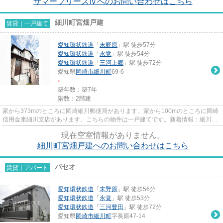
サマーブリーズⅣへのお問い合わせはこちら
細川町宮畑戸建
賃貸｜一戸建て
愛知環状鉄道
「
末野原
」駅 徒歩57分
愛知環状鉄道
「
永覚
」駅 徒歩54分
愛知環状鉄道
「
三河上郷
」駅 徒歩72分
愛知県
岡崎市
細川町
69-6
-
築年数：築7年
階数：2階建
家から373mのところに岡崎細川郵便局があります。家から100mのところに岡崎
信用金庫細川支店があります。こちらの物件は一戸建てです。新着情報：細川町
宮畑戸建の空室情報ならコチラ...
現在空室情報がありません。
細川町宮畑戸建へのお問い合わせはこちら
パセオ
賃貸｜アパート
愛知環状鉄道
「
末野原
」駅 徒歩56分
愛知環状鉄道
「
永覚
」駅 徒歩53分
愛知環状鉄道
「
三河豊田
」駅 徒歩72分
愛知県
岡崎市
細川町
字長原47-14