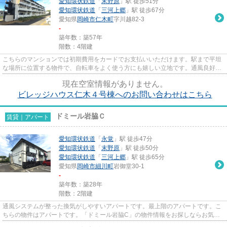
愛知環状鉄道
「
末野原
」駅 徒歩51分
愛知環状鉄道
「
三河上郷
」駅 徒歩67分
愛知県
岡崎市
仁木町
字川越82-3
-
築年数：築57年
階数：4階建
こちらのマンションでは初期費用をカードでお支払いいただけます。駅まで平坦
な場所に位置する物件で、自転車をよく使う方にも嬉しい立地です。通風良好の
涼しく気持ちの良い空間をご...
現在空室情報がありません。
ビレッジハウス仁木４号棟へのお問い合わせはこちら
ドミール岩脇Ｃ
賃貸｜アパート
愛知環状鉄道
「
永覚
」駅 徒歩47分
愛知環状鉄道
「
末野原
」駅 徒歩50分
愛知環状鉄道
「
三河上郷
」駅 徒歩65分
愛知県
岡崎市
細川町
岩御堂30-1
-
築年数：築28年
階数：2階建
通風システムが整った換気がしやすいアパートです。最上階のアパートです。こ
ちらの物件はアパートです。「ドミール岩脇C」の物件情報をお探しならお気軽
にお問い合わせ下さい。こちら...