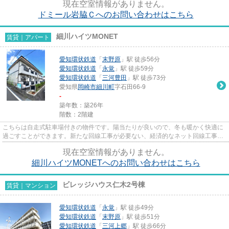
現在空室情報がありません。
ドミール岩脇Ｃへのお問い合わせはこちら
細川ハイツMONET
賃貸｜アパート
愛知環状鉄道
「
末野原
」駅 徒歩56分
愛知環状鉄道
「
永覚
」駅 徒歩59分
愛知環状鉄道
「
三河豊田
」駅 徒歩73分
愛知県
岡崎市
細川町
字石田66-9
-
築年数：築26年
階数：2階建
こちらは自走式駐車場付きの物件です。陽当たりが良いので、冬も暖かく快適に
過ごすことができます。新たな回線工事が必要ない、経済的なネット回線工事済
み物件です。「細川ハイツMON...
現在空室情報がありません。
細川ハイツMONETへのお問い合わせはこちら
ビレッジハウス仁木2号棟
賃貸｜マンション
愛知環状鉄道
「
永覚
」駅 徒歩49分
愛知環状鉄道
「
末野原
」駅 徒歩51分
愛知環状鉄道
「
三河上郷
」駅 徒歩66分