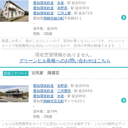
愛知環状鉄道
「
永覚
」駅 徒歩53分
愛知環状鉄道
「
末野原
」駅 徒歩56分
愛知環状鉄道
「
三河上郷
」駅 徒歩71分
愛知県
岡崎市
細川町
字長根61-1
-
築年数：築36年
階数：2階建
風通しが良く、熱がこもりにくいので、室内が暑くなりにくいです。クレジット
カードで初期費用がお支払いいただけるので、決済の手間が軽減できます。こち
らのアパートには自走式駐車...
現在空室情報がありません。
グリーンヒル長根へのお問い合わせはこちら
古民家 陣屋荘
賃貸｜アパート
愛知環状鉄道
「
末野原
」駅 徒歩93分
愛知環状鉄道
「
三河豊田
」駅 徒歩94分
愛知環状鉄道
「
永覚
」駅 徒歩96分
愛知県
岡崎市
宮石町
字トウモ23-1
-
築年数：築79年
階数：2階建
こちらは初期費用をカードでお支払いいただける物件です。こちらの物件はアパ