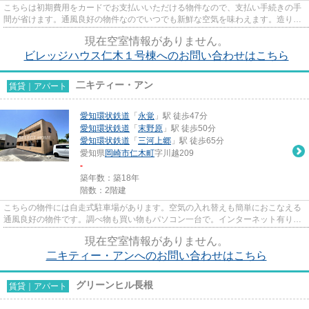
こちらは初期費用をカードでお支払いいただける物件なので、支払い手続きの手
間が省けます。通風良好の物件なのでいつでも新鮮な空気を味わえます。造りと
デザインに関して、自信をも...
現在空室情報がありません。
ビレッジハウス仁木１号棟へのお問い合わせはこちら
二キティー・アン
賃貸｜アパート
愛知環状鉄道
「
永覚
」駅 徒歩47分
愛知環状鉄道
「
末野原
」駅 徒歩50分
愛知環状鉄道
「
三河上郷
」駅 徒歩65分
愛知県
岡崎市
仁木町
字川越209
-
築年数：築18年
階数：2階建
こちらの物件には自走式駐車場があります。空気の入れ替えも簡単におこなえる
通風良好の物件です。調べ物も買い物もパソコン一台で。インターネット有り物
件で試してみて下さい。「二...
現在空室情報がありません。
二キティー・アンへのお問い合わせはこちら
グリーンヒル長根
賃貸｜アパート