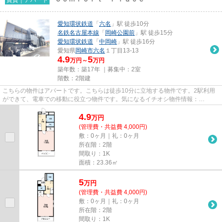
愛知環状鉄道
「
六名
」駅 徒歩10分
名鉄名古屋本線
「
岡崎公園前
」駅 徒歩15分
愛知環状鉄道
「
中岡崎
」駅 徒歩16分
愛知県
岡崎市
六名
１丁目13-13
4.9
5
万円～
万円
築年数：築17年 ｜募集中：
2室
階数：2階建
こちらの物件はアパートです。こちらは徒歩10分に立地する物件です。2駅利用
ができて、電車での移動に役立つ物件です。気になるイチオシ物件情報：
「Comfort Place」。セレクトホーム...
4.9
万
円
(管理費・共益費 4,000円)
敷：0ヶ月｜礼：0ヶ月
所在階：2階
間取り：1K
面積：23.36㎡
5
万
円
(管理費・共益費 4,000円)
敷：0ヶ月｜礼：0ヶ月
所在階：2階
間取り：1K