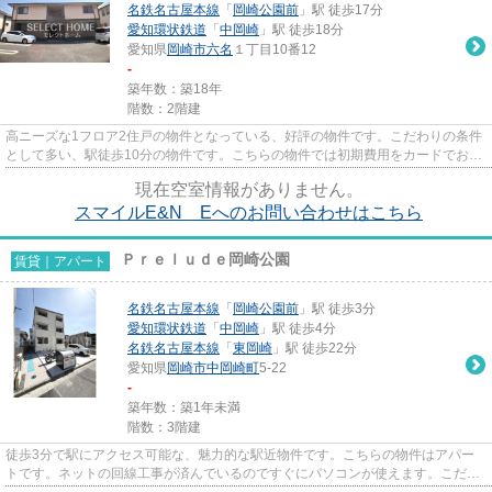
名鉄名古屋本線
「
岡崎公園前
」駅 徒歩17分
愛知環状鉄道
「
中岡崎
」駅 徒歩18分
愛知県
岡崎市
六名
１丁目10番12
-
築年数：築18年
階数：2階建
高ニーズな1フロア2住戸の物件となっている、好評の物件です。こだわりの条件
として多い、駅徒歩10分の物件です。こちらの物件では初期費用をカードでお支
払いいただけます。「スマイ...
現在空室情報がありません。
スマイルE&N Eへのお問い合わせはこちら
Ｐｒｅｌｕｄｅ岡崎公園
賃貸｜アパート
名鉄名古屋本線
「
岡崎公園前
」駅 徒歩3分
愛知環状鉄道
「
中岡崎
」駅 徒歩4分
名鉄名古屋本線
「
東岡崎
」駅 徒歩22分
愛知県
岡崎市
中岡崎町
5-22
-
築年数：築1年未満
階数：3階建
徒歩3分で駅にアクセス可能な、魅力的な駅近物件です。こちらの物件はアパー
トです。ネットの回線工事が済んでいるのですぐにパソコンが使えます。こだわ
りポイント満載のPrelude岡崎...