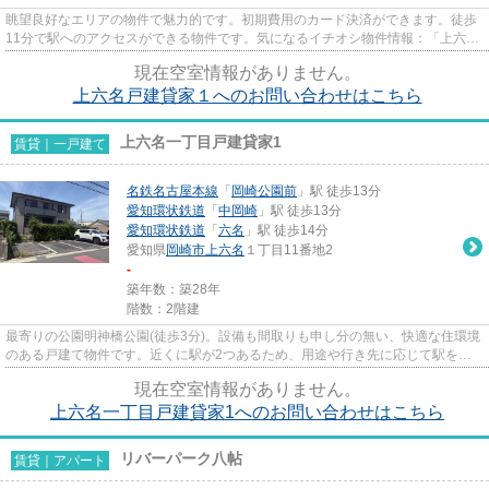
眺望良好なエリアの物件で魅力的です。初期費用のカード決済ができます。徒歩
11分で駅へのアクセスができる物件です。気になるイチオシ物件情報：「上六名
戸建貸家1」。一戸建てを借り...
現在空室情報がありません。
上六名戸建貸家１へのお問い合わせはこちら
上六名一丁目戸建貸家1
賃貸｜一戸建て
名鉄名古屋本線
「
岡崎公園前
」駅 徒歩13分
愛知環状鉄道
「
中岡崎
」駅 徒歩13分
愛知環状鉄道
「
六名
」駅 徒歩14分
愛知県
岡崎市
上六名
１丁目11番地2
-
築年数：築28年
階数：2階建
最寄りの公園明神橋公園(徒歩3分)。設備も間取りも申し分の無い、快適な住環境
のある戸建て物件です。近くに駅が2つあるため、用途や行き先に応じて駅を選
べる物件です。「上六名一丁...
現在空室情報がありません。
上六名一丁目戸建貸家1へのお問い合わせはこちら
リバーパーク八帖
賃貸｜アパート