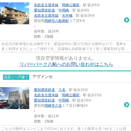
名鉄名古屋本線
「
岡崎公園前
」駅 徒歩9分
愛知環状鉄道
「
中岡崎
」駅 徒歩9分
名鉄名古屋本線
「
矢作橋
」駅 徒歩26分
愛知県
岡崎市
八帖南町
２丁目8-8
-
築年数：築16年
階数：2階建
自走式の駐車場がある物件です。駅徒歩9分に駅が立地する物件なので、電車を
多く利用する方にとって便利です。洗濯物も自然乾燥ですぐ乾く通風良好な間取
りのアパート。こだわりポイン...
現在空室情報がありません。
リバーパーク八帖へのお問い合わせはこちら
アヴァンセ
賃貸｜一戸建て
愛知環状鉄道
「
六名
」駅 徒歩10分
名鉄名古屋本線
「
岡崎公園前
」駅 徒歩15分
愛知環状鉄道
「
中岡崎
」駅 徒歩16分
愛知県
岡崎市
六名
１丁目13番地15
-
築年数：築11年
階数：2階建
こちらの物件はコンビニまで431mにあります。遠くの風景を見つめることは視