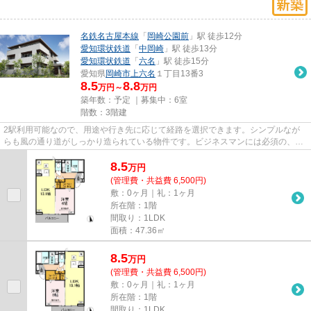
名鉄名古屋本線
「
岡崎公園前
」駅 徒歩12分
愛知環状鉄道
「
中岡崎
」駅 徒歩13分
愛知環状鉄道
「
六名
」駅 徒歩15分
愛知県
岡崎市
上六名
１丁目13番3
8.5
8.8
万円～
万円
築年数：予定 ｜募集中：
6室
階数：3階建
2駅利用可能なので、用途や行き先に応じて経路を選択できます。シンプルなが
らも風の通り道がしっかり造られている物件です。ビジネスマンには必須の、イ
ンターネット有り物件です。ぜ...
8.5
万
円
(管理費・共益費 6,500円)
敷：0ヶ月｜礼：1ヶ月
所在階：1階
間取り：1LDK
面積：47.36㎡
8.5
万
円
(管理費・共益費 6,500円)
敷：0ヶ月｜礼：1ヶ月
所在階：1階
間取り：1LDK