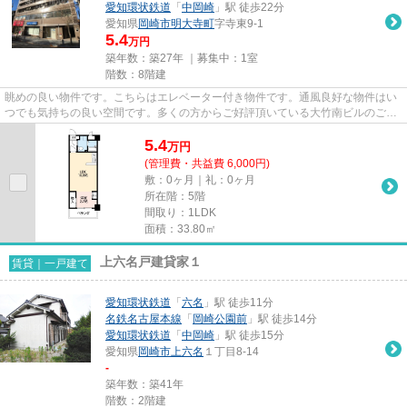
愛知環状鉄道
「
中岡崎
」駅 徒歩22分
愛知県
岡崎市
明大寺町
字寺東9-1
5.4
万円
築年数：築27年 ｜募集中：
1室
階数：8階建
眺めの良い物件です。こちらはエレベーター付き物件です。通風良好な物件はい
つでも気持ちの良い空間です。多くの方からご好評頂いている大竹南ビルのご紹
介です。岡崎市で新しい住環...
5.4
万
円
(管理費・共益費 6,000円)
敷：0ヶ月｜礼：0ヶ月
所在階：5階
間取り：1LDK
面積：33.80㎡
上六名戸建貸家１
賃貸｜一戸建て
愛知環状鉄道
「
六名
」駅 徒歩11分
名鉄名古屋本線
「
岡崎公園前
」駅 徒歩14分
愛知環状鉄道
「
中岡崎
」駅 徒歩15分
愛知県
岡崎市
上六名
１丁目8-14
-
築年数：築41年
階数：2階建