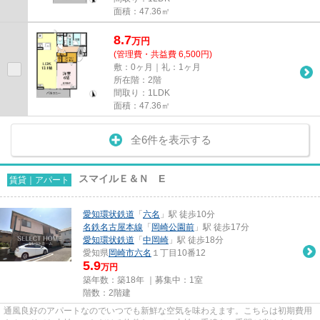
面積：47.36㎡
8.7
万
円
(管理費・共益費 6,500円)
敷：0ヶ月｜礼：1ヶ月
所在階：2階
間取り：1LDK
面積：47.36㎡
全6件を表示する
スマイルＥ＆Ｎ E
賃貸｜アパート
愛知環状鉄道
「
六名
」駅 徒歩10分
名鉄名古屋本線
「
岡崎公園前
」駅 徒歩17分
愛知環状鉄道
「
中岡崎
」駅 徒歩18分
愛知県
岡崎市
六名
１丁目10番12
5.9
万円
築年数：築18年 ｜募集中：
1室
階数：2階建
通風良好のアパートなのでいつでも新鮮な空気を味わえます。こちらは初期費用