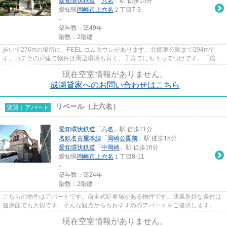
愛知環状鉄道
「
六名
」駅 徒歩15分
愛知県
岡崎市
上六名
２丁目7-3
-
築年数：築49年
階数：2階建
歩いて276mの場所に、FEEL コムタウンがあります。北郷東公園まで294mで
す。コチラの戸建て物件は周辺環境も良く、子育てにもうってつけです。「成瀬
貸家」の物件情報をお探しならお気...
現在空室情報がありません。
成瀬貸家へのお問い合わせはこちら
リベール（上六名）
賃貸｜アパート
愛知環状鉄道
「
六名
」駅 徒歩11分
名鉄名古屋本線
「
岡崎公園前
」駅 徒歩15分
愛知環状鉄道
「
中岡崎
」駅 徒歩16分
愛知県
岡崎市
上六名
１丁目8-11
-
築年数：築24年
階数：2階建
こちらの物件はアパートです。自走式駐車場がある物件です。通風良好な条件は
健康面でも大切です。そんな観点からもおすすめのアパートをご提供します。新
着情報：リベール(上六名)の...
現在空室情報がありません。