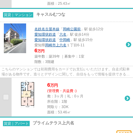
面積：25.43㎡
キャスルむつな
賃貸｜マンション
名鉄名古屋本線
「
岡崎公園前
」駅 徒歩12分
愛知環状鉄道
「
六名
」駅 徒歩14分
愛知環状鉄道
「
中岡崎
」駅 徒歩15分
愛知県
岡崎市
上六名
１丁目6-11
6
万円
築年数：築39年 ｜募集中：
1室
階数：3階建
こちらのマンションでは初期費用をカードでお支払いいただけます。自走式駐車
場がある物件です。造りとデザインに関して、自信をもって情報を提供できるマ
ンションです。こだわりポイ...
6
万
円
(管理費・共益費 -)
敷：3ヶ月｜礼：0ヶ月
所在階：1階
間取り：3DK
面積：53.46㎡
プライムテラス上六名
賃貸｜アパート