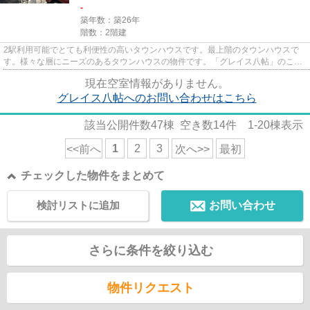
-
築年数：築26年
階数：2階建
2駅利用可能でとても利便性の高いタウンハウスです。最上階のタウンハウスで
す。様々な層にニーズのあるタウンハウスの物件です。「グレイス八帖」のここ
がイチオシ。セレクトホームに...
現在空室情報がありません。
グレイス八帖へのお問い合わせはこちら
該当公開件数
47
棟 空き数
14
件
1-20
棟表示
1
2
3
<<前へ
次へ>>
最初
チェックした物件をまとめて
検討リストに追加
お問い合わせ
さらに条件を絞り込む
物件リクエスト