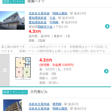
成瀬ハイツ
賃貸｜アパート
名鉄名古屋本線
「
岡崎公園前
」駅 徒歩14分
愛知環状鉄道
「
六名
」駅 徒歩14分
愛知環状鉄道
「
中岡崎
」駅 徒歩15分
愛知県
岡崎市
六名
２丁目1-23
4.3
万円
築年数：築38年 ｜募集中：
1室
階数：2階建
最上階の物件です。こちらの物件はアパートです。初期費用はカードで決済いた
だけます。「成瀬ハイツ」の物件情報をお探しならお気軽にお問い合わせ下さ
い。岡崎市で新しい住環境をお...
4.3
万
円
(管理費・共益費 3,000円)
敷：10万円｜礼：5万円
所在階：2階
間取り：2DK
面積：38.90㎡
大竹南ビル
賃貸｜マンション
名鉄名古屋本線
「
東岡崎
」駅 徒歩2分
名鉄名古屋本線
「
岡崎公園前
」駅 徒歩21分