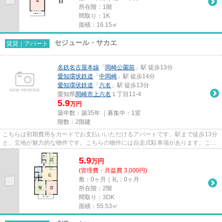
所在階：1階
間取り：1K
面積：16.15㎡
セジュール・サカエ
賃貸｜アパート
名鉄名古屋本線
「
岡崎公園前
」駅 徒歩13分
愛知環状鉄道
「
中岡崎
」駅 徒歩14分
愛知環状鉄道
「
六名
」駅 徒歩13分
愛知県
岡崎市
上六名
１丁目11-4
5.9
万円
築年数：築35年 ｜募集中：
1室
階数：2階建
こちらは初期費用をカードでお支払いいただけるアパートです。駅まで徒歩13分
と、立地が魅力的な物件です。こちらの物件には自走式駐車場があります。こだ
わりポイント満載のセジュー...
5.9
万
円
(管理費・共益費 3,000円)
敷：0ヶ月｜礼：0ヶ月
所在階：2階
間取り：3DK
面積：55.53㎡