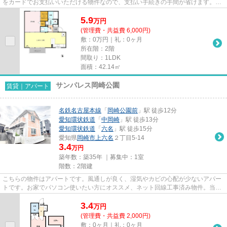
をカードでお支払いいただける物件なので、支払い手続きの手間が省けます。最
上階のアパートです。気にな...
5.9
万
円
(管理費・共益費 6,000円)
敷：0万円｜礼：0ヶ月
所在階：2階
間取り：1LDK
面積：42.14㎡
サンパレス岡崎公園
賃貸｜アパート
名鉄名古屋本線
「
岡崎公園前
」駅 徒歩12分
愛知環状鉄道
「
中岡崎
」駅 徒歩13分
愛知環状鉄道
「
六名
」駅 徒歩15分
愛知県
岡崎市
上六名
２丁目5-14
3.4
万円
築年数：築35年 ｜募集中：
1室
階数：2階建
こちらの物件はアパートです。風通しが良く、湿気やカビの心配が少ないアパー
トです。お家でパソコン使いたい方にオススメ、ネット回線工事済み物件。当社
イチオシの物件の「サンパレ...
3.4
万
円
(管理費・共益費 2,000円)
敷：0ヶ月｜礼：0ヶ月