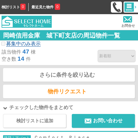
0
0
検討リスト
最近見た物件
お問合せ
岡崎信用金庫 城下町支店の周辺物件一覧
募集中のみ表示
47
該当物件
棟
14
空き数
件
さらに条件を絞り込む
物件リクエスト
チェックした物件をまとめて
検討リストに追加
お問い合わせ
Ｃｏｍｆｏｒｔ Ｐｌａｃｅ
賃貸｜アパート