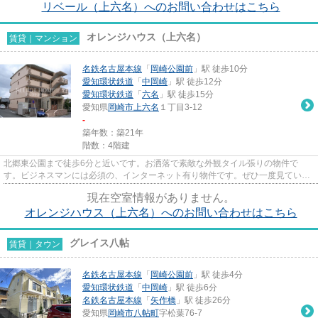
リベール（上六名）へのお問い合わせはこちら
オレンジハウス（上六名）
賃貸｜マンション
名鉄名古屋本線
「
岡崎公園前
」駅 徒歩10分
愛知環状鉄道
「
中岡崎
」駅 徒歩12分
愛知環状鉄道
「
六名
」駅 徒歩15分
愛知県
岡崎市
上六名
１丁目3-12
-
築年数：築21年
階数：4階建
北郷東公園まで徒歩6分と近いです。お洒落で素敵な外観タイル張りの物件で
す。ビジネスマンには必須の、インターネット有り物件です。ぜひ一度見ていた
だきたい、「オレンジハウス(上...
現在空室情報がありません。
オレンジハウス（上六名）へのお問い合わせはこちら
グレイス八帖
賃貸｜タウン
名鉄名古屋本線
「
岡崎公園前
」駅 徒歩4分
愛知環状鉄道
「
中岡崎
」駅 徒歩6分
名鉄名古屋本線
「
矢作橋
」駅 徒歩26分
愛知県
岡崎市
八帖町
字松葉76-7