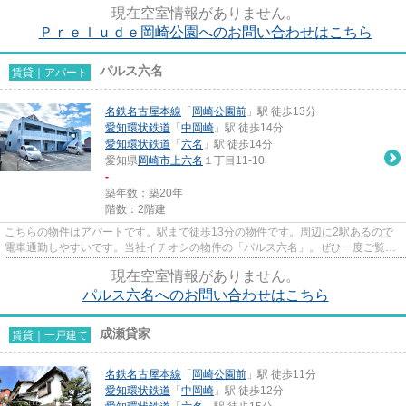
現在空室情報がありません。
Ｐｒｅｌｕｄｅ岡崎公園へのお問い合わせはこちら
パルス六名
賃貸｜アパート
名鉄名古屋本線
「
岡崎公園前
」駅 徒歩13分
愛知環状鉄道
「
中岡崎
」駅 徒歩14分
愛知環状鉄道
「
六名
」駅 徒歩14分
愛知県
岡崎市
上六名
１丁目11-10
-
築年数：築20年
階数：2階建
こちらの物件はアパートです。駅まで徒歩13分の物件です。周辺に2駅あるので
電車通勤しやすいです。当社イチオシの物件の「パルス六名」。ぜひ一度ご覧く
ださい。岡崎市で新しい住環境...
現在空室情報がありません。
パルス六名へのお問い合わせはこちら
成瀬貸家
賃貸｜一戸建て
名鉄名古屋本線
「
岡崎公園前
」駅 徒歩11分
愛知環状鉄道
「
中岡崎
」駅 徒歩12分