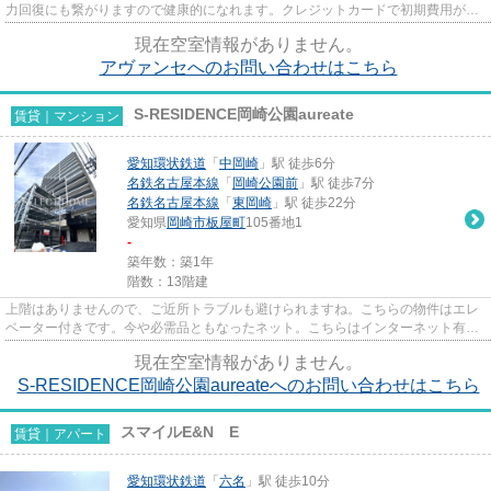
力回復にも繋がりますので健康的になれます。クレジットカードで初期費用がお
支払いいただけるので、決済の...
現在空室情報がありません。
アヴァンセへのお問い合わせはこちら
S-RESIDENCE岡崎公園aureate
賃貸｜マンション
愛知環状鉄道
「
中岡崎
」駅 徒歩6分
名鉄名古屋本線
「
岡崎公園前
」駅 徒歩7分
名鉄名古屋本線
「
東岡崎
」駅 徒歩22分
愛知県
岡崎市
板屋町
105番地1
-
築年数：築1年
階数：13階建
上階はありませんので、ご近所トラブルも避けられますね。こちらの物件はエレ
ベーター付きです。今や必需品ともなったネット。こちらはインターネット有り
物件です。こだわりポイント...
現在空室情報がありません。
S-RESIDENCE岡崎公園aureateへのお問い合わせはこちら
スマイルE&N E
賃貸｜アパート
愛知環状鉄道
「
六名
」駅 徒歩10分