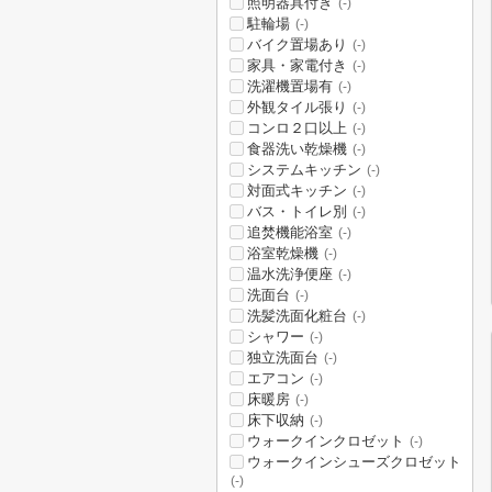
照明器具付き
(-)
駐輪場
(-)
バイク置場あり
(-)
家具・家電付き
(-)
洗濯機置場有
(-)
外観タイル張り
(-)
コンロ２口以上
(-)
食器洗い乾燥機
(-)
システムキッチン
(-)
対面式キッチン
(-)
バス・トイレ別
(-)
追焚機能浴室
(-)
浴室乾燥機
(-)
温水洗浄便座
(-)
洗面台
(-)
洗髪洗面化粧台
(-)
シャワー
(-)
独立洗面台
(-)
エアコン
(-)
床暖房
(-)
床下収納
(-)
ウォークインクロゼット
(-)
ウォークインシューズクロゼット
(-)