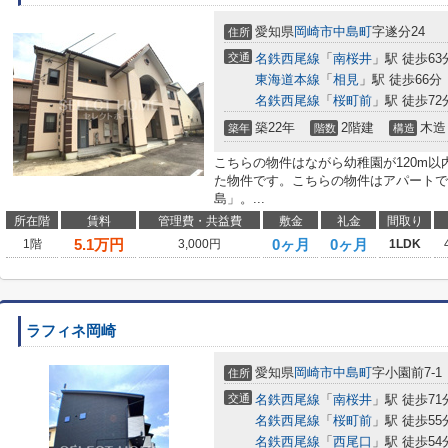
愛知県
岡崎市
中島町
字遂分24
住所
交通
名鉄西尾線
「
南桜井
」駅 徒歩63
東海道本線
「
相見
」駅 徒歩66分
名鉄西尾線
「
桜町前
」駅 徒歩72
築22年
2階建
木造
築年
階数
構造
こちらの物件はながら幼稚園が120m
た物件です。こちらの物件はアパートで
島」。...
所在階
賃料
管理費・共益費
敷金
礼金
間取り
5.1
万円
0ヶ月
0ヶ月
1階
3,000円
1LDK
ラフィネ岡崎
愛知県
岡崎市
中島町
字小園前7-1
住所
交通
名鉄西尾線
「
南桜井
」駅 徒歩71
名鉄西尾線
「
桜町前
」駅 徒歩55
名鉄西尾線
「
西尾口
」駅 徒歩54