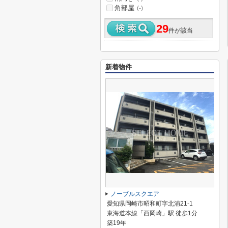
角部屋
(-)
29
件が該当
新着物件
ノーブルスクエア
愛知県岡崎市昭和町字北浦21-1
東海道本線「西岡崎」駅 徒歩1分
築19年