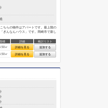
分
造
こちらの物件はアパートです。最上階の
「ぎんなんハウス」です。岡崎市で新し
面積
詳細
検討リスト
6.50㎡
詳細を見る
追加する
6.50㎡
詳細を見る
追加する
分
分
分