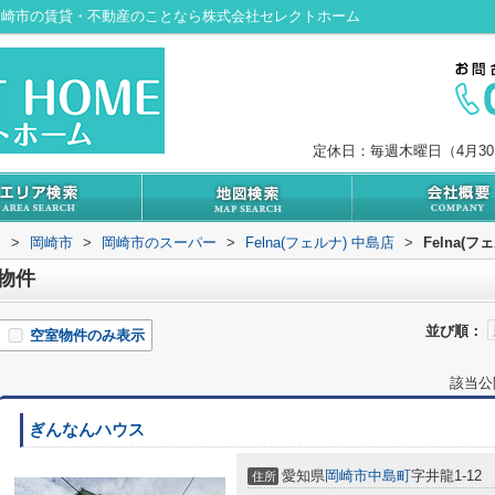
覧｜岡崎市の賃貸・不動産のことなら株式会社セレクトホーム
定休日：毎週木曜日（4月3
内
>
岡崎市
>
岡崎市のスーパー
>
Felna(フェルナ) 中島店
>
Felna(
辺物件
並び順：
空室物件のみ表示
該当公
ぎんなんハウス
愛知県
岡崎市
中島町
字井龍1-12
住所