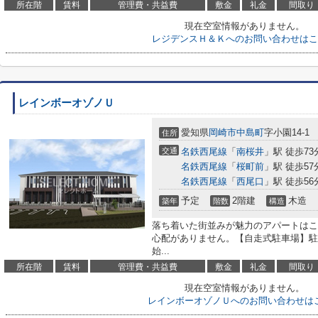
所在階
賃料
管理費・共益費
敷金
礼金
間取り
現在空室情報がありません。
レジデンスＨ＆Ｋへのお問い合わせはこ
レインボーオゾノＵ
愛知県
岡崎市
中島町
字小園14-1
住所
交通
名鉄西尾線
「
南桜井
」駅 徒歩73
名鉄西尾線
「
桜町前
」駅 徒歩57
名鉄西尾線
「
西尾口
」駅 徒歩56
予定
2階建
木造
築年
階数
構造
落ち着いた街並みが魅力のアパートはこ
心配がありません。【自走式駐車場】駐
始...
所在階
賃料
管理費・共益費
敷金
礼金
間取り
現在空室情報がありません。
レインボーオゾノＵへのお問い合わせは