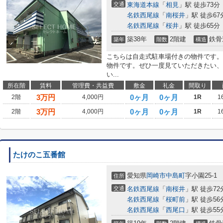
交通
東海道本線
「
相見
」駅 徒歩73分
名鉄西尾線
「
南桜井
」駅 徒歩67
名鉄西尾線
「
桜井
」駅 徒歩65分
築38年
2階建
鉄骨
築年
階数
構造
こちらは自走式駐車場付きの物件です。
物件です。ぜひ一度見ていただきたい、
い...
所在階
賃料
管理費・共益費
敷金
礼金
間取り
3
万円
0ヶ月
0ヶ月
2階
4,000円
1R
1
3
万円
0ヶ月
0ヶ月
2階
4,000円
1R
1
たけのこ五番館
愛知県
岡崎市
中島町
字小園25-1
住所
交通
名鉄西尾線
「
南桜井
」駅 徒歩72
名鉄西尾線
「
桜町前
」駅 徒歩56
名鉄西尾線
「
西尾口
」駅 徒歩55