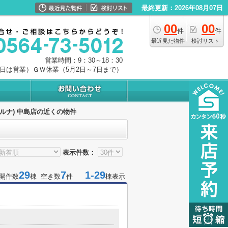
最終更新：2026年08月07日
00
00
件
件
最近見た物件
検討リスト
営業時間：9：30～18：30
0日は営業）ＧＷ休業（5月2日～7日まで）
フェルナ) 中島店の近くの物件
表示件数：
29
7
1-29
開件数
棟 空き数
件
棟表示