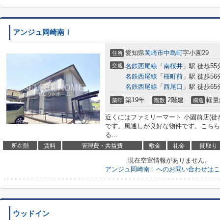
アンジュ岡崎南Ⅰ
愛知県
岡崎市
中島町
字小園29
住所
交通
名鉄西尾線
「
南桜井
」駅 徒歩55
名鉄西尾線
「
桜町前
」駅 徒歩56
名鉄西尾線
「
西尾口
」駅 徒歩65
築19年
2階建
軽量
築年
階数
構造
近くにはファミリーマート 小園前店(徒
です。風通しが良好な物件です。こちら
る...
所在階
賃料
管理費・共益費
敷金
礼金
間取り
現在空室情報がありません。
アンジュ岡崎南Ⅰへのお問い合わせはこ
ウッドイン