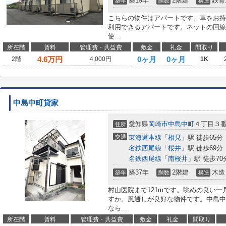
築19年
2階建
鉄骨
築年
階数
構造
こちらの物件はアパートです。車をお持
利用できるアパートです。ネットの回線
使...
所在階
賃料
管理費・共益費
敷金
礼金
間取り
4.6
万円
0ヶ月
0ヶ月
2階
4,000円
1K
中島中町貸家
愛知県
岡崎市
中島中町
４丁目３番
住所
交通
東海道本線
「
相見
」駅 徒歩65分
名鉄西尾線
「
桜井
」駅 徒歩69分
名鉄西尾線
「
南桜井
」駅 徒歩70
築37年
2階建
木造
築年
階数
構造
村山医院まで121mです。眺めの良い
すか。風通しが良好な物件です。中島中
なら...
所在階
賃料
管理費・共益費
敷金
礼金
間取り