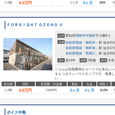
6.5
万円
0ヶ月
1-2階
-
1ヶ月
4DK
5
ＦＯＲＳＩＧＨＴ ＯＺＯＮＯ Ⅱ
愛知県
岡崎市
中島町
字小園8-1
住所
交通
名鉄西尾線
「
南桜井
」駅 徒歩56
名鉄西尾線
「
桜町前
」駅 徒歩57
名鉄西尾線
「
西尾口
」駅 徒歩68
築14年
2階建
木造
築年
階数
構造
こちらは初期費用をカードでお支払いい
をもつタウンハウスタイプです。風通し
い...
所在階
賃料
管理費・共益費
敷金
礼金
間取り
6.6
万円
0ヶ月
0ヶ月
1-2階
3,800円
2LDK
ボイス中島