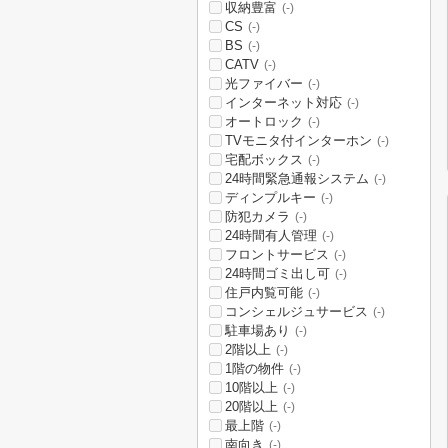
収納豊富
(-)
CS
(-)
BS
(-)
CATV
(-)
光ファイバー
(-)
インターネット対応
(-)
オートロック
(-)
TVモニタ付インターホン
(-)
宅配ボックス
(-)
24時間緊急通報システム
(-)
ディンプルキー
(-)
防犯カメラ
(-)
24時間有人管理
(-)
フロントサービス
(-)
24時間ゴミ出し可
(-)
住戸内覧可能
(-)
コンシェルジュサービス
(-)
駐車場あり
(-)
2階以上
(-)
1階の物件
(-)
10階以上
(-)
20階以上
(-)
最上階
(-)
南向き
(-)