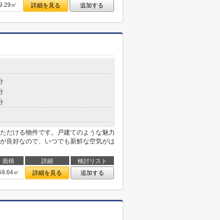
9.29㎡
詳細を見る
追加する
分
分
分
ただける物件です。戸建てのような魅力
が良好なので、いつでも新鮮な空気がは
面積
詳細
検討リスト
59.64㎡
詳細を見る
追加する