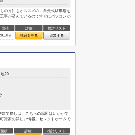
造
ちの方にもオススメの、自走式駐車場を
工事が済んでいるのですぐにパソコンが
面積
詳細
検討リスト
28.10㎡
詳細を見る
追加する
地29
分
一戸建て探しは、こちらの場所はいかがで
町貸家の詳しい情報。セレクトホームで
面積
詳細
検討リスト