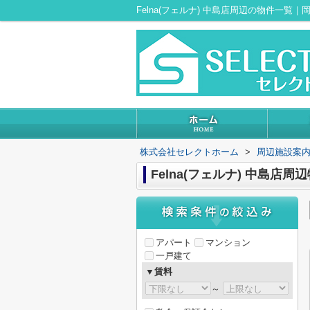
Felna(フェルナ) 中島店周辺の物件一
株式会社セレクトホーム
>
周辺施設案
Felna(フェルナ) 中島店周
アパート
マンション
一戸建て
▼賃料
～