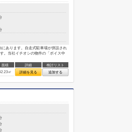
分
分
以内にあります。自走式駐車場が併設され
す。当社イチオシの物件の「ボイス中
面積
詳細
検討リスト
42.23㎡
詳細を見る
追加する
分
分
分