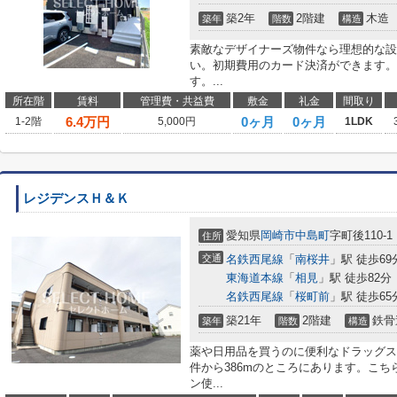
築2年
2階建
木造
築年
階数
構造
素敵なデザイナーズ物件なら理想的な設
い。初期費用のカード決済ができます。
す。...
所在階
賃料
管理費・共益費
敷金
礼金
間取り
6.4
万円
0ヶ月
0ヶ月
1-2階
5,000円
1LDK
レジデンスＨ＆Ｋ
愛知県
岡崎市
中島町
字町後110-1
住所
交通
名鉄西尾線
「
南桜井
」駅 徒歩69
東海道本線
「
相見
」駅 徒歩82分
名鉄西尾線
「
桜町前
」駅 徒歩65
築21年
2階建
鉄骨
築年
階数
構造
薬や日用品を買うのに便利なドラッグス
件から386mのところにあります。こ
ン使...