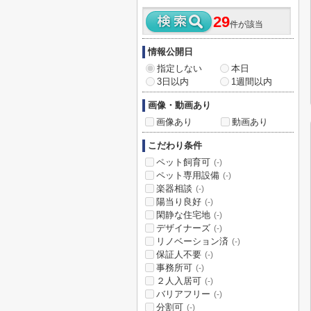
29
件が該当
情報公開日
指定しない
本日
3日以内
1週間以内
画像・動画あり
画像あり
動画あり
こだわり条件
ペット飼育可
(-)
ペット専用設備
(-)
楽器相談
(-)
陽当り良好
(-)
閑静な住宅地
(-)
デザイナーズ
(-)
リノベーション済
(-)
保証人不要
(-)
事務所可
(-)
２人入居可
(-)
バリアフリー
(-)
分割可
(-)