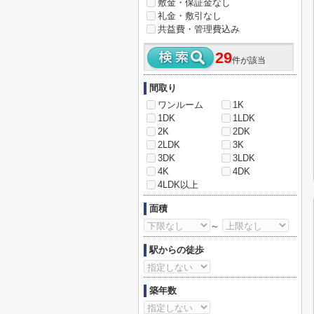
敷金・保証金なし
礼金・敷引なし
共益費・管理費込み
29
件が該当
間取り
ワンルーム
1K
1DK
1LDK
2K
2DK
2LDK
3K
3DK
3LDK
4K
4DK
4LDK以上
面積
～
駅からの徒歩
築年数