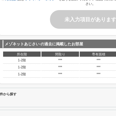
さい。
未入力項目がありま
メゾネットあじさい
の過去に掲載したお部屋
所在階
間取り
専有面積
1-2階
***
***
1-2階
***
***
1-2階
***
***
件から探す