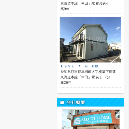
東海道本線「幸田」駅 徒歩9分
築9年
ＣａＳａ Ａ・Ｇ Ｂ棟
愛知県額田郡幸田町大字横落字郷前
東海道本線「幸田」駅 徒歩17分
築26年