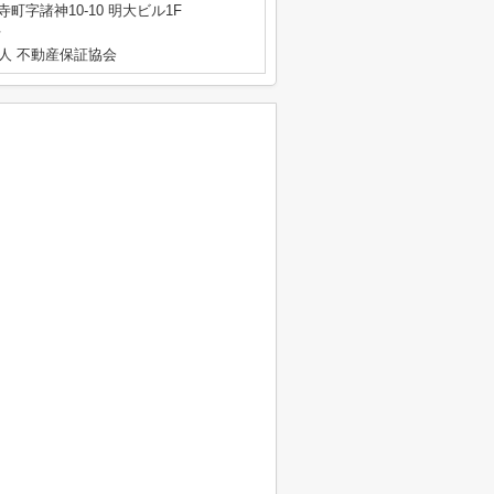
町字諸神10-10 明大ビル1F
号
人 不動産保証協会