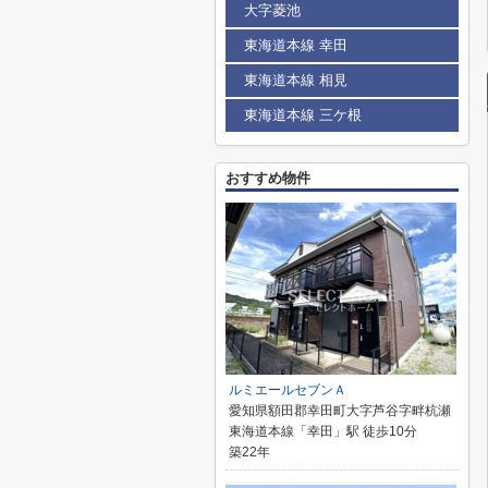
大字菱池
東海道本線 幸田
東海道本線 相見
東海道本線 三ケ根
おすすめ物件
ルミエールセブンＡ
愛知県額田郡幸田町大字芦谷字畔杭瀬
東海道本線「幸田」駅 徒歩10分
築22年