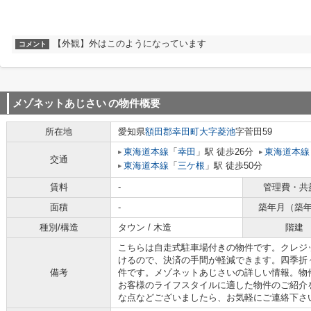
【外観】外はこのようになっています
コメント
メゾネットあじさい
の物件概要
所在地
愛知県
額田郡幸田町
大字菱池
字菅田59
東海道本線
「
幸田
」駅 徒歩26分
東海道本線
交通
東海道本線
「
三ケ根
」駅 徒歩50分
賃料
-
管理費・共
面積
-
築年月（築
種別/構造
タウン / 木造
階建
こちらは自走式駐車場付きの物件です。クレジ
けるので、決済の手間が軽減できます。四季折
備考
件です。メゾネットあじさいの詳しい情報。物
お客様のライフスタイルに適した物件のご紹介
な点などございましたら、お気軽にご連絡下さ