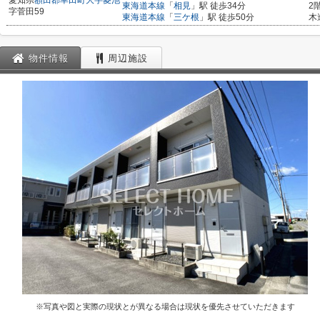
愛知県
額田郡幸田町
大字菱池
東海道本線
「
相見
」駅 徒歩34分
2
字菅田59
東海道本線
「
三ケ根
」駅 徒歩50分
木
物件情報
周辺施設
※写真や図と実際の現状とが異なる場合は現状を優先させていただきます