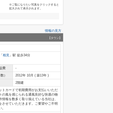
※ご覧になりたい写真をクリックすると
拡大されて表示されます。
情報の見方
【タウン】
「
相見
」駅 徒歩34分
益費
-
年数）
2012年 10月 ( 築13年 )
2階建
ットカードで初期費用がお支払いいただ
々の風を感じられる通風良好な快適の物
件情報を数多く取り揃えている当社は、
をさせていただきます。ご要望やご不明
い。