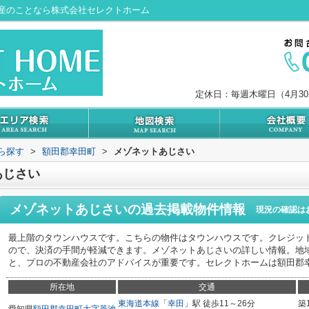
産のことなら株式会社セレクトホーム
定休日：毎週木曜日（4月3
から探す
>
額田郡幸田町
>
メゾネットあじさい
あじさい
メゾネットあじさい
の過去掲載物件情報
現況の確認は
最上階のタウンハウスです。こちらの物件はタウンハウスです。クレジッ
ので、決済の手間が軽減できます。メゾネットあじさいの詳しい情報。地
と、プロの不動産会社のアドバイスが重要です。セレクトホームは額田郡
所在地
交通
東海道本線
「
幸田
」駅 徒歩11～26分
築