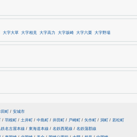
落
大字大草
大字相見
大字高力
大字坂崎
大字六栗
大字野場
幸田町
/
安城市
町
/
羽根町
/
土井町
/
中島町
/
井田町
/
戸崎町
/
矢作町
/
洞町
/
若松町
名鉄名古屋本線
/
東海道本線
/
名鉄西尾線
/
名鉄蒲郡線