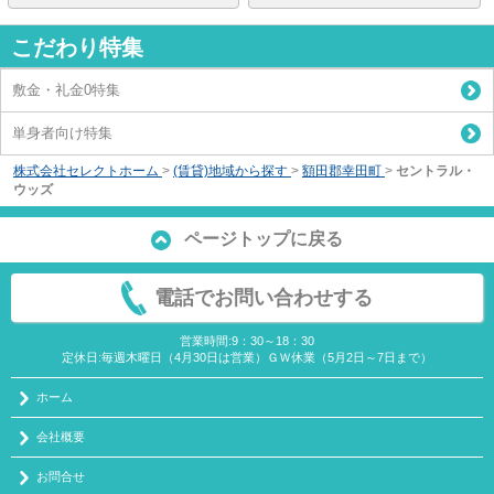
こだわり特集
敷金・礼金0特集
単身者向け特集
株式会社セレクトホーム
>
(賃貸)地域から探す
>
額田郡幸田町
>
セントラル・
ウッズ
ページトップに戻る
電話でお問い合わせする
営業時間:9：30～18：30
定休日:毎週木曜日（4月30日は営業）ＧＷ休業（5月2日～7日まで）
ホーム
会社概要
お問合せ