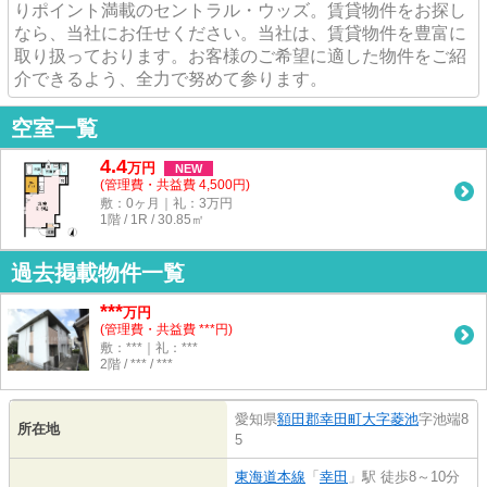
りポイント満載のセントラル・ウッズ。賃貸物件をお探し
なら、当社にお任せください。当社は、賃貸物件を豊富に
取り扱っております。お客様のご希望に適した物件をご紹
介できるよう、全力で努めて参ります。
空室一覧
4.4
万
円
NEW
(管理費・共益費 4,500円)
敷：0ヶ月｜礼：3万円
1階 / 1R / 30.85㎡
過去掲載物件一覧
***
万円
(管理費・共益費 ***円)
敷：***｜礼：***
2階 / *** / ***
愛知県
額田郡幸田町
大字菱池
字池端8
所在地
5
東海道本線
「
幸田
」駅 徒歩8～10分