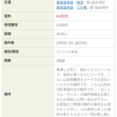
交通
東海道本線
「
相見
」駅 徒歩39分
東海道本線
「
三ケ根
」駅 徒歩48分
賃料
4.4万円
管理費等
4,500円
面積
30.85㎡
築年数
2005年 3月 (築21年)
種別/構造
アパート/木造
階建
2階建
風通しが良く、熱がこもりにくいの
で、室内が暑くなりにくいです。こ
ちらは初期費用をカードでお支払い
いただける物件です。こちらは自走
式駐車場付きの物件です。「セント
備考
ラル・ウッズ」の物件情報をお探し
ならお気軽にお問い合わせ下さい。
お客様のご希望の物件の条件をお聞
かせください。その条件に合った物
件を私たちスタッフ一同お探し致し