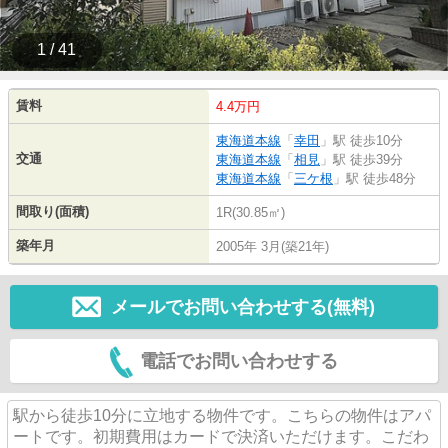
1 / 41
賃料
4.4万円
東海道本線
「
幸田
」駅 徒歩10分
交通
東海道本線
「
相見
」駅 徒歩39分
東海道本線
「
三ケ根
」駅 徒歩48分
間取り(面積)
1R(30.85㎡)
築年月
2005年 3月(築21年)
メールでお問い合わせする(無料)
電話でお問い合わせする
駅から徒歩10分に立地する物件です。こちらの物件はアパ
ートです。初期費用はカードで決済いただけます。こだわ