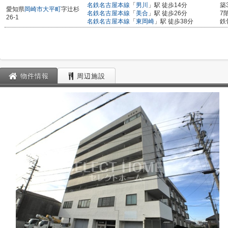
名鉄名古屋本線
「
男川
」駅 徒歩14分
築
愛知県
岡崎市
大平町
字辻杉
名鉄名古屋本線
「
美合
」駅 徒歩26分
7
26-1
名鉄名古屋本線
「
東岡崎
」駅 徒歩38分
鉄
物件情報
周辺施設