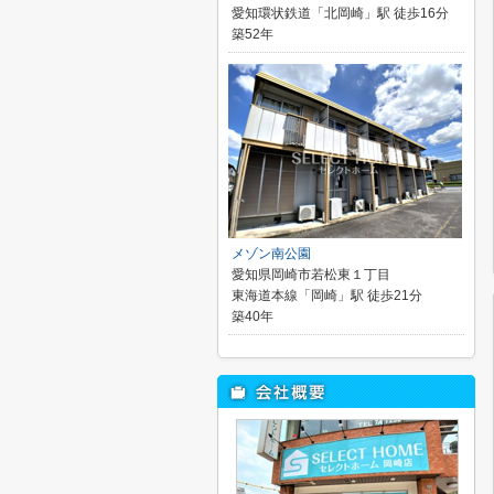
愛知環状鉄道「北岡崎」駅 徒歩16分
築52年
メゾン南公園
愛知県岡崎市若松東１丁目
東海道本線「岡崎」駅 徒歩21分
築40年