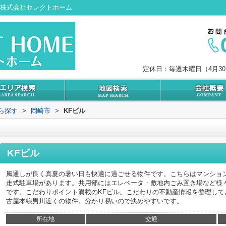
ら株式会社セレクトホーム
定休日：毎週木曜日（4月3
から探す
>
岡崎市
>
KFビル
KFビル
風通しが良く真夏の暑い日も快適に過ごせる物件です。こちらはマンショ
走式駐車場があります。共用部にはエレベータ・敷地内ごみ置き場など様
です。こだわりポイント満載のKFビル。こだわりの不動産情報を整理し
古屋本線男川近くの物件。分かり易いので決めやすいです。
所在地
交通