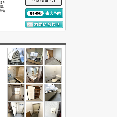
空室情報へ
33年
階建
骨造