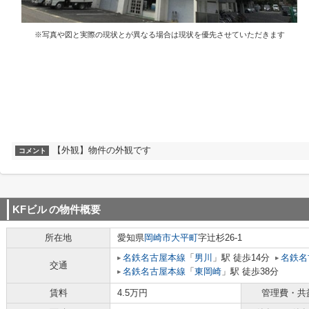
※写真や図と実際の現状とが異なる場合は現状を優先させていただきます
【外観】物件の外観です
コメント
KFビル
の物件概要
所在地
愛知県
岡崎市
大平町
字辻杉26-1
名鉄名古屋本線
「
男川
」駅 徒歩14分
名鉄名
交通
名鉄名古屋本線
「
東岡崎
」駅 徒歩38分
賃料
4.5万円
管理費・共