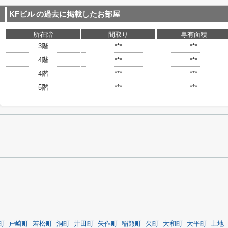
KFビル
の過去に掲載したお部屋
所在階
間取り
専有面積
3階
***
***
4階
***
***
4階
***
***
5階
***
***
町
戸崎町
若松町
洞町
井田町
矢作町
稲熊町
欠町
大和町
大平町
上地