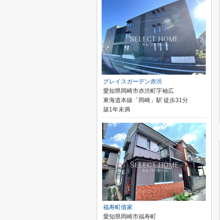
グレイスガーデン赤渋
愛知県岡崎市赤渋町字袖広
東海道本線「岡崎」駅 徒歩31分
築1年未満
福寿町借家
愛知県岡崎市福寿町