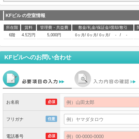
KFビル
の空室情報
所在階
賃料
管理費・共益費
敷金/礼金/保証金/償却/敷引
6階
4.5万円
5,000円
/
/
/
/
0ヶ月
0ヶ月
0ヶ月
-
-
KFビル
へのお問い合わせ
お名前
必須
フリガナ
任意
電話番号
必須