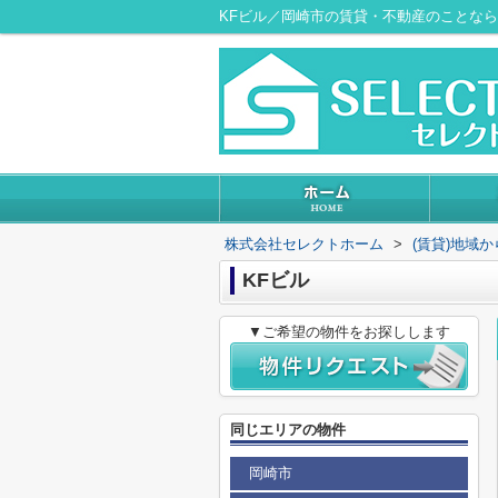
KFビル／岡崎市の賃貸・不動産のことな
株式会社セレクトホーム
>
(賃貸)地域
KFビル
▼ご希望の物件をお探しします
同じエリアの物件
岡崎市