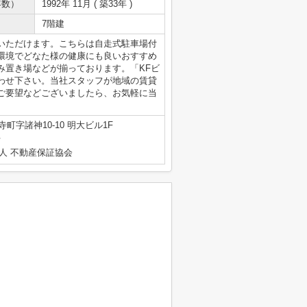
年数）
1992年 11月 ( 築33年 )
7階建
いただけます。こちらは自走式駐車場付
環境でどなた様の健康にも良いおすすめ
み置き場などが揃っております。「KFビ
わせ下さい。当社スタッフが地域の賃貸
ご要望などございましたら、お気軽に当
町字諸神10-10 明大ビル1F
号
人 不動産保証協会