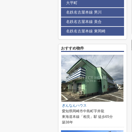
大平町
名鉄名古屋本線 男川
名鉄名古屋本線 美合
名鉄名古屋本線 東岡崎
おすすめ物件
ぎんなんハウス
愛知県岡崎市中島町字井龍
東海道本線「相見」駅 徒歩65分
築38年