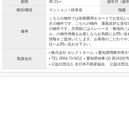
面積
40.21㎡
築年月（築
種別/構造
マンション / 鉄骨造
階建
こちらの物件では初期費用をカードでお支払い
きの物件です。こちらの物件、通風良好な居住
の物件です。共用部にはエレベータ・敷地内ご
備考
ル」の物件情報をお探しならお気軽にお問い合
情報をご提供いたします。お客様のこだわりや
社へお問い合わせ下さい。
株式会社 セレクトホーム
愛知県岡崎市明大寺
TEL:0564-73-5012
愛知県知事 (2) 第24102
取扱会社
公益社団法人 全日本不動産協会、 公益社団法