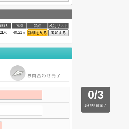
間取り
面積
詳細
検討リスト
2DK
40.21㎡
詳細を見る
追加する
0
/
3
必須項目完了