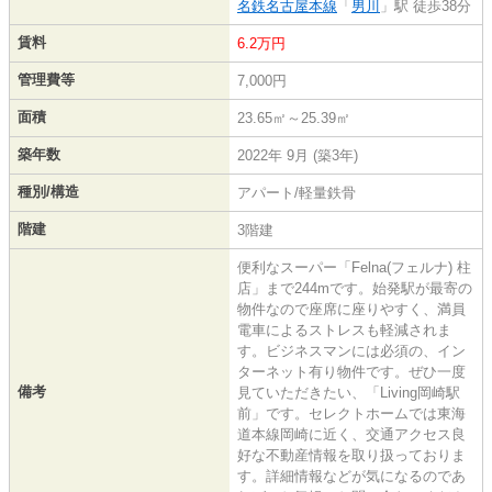
名鉄名古屋本線
「
男川
」駅 徒歩38分
賃料
6.2万円
管理費等
7,000円
面積
23.65㎡～25.39㎡
築年数
2022年 9月 (築3年)
種別/構造
アパート/軽量鉄骨
階建
3階建
便利なスーパー「Felna(フェルナ) 柱
店」まで244mです。始発駅が最寄の
物件なので座席に座りやすく、満員
電車によるストレスも軽減されま
す。ビジネスマンには必須の、イン
ターネット有り物件です。ぜひ一度
備考
見ていただきたい、「Living岡崎駅
前」です。セレクトホームでは東海
道本線岡崎に近く、交通アクセス良
好な不動産情報を取り扱っておりま
す。詳細情報などが気になるのであ