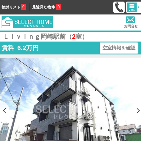
0
0
検討リスト
最近見た物件
お問合せ
Ｌｉｖｉｎｇ岡崎駅前（
2
室）
賃料
6.2
万円
空室情報を確認