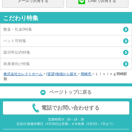
メールで共有する
LINEで共有する
こだわり特集
敷金・礼金0特集
ペット可特集
築10年以内特集
単身者向け特集
株式会社セレクトホーム
>
(賃貸)地域から探す
>
岡崎市
>
Ｌｉｖｉｎｇ岡崎駅
前
ページトップに戻る
電話でお問い合わせする
営業時間:9：30～18：30
定休日:毎週木曜日（4月30日は営業）ＧＷ休業（5月2日～7日まで）