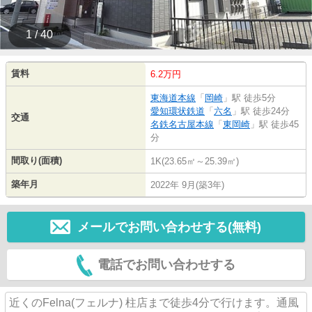
1 / 40
賃料
6.2万円
東海道本線
「
岡崎
」駅 徒歩5分
愛知環状鉄道
「
六名
」駅 徒歩24分
交通
名鉄名古屋本線
「
東岡崎
」駅 徒歩45
分
間取り(面積)
1K(23.65㎡～25.39㎡)
築年月
2022年 9月(築3年)
メールでお問い合わせする(無料)
電話でお問い合わせする
近くのFelna(フェルナ) 柱店まで徒歩4分で行けます。通風