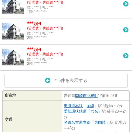
(管理費・共益費 ***円)
敷：***｜礼：***
1階 / *** / ***
***
万円
(管理費・共益費 ***円)
敷：***｜礼：***
2階 / *** / ***
***
万円
(管理費・共益費 ***円)
敷：***｜礼：***
2階 / *** / ***
全5件を表示する
所在地
愛知県
岡崎市
羽根町
字前田29-8
東海道本線
「
岡崎
」駅 徒歩5～7分
愛知環状鉄道
「
六名
」駅 徒歩23～24
分
交通
名鉄名古屋本線
「
東岡崎
」駅 徒歩39
～45分