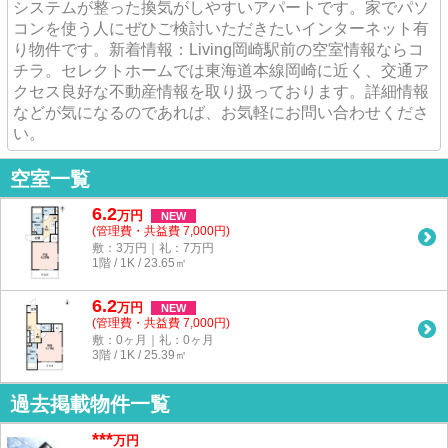
システムが整った換気がしやすいアパートです。家でパソ
コンを使う人にぜひご検討いただきたいインターネット有
り物件です。新着情報：Living岡崎駅前の空室情報ならコ
チラ。セレクトホームでは東海道本線岡崎に近く、交通ア
クセス良好な不動産情報を取り扱っております。詳細情報
などが気になるのであれば、お気軽にお問い合わせくださ
い。
空室一覧
6.2
万
円
NEW
(管理費・共益費 7,000円)
敷：3万円｜礼：7万円
1階 / 1K / 23.65㎡
6.2
万
円
NEW
(管理費・共益費 7,000円)
敷：0ヶ月｜礼：0ヶ月
3階 / 1K / 25.39㎡
過去掲載物件一覧
***
万円