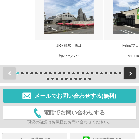
JR岡崎駅 西口
Felna(フ
約544m／7分
約244
前
メールでお問い合わせする(無料)
電話でお問い合わせする
現況の確認はお気軽にお問い合わせください。