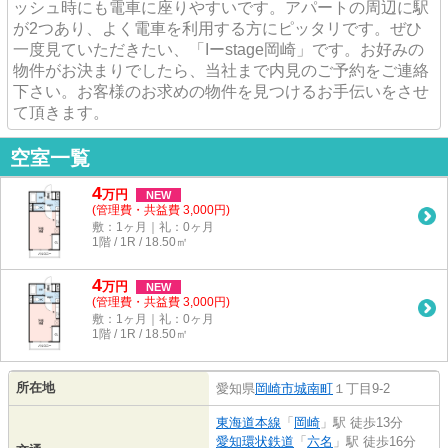
ッシュ時にも電車に座りやすいです。アパートの周辺に駅
が2つあり、よく電車を利用する方にピッタリです。ぜひ
一度見ていただきたい、「Iーstage岡崎」です。お好みの
物件がお決まりでしたら、当社まで内見のご予約をご連絡
下さい。お客様のお求めの物件を見つけるお手伝いをさせ
て頂きます。
空室一覧
4
万
円
NEW
(管理費・共益費 3,000円)
敷：1ヶ月｜礼：0ヶ月
1階 / 1R / 18.50㎡
4
万
円
NEW
(管理費・共益費 3,000円)
敷：1ヶ月｜礼：0ヶ月
1階 / 1R / 18.50㎡
所在地
愛知県
岡崎市
城南町
１丁目9-2
東海道本線
「
岡崎
」駅 徒歩13分
愛知環状鉄道
「
六名
」駅 徒歩16分