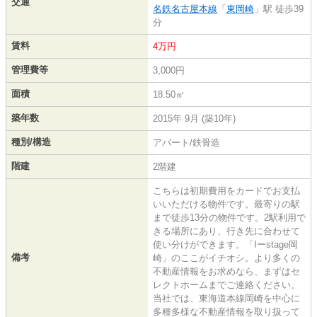
交通
名鉄名古屋本線
「
東岡崎
」駅 徒歩39
分
賃料
4万円
管理費等
3,000円
面積
18.50㎡
築年数
2015年 9月 (築10年)
種別/構造
アパート/鉄骨造
階建
2階建
こちらは初期費用をカードでお支払
いいただける物件です。最寄りの駅
まで徒歩13分の物件です。2駅利用で
きる場所にあり、行き先に合わせて
使い分けができます。「Iーstage岡
備考
崎」のここがイチオシ。より多くの
不動産情報をお求めなら、まずはセ
レクトホームまでご連絡ください。
当社では、東海道本線岡崎を中心に
多種多様な不動産情報を取り扱って