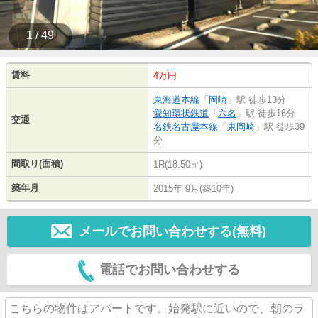
1 / 49
賃料
4万円
東海道本線
「
岡崎
」駅 徒歩13分
愛知環状鉄道
「
六名
」駅 徒歩16分
交通
名鉄名古屋本線
「
東岡崎
」駅 徒歩39
分
間取り(面積)
1R(18.50㎡)
築年月
2015年 9月(築10年)
メールでお問い合わせする(無料)
電話でお問い合わせする
こちらの物件はアパートです。始発駅に近いので、朝のラ