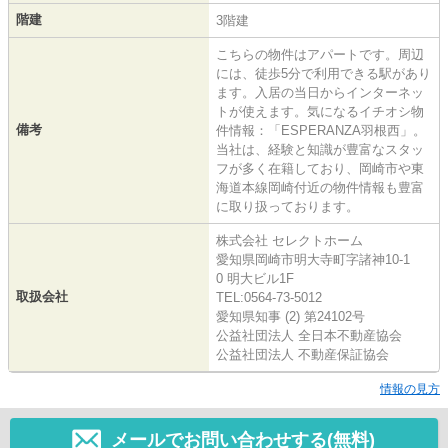
階建
3階建
こちらの物件はアパートです。周辺
には、徒歩5分で利用できる駅があり
ます。入居の当日からインターネッ
トが使えます。気になるイチオシ物
備考
件情報：「ESPERANZA羽根西」。
当社は、経験と知識が豊富なスタッ
フが多く在籍しており、岡崎市や東
海道本線岡崎付近の物件情報も豊富
に取り扱っております。
株式会社 セレクトホーム
愛知県岡崎市明大寺町字諸神10-1
0 明大ビル1F
取扱会社
TEL:0564-73-5012
愛知県知事 (2) 第24102号
公益社団法人 全日本不動産協会
公益社団法人 不動産保証協会
情報の見方
メールでお問い合わせする(無料)