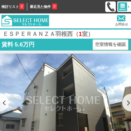
0
0
検討リスト
最近見た物件
お問合せ
ＥＳＰＥＲＡＮＺＡ羽根西（
1
室）
賃料
5.6万円
空室情報を確認