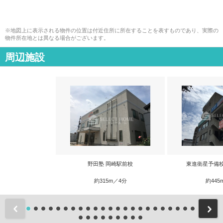
※地図上に表示される物件の位置は付近住所に所在することを表すものであり、実際の
物件所在地とは異なる場合がございます。
周辺施設
野田塾 岡崎駅前校
東進衛星予備
約315m／4分
約445
前