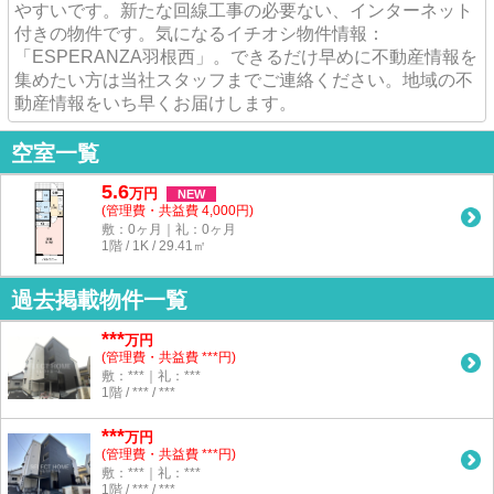
やすいです。新たな回線工事の必要ない、インターネット
付きの物件です。気になるイチオシ物件情報：
「ESPERANZA羽根西」。できるだけ早めに不動産情報を
集めたい方は当社スタッフまでご連絡ください。地域の不
動産情報をいち早くお届けします。
空室一覧
5.6
万
円
NEW
(管理費・共益費 4,000円)
敷：0ヶ月｜礼：0ヶ月
1階 / 1K / 29.41㎡
過去掲載物件一覧
***
万円
(管理費・共益費 ***円)
敷：***｜礼：***
1階 / *** / ***
***
万円
(管理費・共益費 ***円)
敷：***｜礼：***
1階 / *** / ***