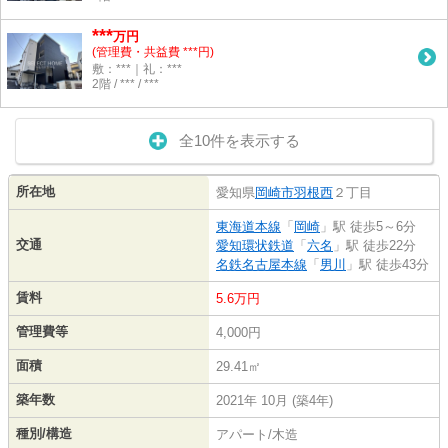
***
万円
(管理費・共益費 ***円)
敷：***｜礼：***
2階 / *** / ***
全10件を表示する
所在地
愛知県
岡崎市
羽根西
２丁目
東海道本線
「
岡崎
」駅 徒歩5～6分
交通
愛知環状鉄道
「
六名
」駅 徒歩22分
名鉄名古屋本線
「
男川
」駅 徒歩43分
賃料
5.6万円
管理費等
4,000円
面積
29.41㎡
築年数
2021年 10月 (築4年)
種別/構造
アパート/木造