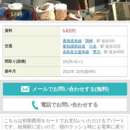
1 / 49
賃料
5.6万円
東海道本線
「
岡崎
」駅 徒歩5分
交通
愛知環状鉄道
「
六名
」駅 徒歩22分
名鉄名古屋本線
「
男川
」駅 徒歩43分
間取り(面積)
1K(29.41㎡)
築年月
2021年 10月(築4年)
メールでお問い合わせする(無料)
電話でお問い合わせする
こちらは初期費用をカードでお支払いいただけるアパート
です。始発駅に近いので、朝のラッシュ時にも電車に座り