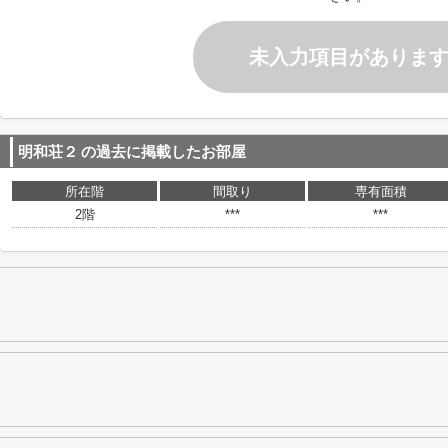
未入力項目がありま
明和荘２
の過去に掲載したお部屋
所在階
間取り
専有面積
2階
***
***