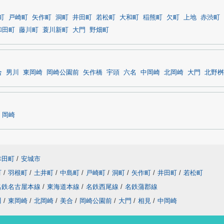
町
戸崎町
矢作町
洞町
井田町
若松町
大和町
稲熊町
欠町
上地
赤渋町
和田町
藤川町
蓑川新町
大門
野畑町
合
男川
東岡崎
岡崎公園前
矢作橋
宇頭
六名
中岡崎
北岡崎
大門
北野桝
岡崎
幸田町
/
安城市
町
/
羽根町
/
土井町
/
中島町
/
戸崎町
/
洞町
/
矢作町
/
井田町
/
若松町
名鉄名古屋本線
/
東海道本線
/
名鉄西尾線
/
名鉄蒲郡線
川
/
東岡崎
/
北岡崎
/
美合
/
岡崎公園前
/
大門
/
相見
/
中岡崎