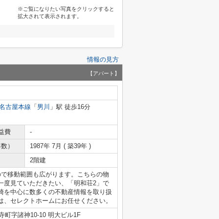
※ご覧になりたい写真をクリックすると
拡大されて表示されます。
情報の見方
【アパート】
名古屋本線
「
男川
」駅 徒歩16分
益費
-
年数）
1987年 7月 ( 築39年 )
2階建
ので移動範囲も広がります。こちらの物
一度見ていただきたい、「明和荘2」で
崎を中心に数多くの不動産情報を取り扱
は、セレクトホームにお任せください。
町字諸神10-10 明大ビル1F