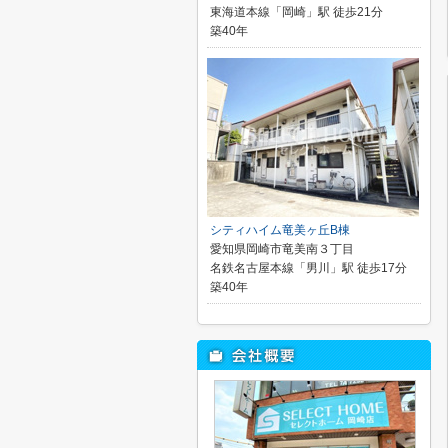
東海道本線「岡崎」駅 徒歩21分
築40年
シティハイム竜美ヶ丘B棟
愛知県岡崎市竜美南３丁目
名鉄名古屋本線「男川」駅 徒歩17分
築40年