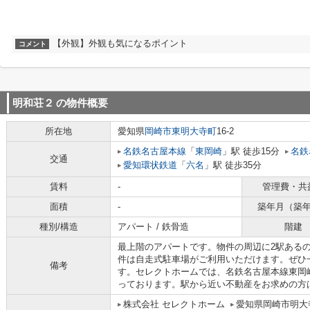
【外観】外観も気になるポイント
コメント
明和荘２
の物件概要
所在地
愛知県
岡崎市
東明大寺町
16-2
名鉄名古屋本線
「
東岡崎
」駅 徒歩15分
名鉄
交通
愛知環状鉄道
「
六名
」駅 徒歩35分
賃料
-
管理費・共
面積
-
築年月（築
種別/構造
アパート / 鉄骨造
階建
最上階のアパートです。物件の周辺に2駅ある
件は自走式駐車場がご利用いただけます。ぜひ
備考
す。セレクトホームでは、名鉄名古屋本線東岡
っております。駅から近い不動産をお求めの方
株式会社 セレクトホーム
愛知県岡崎市明大寺