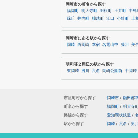
岡崎市の町名から探す
福岡町
明大寺町
羽根町
土井町
中島
緑丘
井内町
舳越町
江口
小針町
上
岡崎市にある駅から探す
岡崎
西岡崎
本宿
名電山中
藤川
美
明和荘２周辺の駅から探す
東岡崎
男川
六名
岡崎公園前
中岡崎
市区町村から探す
岡崎市
/
額田郡
町名から探す
福岡町
/
明大寺
路線から探す
愛知環状鉄道
/
駅から探す
岡崎
/
六名
/
男