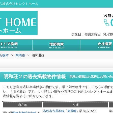
ら株式会社セレクトホーム
定休日：毎週木曜日（4月3
から探す
>
岡崎市
>
明和荘２
明和荘２
の過去掲載物件情報
現況の確認はお気軽にお問い合
こちらは自走式駐車場付きの物件です。最上階の物件です。こちらの物件
い、「明和荘2」です。より詳しい情報や内見のご予約はセレクトホーム
産情報を数多くご紹介しています。
所在地
交通
名鉄名古屋本線
「
東岡崎
」駅 徒歩15分
築