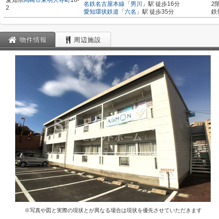
愛知県
岡崎市
東明大寺町
16-
名鉄名古屋本線
「
男川
」駅 徒歩16分
2
2
愛知環状鉄道
「
六名
」駅 徒歩35分
鉄
物件情報
周辺施設
※写真や図と実際の現状とが異なる場合は現状を優先させていただきます