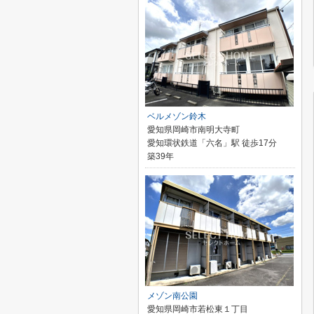
ベルメゾン鈴木
愛知県岡崎市南明大寺町
愛知環状鉄道「六名」駅 徒歩17分
築39年
メゾン南公園
愛知県岡崎市若松東１丁目