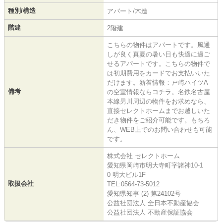
種別/構造
アパート/木造
階建
2階建
こちらの物件はアパートです。風通
しが良く真夏の暑い日も快適に過ご
せるアパートです。こちらの物件で
は初期費用をカードでお支払いいた
だけます。新着情報：戸崎ハイツA
備考
の空室情報ならコチラ。名鉄名古屋
本線男川周辺の物件をお求めなら、
直接セレクトホームまでお越しいた
だき物件をご紹介可能です。もちろ
ん、WEB上でのお問い合わせも可能
です。
株式会社 セレクトホーム
愛知県岡崎市明大寺町字諸神10-1
0 明大ビル1F
取扱会社
TEL:0564-73-5012
愛知県知事 (2) 第24102号
公益社団法人 全日本不動産協会
公益社団法人 不動産保証協会