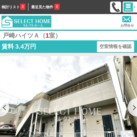
0
0
検討リスト
最近見た物件
お問合せ
戸崎ハイツＡ（
1
室）
賃料
3.4万円
空室情報を確認