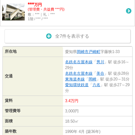
***
万円
(管理費・共益費 ***円)
敷：***｜礼：***
1階 / *** / ***
全7件を表示する
所在地
愛知県
岡崎市
戸崎町
字藤狭1-33
名鉄名古屋本線
「
男川
」駅 徒歩16～
29分
名鉄名古屋本線
「
美合
」駅 徒歩28分
交通
東海道本線
「
岡崎
」駅 徒歩20～31分
愛知環状鉄道
「
六名
」駅 徒歩27～29
分
賃料
3.4万円
管理費等
3,000円
面積
18.50㎡
築年数
1990年 4月 (築36年)