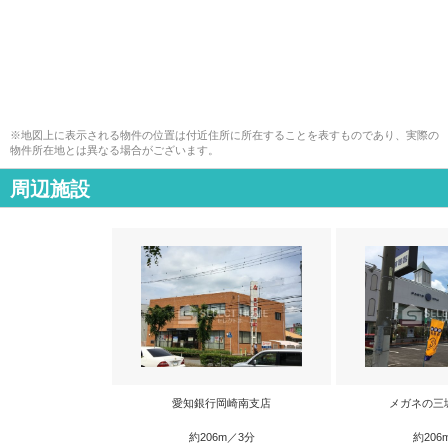
※地図上に表示される物件の位置は付近住所に所在することを表すものであり、実際の
物件所在地とは異なる場合がございます。
周辺施設
愛知銀行岡崎南支店
メガネの三
約206m／3分
約206