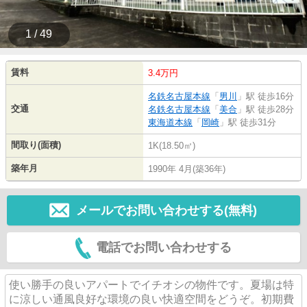
1 / 49
賃料
3.4万円
名鉄名古屋本線
「
男川
」駅 徒歩16分
交通
名鉄名古屋本線
「
美合
」駅 徒歩28分
東海道本線
「
岡崎
」駅 徒歩31分
間取り(面積)
1K(18.50㎡)
築年月
1990年 4月(築36年)
メールでお問い合わせする(無料)
電話でお問い合わせする
使い勝手の良いアパートでイチオシの物件です。夏場は特
に涼しい通風良好な環境の良い快適空間をどうぞ。初期費