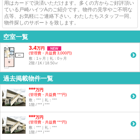
用はカードで決済いただけます。多くの方からご好評頂い
ている戸崎ハイツAのご紹介です。物件の見学やご不明な
点等、お気軽にご連絡下さい。わたしたちスタッフ一同、
物件探しのサポートを致します。
空室一覧
3.4
万
円
NEW
(管理費・共益費 3,000円)
敷：1ヶ月｜礼：0ヶ月
2階 / 1K / 18.50㎡
過去掲載物件一覧
***
万円
(管理費・共益費 ***円)
敷：***｜礼：***
1階 / *** / ***
***
万円
(管理費・共益費 ***円)
敷：***｜礼：***
1階 / *** / ***