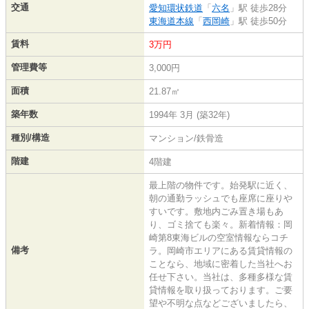
交通
愛知環状鉄道
「
六名
」駅 徒歩28分
東海道本線
「
西岡崎
」駅 徒歩50分
賃料
3万円
管理費等
3,000円
面積
21.87㎡
築年数
1994年 3月 (築32年)
種別/構造
マンション/鉄骨造
階建
4階建
最上階の物件です。始発駅に近く、
朝の通勤ラッシュでも座席に座りや
すいです。敷地内ごみ置き場もあ
り、ゴミ捨ても楽々。新着情報：岡
崎第8東海ビルの空室情報ならコチ
備考
ラ。岡崎市エリアにある賃貸情報の
ことなら、地域に密着した当社へお
任せ下さい。当社は、多種多様な賃
貸情報を取り扱っております。ご要
望や不明な点などございましたら、