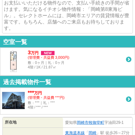
お支払いいただける物件なので、支払い手続きの手間が省
けます。気になるイチオシ物件情報：「岡崎第8東海ビ
ル」。セレクトホームには、岡崎市エリアの賃貸情報が豊
富です。もちろん、店舗へのご来店もお待ちしておりま
す。
空室一覧
3
万
円
NEW
(管理費・共益費 3,000円)
敷：0ヶ月｜礼：0ヶ月
4階 / 1K / 21.87㎡
過去掲載物件一覧
***
万円
(管理費・共益費 ***円)
敷：***｜礼：***
4階 / *** / ***
所在地
愛知県
岡崎市
牧御堂町
字油田29-1
東海道本線
「
岡崎
」駅 徒歩26～27分