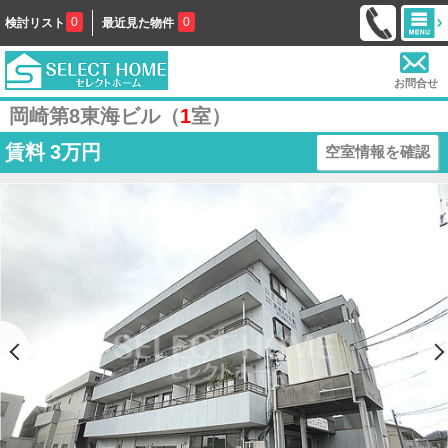
0
0
検討リスト
最近見た物件
お問合せ
岡崎第8東海ビル（
1
室）
賃料
3万円
空室情報を確認