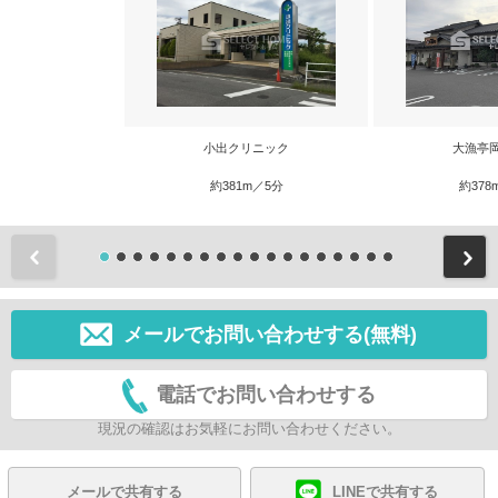
小出クリニック
大漁亭
約381m／5分
約378
前
メールでお問い合わせする(無料)
電話でお問い合わせする
現況の確認はお気軽にお問い合わせください。
メールで共有する
LINEで共有する