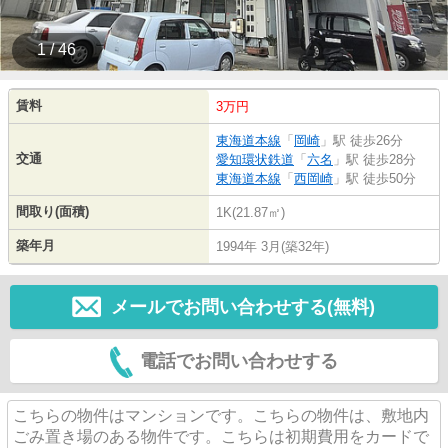
1 / 46
賃料
3万円
東海道本線
「
岡崎
」駅 徒歩26分
交通
愛知環状鉄道
「
六名
」駅 徒歩28分
東海道本線
「
西岡崎
」駅 徒歩50分
間取り(面積)
1K(21.87㎡)
築年月
1994年 3月(築32年)
メールでお問い合わせする(無料)
電話でお問い合わせする
こちらの物件はマンションです。こちらの物件は、敷地内
ごみ置き場のある物件です。こちらは初期費用をカードで