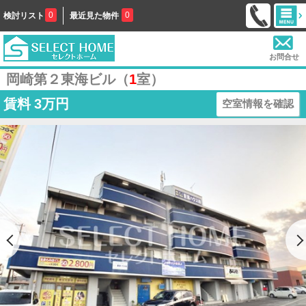
0
0
検討リスト
最近見た物件
お問合せ
岡崎第２東海ビル（
1
室）
賃料
3万円
空室情報を確認