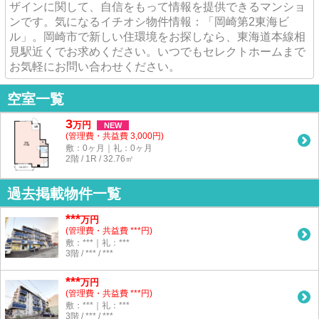
ザインに関して、自信をもって情報を提供できるマンショ
ンです。気になるイチオシ物件情報：「岡崎第2東海ビ
ル」。岡崎市で新しい住環境をお探しなら、東海道本線相
見駅近くでお求めください。いつでもセレクトホームまで
お気軽にお問い合わせください。
空室一覧
3
万
円
NEW
(管理費・共益費 3,000円)
敷：0ヶ月｜礼：0ヶ月
2階 / 1R / 32.76㎡
過去掲載物件一覧
***
万円
(管理費・共益費 ***円)
敷：***｜礼：***
3階 / *** / ***
***
万円
(管理費・共益費 ***円)
敷：***｜礼：***
3階 / *** / ***