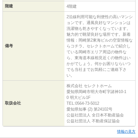
階建
4階建
2沿線利用可能な利便性の高いマンシ
ョンです。通風良好なマンションは
洗濯物も乾きやすくなっています。
魅力的で眺望良好な場所です。新着
情報：岡崎第2東海ビルの空室情報な
備考
らコチラ。セレクトホームで紹介し
ている岡崎市エリア周辺の物件な
ら、東海道本線相見近くの物件はい
かがでしょう。何かお困りならいつ
でも当社までお気軽にご連絡下さ
い。
株式会社 セレクトホーム
愛知県岡崎市明大寺町字諸神10-1
0 明大ビル1F
取扱会社
TEL:0564-73-5012
愛知県知事 (2) 第24102号
公益社団法人 全日本不動産協会
公益社団法人 不動産保証協会
情報の見方