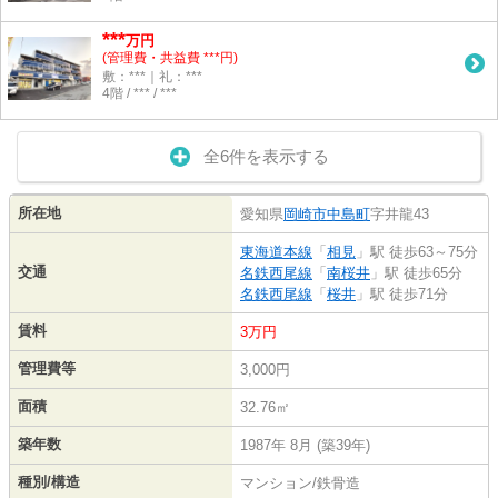
***
万円
(管理費・共益費 ***円)
敷：***｜礼：***
4階 / *** / ***
全6件を表示する
所在地
愛知県
岡崎市
中島町
字井龍43
東海道本線
「
相見
」駅 徒歩63～75分
交通
名鉄西尾線
「
南桜井
」駅 徒歩65分
名鉄西尾線
「
桜井
」駅 徒歩71分
賃料
3万円
管理費等
3,000円
面積
32.76㎡
築年数
1987年 8月 (築39年)
種別/構造
マンション/鉄骨造