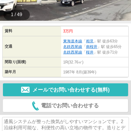
1 / 49
賃料
3万円
東海道本線
「
相見
」駅 徒歩63分
交通
名鉄西尾線
「
南桜井
」駅 徒歩65分
名鉄西尾線
「
桜井
」駅 徒歩71分
間取り(面積)
1R(32.76㎡)
築年月
1987年 8月(築39年)
メールでお問い合わせする(無料)
電話でお問い合わせする
通風システムが整った換気がしやすいマンションです。2
沿線利用可能な、利便性の高い立地の物件です。造りとデ