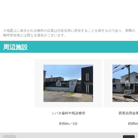
※地図上に表示される物件の位置は付近住所に所在することを表すものであり、実際の
物件所在地とは異なる場合がございます。
周辺施設
シバタ歯科中島診療所
西尾信用金
約50m／1分
約85