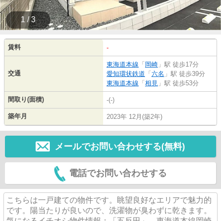
1 / 3
賃料
-
東海道本線
「
岡崎
」駅 徒歩17分
交通
愛知環状鉄道
「
六名
」駅 徒歩39分
東海道本線
「
相見
」駅 徒歩53分
間取り(面積)
-(-)
築年月
2023年 12月(築2年)
メールでお問い合わせする(無料)
電話でお問い合わせする
こちらは一戸建ての物件です。眺望良好なエリアで魅力的
です。陽当たりが良いので、洗濯物が臭わずに乾きます。
気になるイチオシ物件情報：「五反田」。東海道本線岡崎