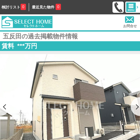
0
0
検討リスト
最近見た物件
お問合せ
五反田の過去掲載物件情報
賃料
***
万円