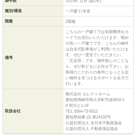
築年数
2023年 12月 (築2年)
種別/構造
一戸建て/木造
階建
2階建
こちらの一戸建てでは初期費用をカ
ードでお支払いいただけます。眺め
の良い一戸建てです。こちらの物件
は自走式駐車場がご利用いただけま
す。ぜひ一度見ていただきたい、
備考
「五反田」です。物件探しのことな
ら、ぜひ私どもにお任せ下さい。お
客様のこだわりの条件にもっとも近
い物件を見つけるサポートを全力で
行います。
株式会社 セレクトホーム
愛知県岡崎市明大寺町字諸神10-1
0 明大ビル1F
取扱会社
TEL:0564-73-5012
愛知県知事 (2) 第24102号
公益社団法人 全日本不動産協会
公益社団法人 不動産保証協会