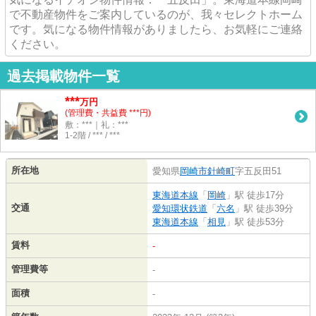
で不動産物件をご案内しているのが、我々セレクトホーム
です。気になる物件情報がありましたら、お気軽にご連絡
ください。
過去掲載物件一覧
***
万円
(管理費・共益費 ***円)
敷：***｜礼：***
1-2階 / *** / ***
所在地
愛知県
岡崎市
針崎町
字五反田51
東海道本線
「
岡崎
」駅 徒歩17分
交通
愛知環状鉄道
「
六名
」駅 徒歩39分
東海道本線
「
相見
」駅 徒歩53分
賃料
-
管理費等
-
面積
-