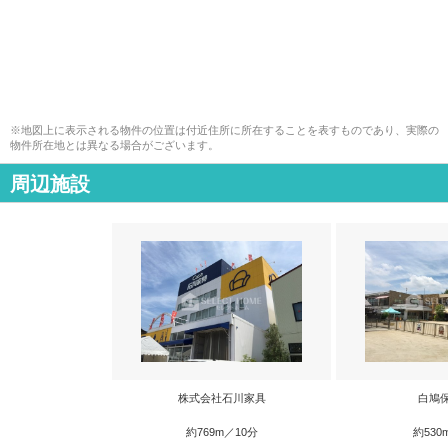
※地図上に表示される物件の位置は付近住所に所在することを表すものであり、実際の
物件所在地とは異なる場合がございます。
周辺施設
株式会社石川家具
白鳩
約769m／10分
約530