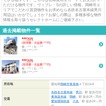
ただける物件です。ヴィブレ・Sの詳しい情報。岡崎市エ
リアでこだわり賃貸物件をお求めなら名鉄名古屋本線男川
周辺はいかがでしょうか？お探しの際は、多種多様な物件
情報を取り扱うセレクトホームにご連絡下さい。
過去掲載物件一覧
***
万円
(管理費・共益費 ***円)
敷：***｜礼：***
2階 / *** / ***
***
万円
(管理費・共益費 ***円)
敷：***｜礼：***
2階 / *** / ***
所在地
愛知県
岡崎市
竜美南
４丁目14-8
名鉄名古屋本線
「
男川
」駅 徒歩22分
東海道本線
「
岡崎
」駅 徒歩24～25分
交通
愛知環状鉄道
「
六名
」駅 徒歩24～25
分