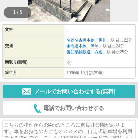
1 / 5
賃料
-
名鉄名古屋本線
「
男川
」駅 徒歩22分
交通
東海道本線
「
岡崎
」駅 徒歩24分
愛知環状鉄道
「
六名
」駅 徒歩25分
間取り(面積)
-(-)
築年月
1996年 10月(築29年)
メールでお問い合わせする(無料)
電話でお問い合わせする
こちらの物件から334mのところに奈良井公園がありま
す。車をお持ちの方にもオススメの、自走式駐車場を利用
できる物件です。こちらは初期費用をカードでお支払いい