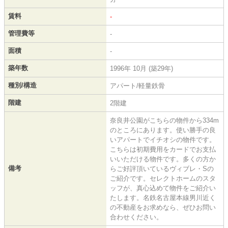
賃料
-
管理費等
-
面積
-
築年数
1996年 10月 (築29年)
種別/構造
アパート/軽量鉄骨
階建
2階建
奈良井公園がこちらの物件から334m
のところにあります。使い勝手の良
いアパートでイチオシの物件です。
こちらは初期費用をカードでお支払
いいただける物件です。多くの方か
備考
らご好評頂いているヴィブレ・Sの
ご紹介です。セレクトホームのスタ
ッフが、真心込めて物件をご紹介い
たします。名鉄名古屋本線男川近く
の不動産をお求めなら、ぜひお問い
合わせください。