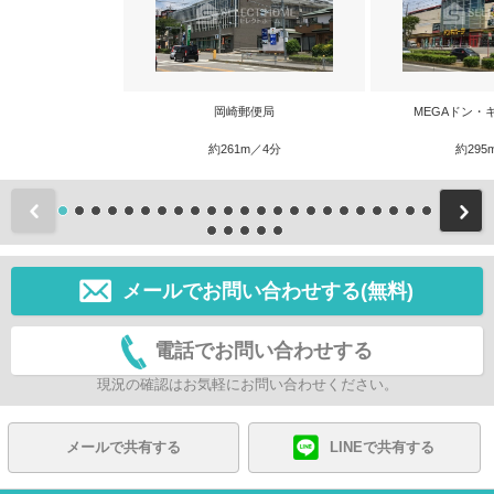
岡崎郵便局
MEGAドン・
約261m／4分
約295
前
メールでお問い合わせする(無料)
電話でお問い合わせする
現況の確認はお気軽にお問い合わせください。
メールで共有する
LINEで共有する