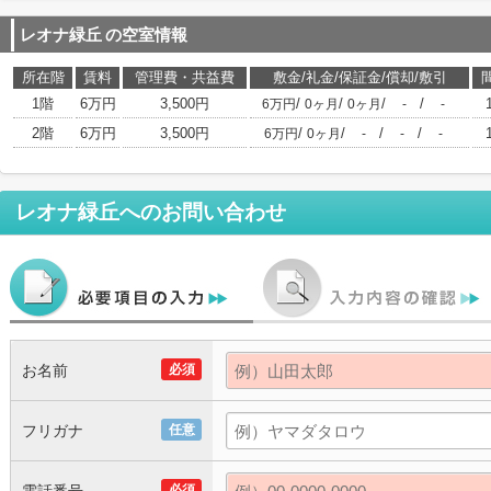
レオナ緑丘
の空室情報
所在階
賃料
管理費・共益費
敷金/礼金/保証金/償却/敷引
1階
6万円
3,500円
/
/
/
/
6万円
0ヶ月
0ヶ月
-
-
2階
6万円
3,500円
/
/
/
/
6万円
0ヶ月
-
-
-
レオナ緑丘
へのお問い合わせ
お名前
必須
フリガナ
任意
必須