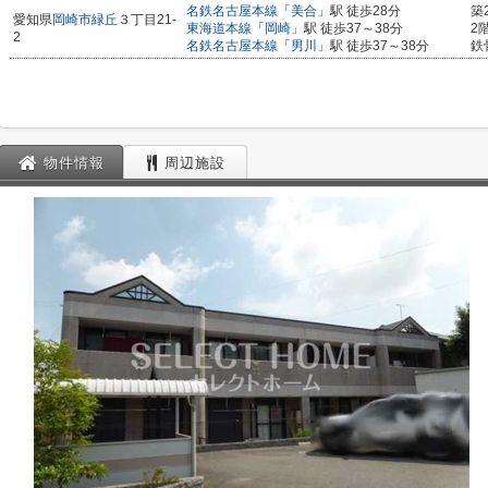
名鉄名古屋本線
「
美合
」駅 徒歩28分
築
愛知県
岡崎市
緑丘
３丁目21-
東海道本線
「
岡崎
」駅 徒歩37～38分
2
2
名鉄名古屋本線
「
男川
」駅 徒歩37～38分
鉄
物件情報
周辺施設