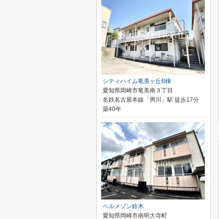
シティハイム竜美ヶ丘B棟
愛知県岡崎市竜美南３丁目
名鉄名古屋本線「男川」駅 徒歩17分
築40年
ベルメゾン鈴木
愛知県岡崎市南明大寺町