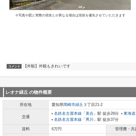
※写真や図と実際の現状とが異なる場合は現状を優先させていただきます
【外観】外観もきれいです
コメント
レオナ緑丘
の物件概要
所在地
愛知県
岡崎市
緑丘
３丁目21-2
名鉄名古屋本線
「
美合
」駅 徒歩28分
東海道
交通
名鉄名古屋本線
「
男川
」駅 徒歩37分
賃料
6万円
管理費・共