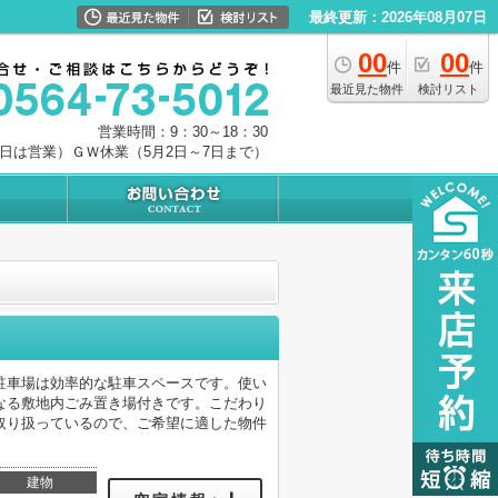
最終更新：2026年08月07日
00
00
件
件
最近見た物件
検討リスト
営業時間：9：30～18：30
0日は営業）ＧＷ休業（5月2日～7日まで）
駐車場は効率的な駐車スペースです。使い
なる敷地内ごみ置き場付きです。こだわり
取り扱っているので、ご希望に適した物件
。
建物