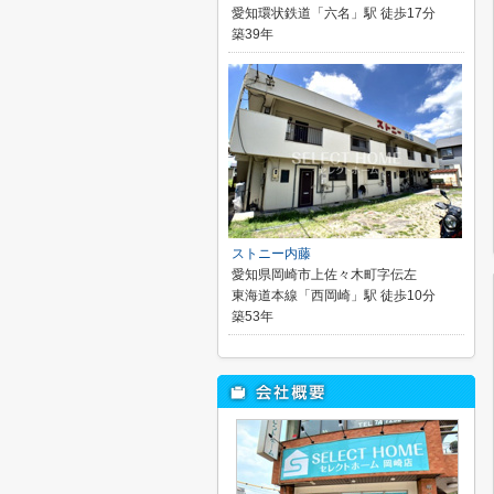
愛知環状鉄道「六名」駅 徒歩17分
築39年
ストニー内藤
愛知県岡崎市上佐々木町字伝左
東海道本線「西岡崎」駅 徒歩10分
築53年