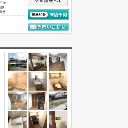
空室情報へ
21年
階建
骨造