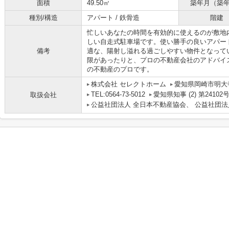
面積
49.50㎡
築年月（築
種別/構造
アパート / 鉄骨造
階建
忙しいあなたの時間を有効的に使えるのが敷地
しい自走式駐車場です。使い勝手の良いアパー
備考
適な、陽射し溢れる過ごしやすい物件となって
限があったりと、プロの不動産会社のアドバイ
の不動産のプロです。
株式会社 セレクトホーム
愛知県岡崎市明大寺
TEL:0564-73-5012
愛知県知事 (2) 第24102
取扱会社
公益社団法人 全日本不動産協会、 公益社団法