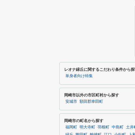
レオナ緑丘に関するこだわり条件から探
単身者向け特集
岡崎市以外の市区町村から探す
安城市
額田郡幸田町
岡崎市の町名から探す
福岡町
明大寺町
羽根町
中島町
土井
緑丘
鴨田町
舳越町
江口
小針町
上