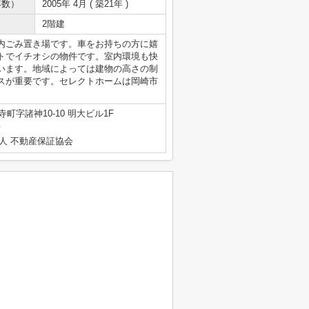
年数）
2005年 4月 ( 築21年 )
2階建
内ごみ置き場です。車をお持ちの方に嬉
トでイチオシの物件です。室内環境も快
います。地域によっては建物の高さの制
スが重要です。セレクトホームは岡崎市
町字諸神10-10 明大ビル1F
号
人 不動産保証協会