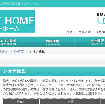
なら株式会社セレクトホーム
定休日：毎週木曜日（4月3
から探す
>
岡崎市
>
レオナ緑丘
レオナ緑丘
陽当りの良い明るい環境で、気分も晴れる過ごしやすい物件です。自走式
勝手のよい間取りがポイントのアパートです。近隣住民にとっても快適に
の賃貸物件をお探しの方は、ぜひ当社にお任せ下さい。豊富な賃貸物件を
のご紹介ができます。不明な点がございましたら、お気軽にご連絡下さい
所在地
交通