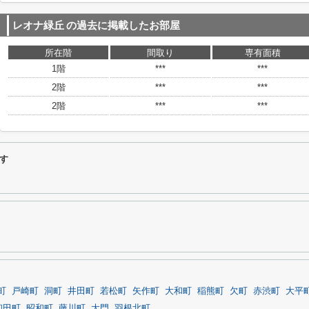
レオナ緑丘
の過去に掲載したお部屋
所在階
間取り
専有面積
1階
***
***
2階
***
***
2階
***
***
す
町
戸崎町
洞町
井田町
若松町
矢作町
大和町
稲熊町
欠町
赤渋町
大平
和田町
昭和町
藤川町
大門
羽根北町