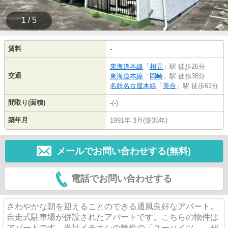
1 / 5
賃料
-
東海道本線
「
相見
」駅 徒歩26分
交通
東海道本線
「
岡崎
」駅 徒歩38分
名鉄名古屋本線
「
美合
」駅 徒歩61分
間取り(面積)
-(-)
築年月
1991年 3月(築35年)
メールでお問い合わせする(無料)
電話でお問い合わせする
さわやかな朝を迎えることのできる通風良好なアパート。
自走式駐車場が併設されたアパートです。こちらの物件は
アパートです。当社イチオシの物件の「ユーハイツ」。ぜ