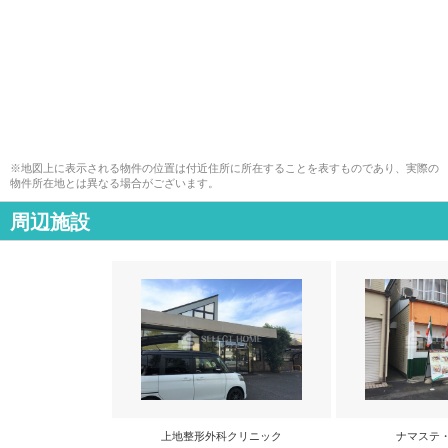
※地図上に表示される物件の位置は付近住所に所在することを表すものであり、実際の
物件所在地とは異なる場合がございます。
周辺施設
上地整形外科クリニック
ナマステ