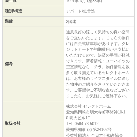
築年数
1991年 3月 (築35年)
種別/構造
アパート/鉄骨造
階建
2階建
通風良好の涼しく気持ちの良い空間
をご提供いたします。こちらの物件
には自走式駐車場があります。クレ
ジットカードで初期費用がお支払い
いただけるので、決済の手間が軽減
できます。新着情報：ユーハイツの
備考
空室情報ならコチラ。物件情報を数
多く取り揃えているセレクトホーム
は、お客様のライフスタイルに適し
た物件のご紹介をさせていただきま
す。ご要望やご不明な点などござい
ましたら、お気軽にご連絡下さい。
株式会社 セレクトホーム
愛知県岡崎市明大寺町字諸神10-1
0 明大ビル1F
取扱会社
TEL:0564-73-5012
愛知県知事 (2) 第24102号
公益社団法人 全日本不動産協会