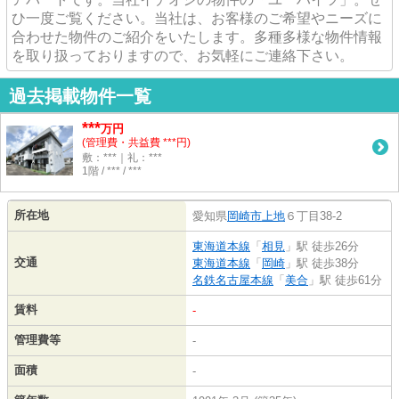
ひ一度ご覧ください。当社は、お客様のご希望やニーズに
合わせた物件のご紹介をいたします。多種多様な物件情報
を取り扱っておりますので、お気軽にご連絡下さい。
過去掲載物件一覧
***
万円
(管理費・共益費 ***円)
敷：***｜礼：***
1階 / *** / ***
所在地
愛知県
岡崎市
上地
６丁目38-2
東海道本線
「
相見
」駅 徒歩26分
交通
東海道本線
「
岡崎
」駅 徒歩38分
名鉄名古屋本線
「
美合
」駅 徒歩61分
賃料
-
管理費等
-
面積
-