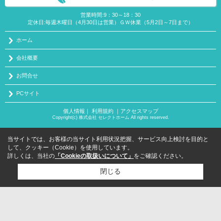
営業時間:9：30～18：30
定休日:毎週木曜日（4月30日は営業）ＧＷ休業（5月2日～7日まで）
ホーム
会社概要
お問合せ
PCサイト
個人情報
｜
利用規約
｜
アクセスマップ
Copyright(c) 株式会社 セレクトホーム All rights reserved.
当サイトでは、お客様の当サイト利用状況把握、サービス向上検討を目的と
して、クッキー（Cookie）を使用しています。
詳しくは、当社の
「Cookieの取扱いについて」
をご確認ください。
閉じる