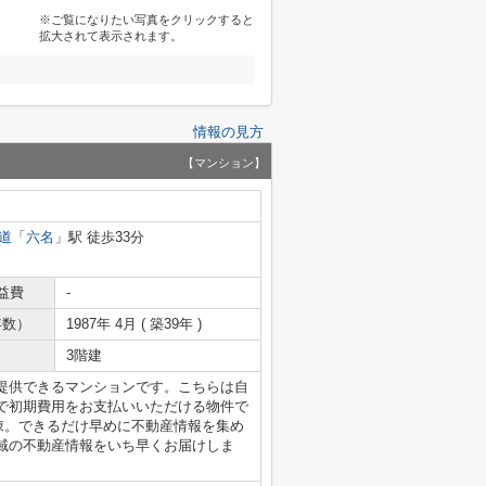
※ご覧になりたい写真をクリックすると
拡大されて表示されます。
情報の見方
【マンション】
道
「
六名
」駅 徒歩33分
益費
-
年数）
1987年 4月 ( 築39年 )
3階建
提供できるマンションです。こちらは自
で初期費用をお支払いいただける物件で
棟。できるだけ早めに不動産情報を集め
域の不動産情報をいち早くお届けしま