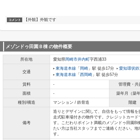
【外観】外観です
コメント
メゾンドゥ田園Ｂ棟
の物件概要
所在地
愛知県
岡崎市
井内町
字西浦33
東海道本線
「
岡崎
」駅 徒歩17分
愛知環状鉄
交通
東海道本線
「
西岡崎
」駅 徒歩57分
賃料
-
管理費・共
面積
-
築年月（築
種別/構造
マンション / 鉄骨造
階建
造りとデザインに関して、自信をもって情報を
走式駐車場付きの物件です。クレジットカード
備考
す。こだわりポイント満載のメゾンドゥ田園B
たい方は当社スタッフまでご連絡ください。地
す。