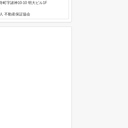
町字諸神10-10 明大ビル1F
号
人 不動産保証協会