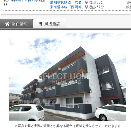
愛知県
岡崎市
井内町
字西浦
愛知環状鉄道
「
六名
」駅 徒歩33分
3
33
東海道本線
「
西岡崎
」駅 徒歩57分
鉄
物件情報
周辺施設
※写真や図と実際の現状とが異なる場合は現状を優先させていただきます