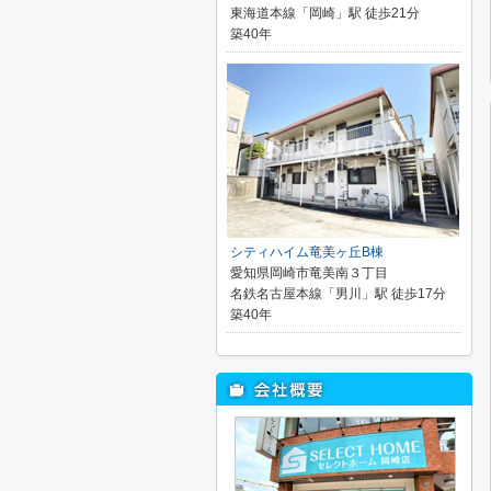
東海道本線「岡崎」駅 徒歩21分
築40年
シティハイム竜美ヶ丘B棟
愛知県岡崎市竜美南３丁目
名鉄名古屋本線「男川」駅 徒歩17分
築40年