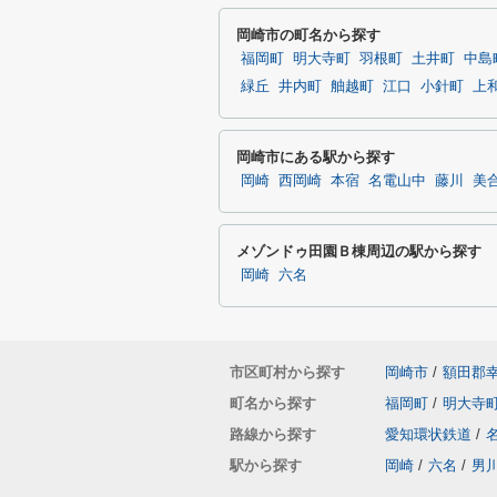
岡崎市の町名から探す
福岡町
明大寺町
羽根町
土井町
中島
緑丘
井内町
舳越町
江口
小針町
上
岡崎市にある駅から探す
岡崎
西岡崎
本宿
名電山中
藤川
美
メゾンドゥ田園Ｂ棟周辺の駅から探す
岡崎
六名
市区町村から探す
岡崎市
/
額田郡
町名から探す
福岡町
/
明大寺
路線から探す
愛知環状鉄道
/
駅から探す
岡崎
/
六名
/
男