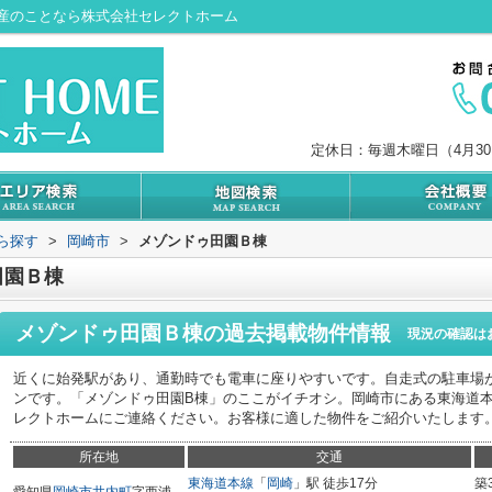
産のことなら株式会社セレクトホーム
定休日：毎週木曜日（4月3
から探す
>
岡崎市
>
メゾンドゥ田園Ｂ棟
田園Ｂ棟
メゾンドゥ田園Ｂ棟
の過去掲載物件情報
現況の確認は
近くに始発駅があり、通勤時でも電車に座りやすいです。自走式の駐車場
ンです。「メゾンドゥ田園B棟」のここがイチオシ。岡崎市にある東海道
レクトホームにご連絡ください。お客様に適した物件をご紹介いたします
所在地
交通
東海道本線
「
岡崎
」駅 徒歩17分
築