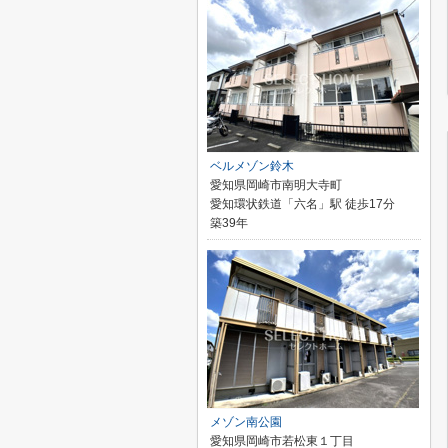
ベルメゾン鈴木
愛知県岡崎市南明大寺町
愛知環状鉄道「六名」駅 徒歩17分
築39年
メゾン南公園
愛知県岡崎市若松東１丁目