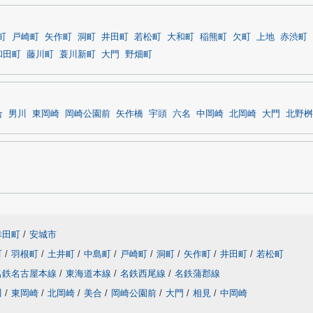
町
戸崎町
矢作町
洞町
井田町
若松町
大和町
稲熊町
欠町
上地
赤渋町
和田町
藤川町
蓑川新町
大門
野畑町
合
男川
東岡崎
岡崎公園前
矢作橋
宇頭
六名
中岡崎
北岡崎
大門
北野桝
幸田町
/
安城市
町
/
羽根町
/
土井町
/
中島町
/
戸崎町
/
洞町
/
矢作町
/
井田町
/
若松町
名鉄名古屋本線
/
東海道本線
/
名鉄西尾線
/
名鉄蒲郡線
川
/
東岡崎
/
北岡崎
/
美合
/
岡崎公園前
/
大門
/
相見
/
中岡崎