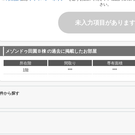
さい。
未入力項目がありま
メゾンドゥ田園Ｂ棟
の過去に掲載したお部屋
所在階
間取り
専有面積
1階
***
***
件から探す