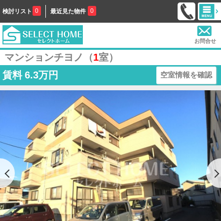
0
0
検討リスト
最近見た物件
お問合せ
マンションチヨノ（
1
室）
賃料
6.3万円
空室情報を確認