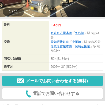
1 / 11
賃料
6.3万円
名鉄名古屋本線
「
矢作橋
」駅 徒歩3
分
交通
愛知環状鉄道
「
中岡崎
」駅 徒歩22分
名鉄名古屋本線
「
岡崎公園前
」駅 徒
歩23分
間取り(面積)
3DK(51.84㎡)
築年月
2002年 3月(築24年)
メールでお問い合わせする(無料)
電話でお問い合わせする