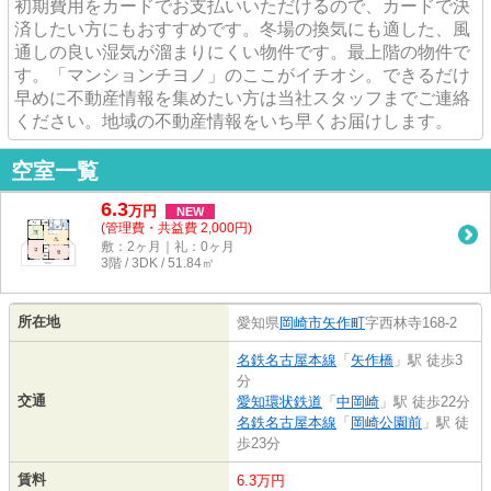
初期費用をカードでお支払いいただけるので、カードで決
済したい方にもおすすめです。冬場の換気にも適した、風
通しの良い湿気が溜まりにくい物件です。最上階の物件で
す。「マンションチヨノ」のここがイチオシ。できるだけ
早めに不動産情報を集めたい方は当社スタッフまでご連絡
ください。地域の不動産情報をいち早くお届けします。
空室一覧
6.3
万
円
NEW
(管理費・共益費 2,000円)
敷：2ヶ月｜礼：0ヶ月
3階 / 3DK / 51.84㎡
所在地
愛知県
岡崎市
矢作町
字西林寺168-2
名鉄名古屋本線
「
矢作橋
」駅 徒歩3
分
交通
愛知環状鉄道
「
中岡崎
」駅 徒歩22分
名鉄名古屋本線
「
岡崎公園前
」駅 徒
歩23分
賃料
6.3万円