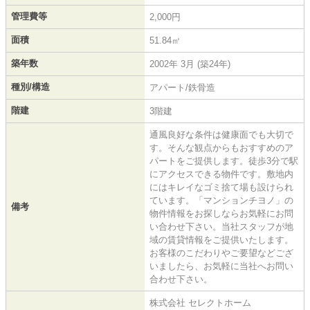
管理費等
2,000円
面積
51.84㎡
築年数
2002年 3月 (築24年)
種別/構造
アパート/鉄骨造
階建
3階建
通風良好な条件は健康面でも大切で
す。そんな観点からもおすすめのア
パートをご提供します。徒歩3分で駅
にアクセスできる物件です。敷地内
にはキレイなゴミ捨て場も設けられ
ています。「マンションチヨノ」の
備考
物件情報をお探しならお気軽にお問
い合わせ下さい。当社スタッフが地
域の賃貸情報をご提供いたします。
お客様のこだわりやご要望などござ
いましたら、お気軽に当社へお問い
合わせ下さい。
株式会社 セレクトホーム