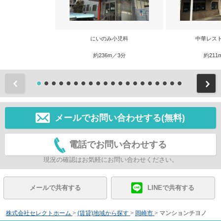
にいのみ小児科
中華レス
約236m／3分
約211
前
メールでお問い合わせする(無料)
電話でお問い合わせする
現況の確認はお気軽にお問い合わせください。
メールで共有する
LINEで共有する
株式会社セレクトホーム
>
(賃貸)地域から探す
>
岡崎市
>
マンションチヨノ