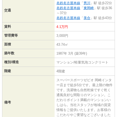
名鉄名古屋本線
「
男川
」駅 徒歩22分
名鉄名古屋本線
「
東岡崎
」駅 徒歩36
交通
～37分
名鉄名古屋本線
「
美合
」駅 徒歩43分
賃料
4.1万円
管理費等
3,000円
面積
43.74㎡
築年数
1987年 3月 (築39年)
種別/構造
マンション/軽量気泡コンクリート
階建
4階建
スーパースポーツゼビオ 岡崎インタ
ー店まで徒歩5分です。最上階の物件
です。洗濯物も自然乾燥ですぐ乾く
通風良好な間取りのマンション。こ
だわりポイント満載のマンションい
備考
しはら。当社スタッフが地域の賃貸
情報をご提供いたします。お客様の
こだわりやご要望などございました