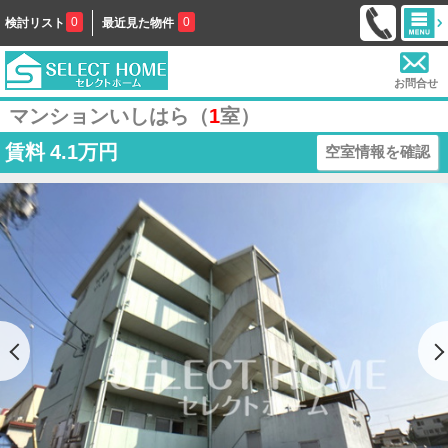
0
0
検討リスト
最近見た物件
お問合せ
マンションいしはら（
1
室）
賃料
4.1万円
空室情報を確認