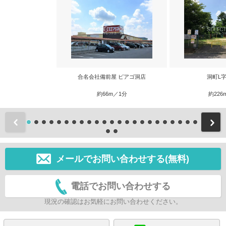
合名会社備前屋 ピアゴ洞店
洞町L
約66m／1分
約226
前
メールでお問い合わせする(無料)
電話でお問い合わせする
現況の確認はお気軽にお問い合わせください。