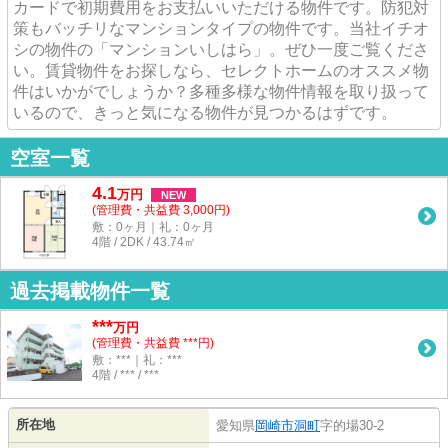
カードで初期費用をお支払いいただける物件です。防犯対
策もバッチリなマンションタイプの物件です。当社イチオ
シの物件の「マンションいしはら」。ぜひ一度ご覧くださ
い。賃貸物件をお探しなら、セレクトホームのオススメ物
件はいかがでしょうか？多種多様な物件情報を取り扱って
いるので、きっと気になる物件が見つかるはずです。
空室一覧
4.1
万
円
NEW
(管理費・共益費 3,000円)
敷：0ヶ月｜礼：0ヶ月
4階 / 2DK / 43.74㎡
過去掲載物件一覧
***
万円
(管理費・共益費 ***円)
敷：***｜礼：***
4階 / *** / ***
所在地
愛知県
岡崎市
洞町
字的場30-2