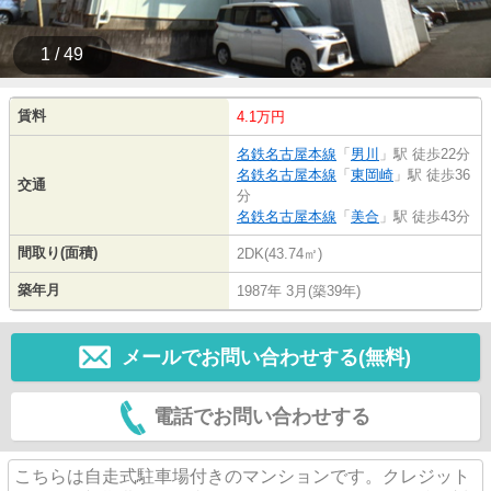
1 / 49
賃料
4.1万円
名鉄名古屋本線
「
男川
」駅 徒歩22分
名鉄名古屋本線
「
東岡崎
」駅 徒歩36
交通
分
名鉄名古屋本線
「
美合
」駅 徒歩43分
間取り(面積)
2DK(43.74㎡)
築年月
1987年 3月(築39年)
メールでお問い合わせする(無料)
電話でお問い合わせする
こちらは自走式駐車場付きのマンションです。クレジット