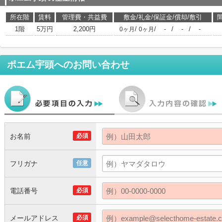
所在階
賃料
管理費・共益費
敷金/礼金/保証金/償却/敷引
1階
5万円
2,200円
/
/
/
/
0ヶ月
0ヶ月
-
-
-
ポエム宇頭
へのお問い合わせ
お名前
必須
フリガナ
任意
電話番号
必須
メールアドレス
必須