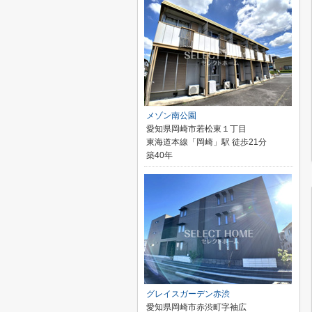
メゾン南公園
愛知県岡崎市若松東１丁目
東海道本線「岡崎」駅 徒歩21分
築40年
グレイスガーデン赤渋
愛知県岡崎市赤渋町字袖広