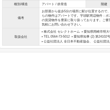
種別/構造
アパート / 鉄骨造
階建
お部屋から徒歩5分の場所に駅が位置するので
らの物件はアパートです。宇頭駅周辺物件：ポ
備考
の賃貸物件を豊富に取り扱っております。ご要
気軽にお問い合わせ下さい。
株式会社 セレクトホーム
愛知県岡崎市明大寺
TEL:0564-73-5012
愛知県知事 (2) 第24102
取扱会社
公益社団法人 全日本不動産協会、 公益社団法