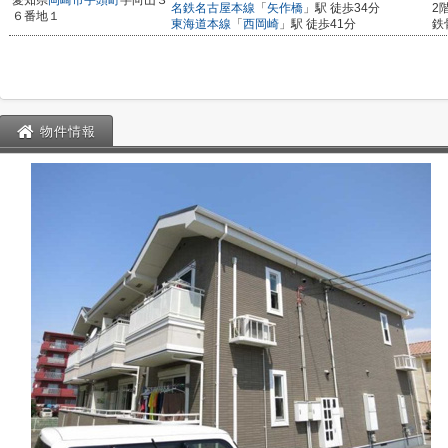
愛知県
岡崎市
宇頭町
字向山３
名鉄名古屋本線
「
矢作橋
」駅 徒歩34分
2
６番地１
東海道本線
「
西岡崎
」駅 徒歩41分
鉄
物件情報