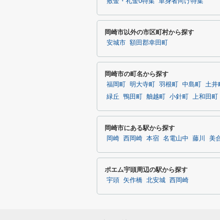
敷金・礼金0特集
単身者向け特集
岡崎市以外の市区町村から探す
安城市
額田郡幸田町
岡崎市の町名から探す
福岡町
明大寺町
羽根町
中島町
土井
緑丘
鴨田町
舳越町
小針町
上和田町
岡崎市にある駅から探す
岡崎
西岡崎
本宿
名電山中
藤川
美
ポエム宇頭周辺の駅から探す
宇頭
矢作橋
北安城
西岡崎