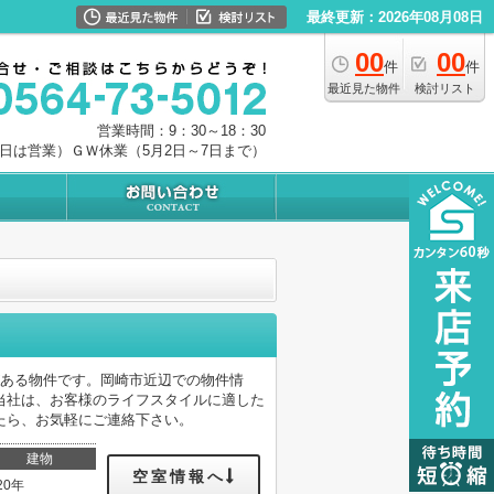
最終更新：2026年08月08日
00
00
件
件
最近見た物件
検討リスト
営業時間：9：30～18：30
0日は営業）ＧＷ休業（5月2日～7日まで）
がある物件です。岡崎市近辺での物件情
当社は、お客様のライフスタイルに適した
たら、お気軽にご連絡下さい。
建物
空室情報へ
20年