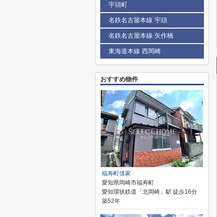
宇頭町
名鉄名古屋本線 宇頭
名鉄名古屋本線 矢作橋
東海道本線 西岡崎
おすすめ物件
福寿町借家
愛知県岡崎市福寿町
愛知環状鉄道「北岡崎」駅 徒歩16分
築52年