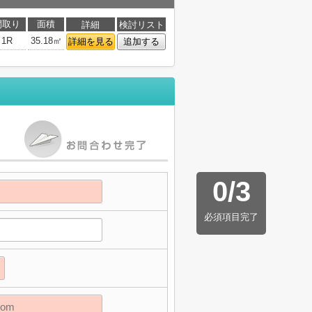
間取り
面積
詳細
検討リスト
1R
35.18㎡
詳細を見る
追加する
0
/
3
必須項目完了