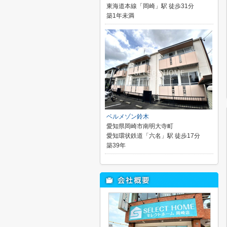
東海道本線「岡崎」駅 徒歩31分
築1年未満
ベルメゾン鈴木
愛知県岡崎市南明大寺町
愛知環状鉄道「六名」駅 徒歩17分
築39年