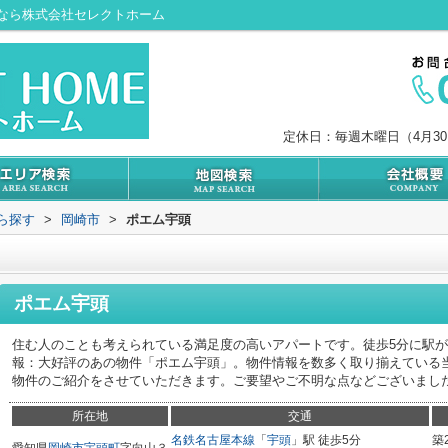
なら株式会社セレクトホーム
定休日：毎週木曜日（4月3
から探す
>
岡崎市
>
ポエム宇頭
ポエム宇頭
住む人のことも考えられている満足度の高いアパートです。徒歩5分に駅
報：大好評のあの物件「ポエム宇頭」。物件情報を数多く取り揃えている
物件のご紹介をさせていただきます。ご要望やご不明な点などございまし
所在地
交通
名鉄名古屋本線
「
宇頭
」駅 徒歩5分
築