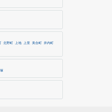
町
北野町
上地
上里
美合町
井内町
塚