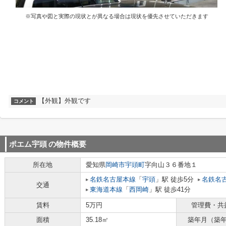
※写真や図と実際の現状とが異なる場合は現状を優先させていただきます
【外観】外観です
コメント
ポエム宇頭
の物件概要
所在地
愛知県
岡崎市
宇頭町
字向山３６番地１
名鉄名古屋本線
「
宇頭
」駅 徒歩5分
名鉄名
交通
東海道本線
「
西岡崎
」駅 徒歩41分
賃料
5万円
管理費・共
面積
35.18㎡
築年月（築