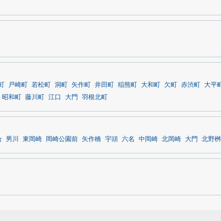
町
戸崎町
若松町
洞町
矢作町
井田町
稲熊町
大和町
欠町
赤渋町
大平
昭和町
藤川町
江口
大門
羽根北町
合
男川
東岡崎
岡崎公園前
矢作橋
宇頭
六名
中岡崎
北岡崎
大門
北野桝