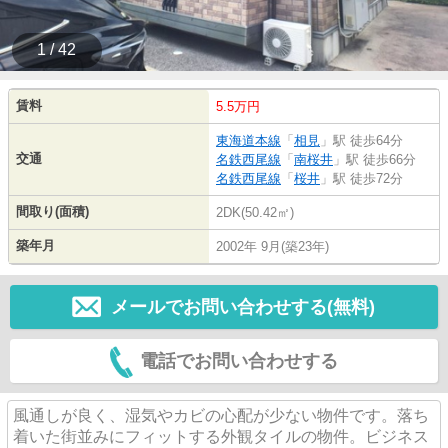
1 / 42
賃料
5.5万円
東海道本線
「
相見
」駅 徒歩64分
交通
名鉄西尾線
「
南桜井
」駅 徒歩66分
名鉄西尾線
「
桜井
」駅 徒歩72分
間取り(面積)
2DK(50.42㎡)
築年月
2002年 9月(築23年)
メールでお問い合わせする(無料)
電話でお問い合わせする
風通しが良く、湿気やカビの心配が少ない物件です。落ち
着いた街並みにフィットする外観タイルの物件。ビジネス