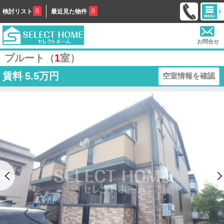
0
0
検討リスト
最近見た物件
お問合せ
プルート（
1
室）
賃料
5.5万円
空室情報を確認