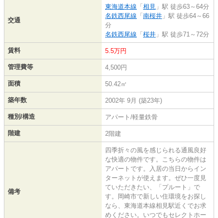
東海道本線
「
相見
」駅 徒歩63～64分
名鉄西尾線
「
南桜井
」駅 徒歩64～66
交通
分
名鉄西尾線
「
桜井
」駅 徒歩71～72分
賃料
5.5万円
管理費等
4,500円
面積
50.42㎡
築年数
2002年 9月 (築23年)
種別/構造
アパート/軽量鉄骨
階建
2階建
四季折々の風を感じられる通風良好
な快適の物件です。こちらの物件は
アパートです。入居の当日からイン
ターネットが使えます。ぜひ一度見
ていただきたい、「プルート」で
備考
す。岡崎市で新しい住環境をお探し
なら、東海道本線相見駅近くでお求
めください。いつでもセレクトホー