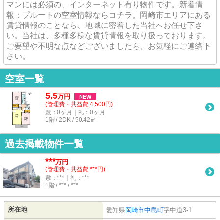
マンには必須の、インターネット有り物件です。新着情
報：プルートの空室情報ならコチラ。岡崎市エリアにある
賃貸情報のことなら、地域に密着した当社へお任せ下さ
い。当社は、多種多様な賃貸情報を取り扱っております。
ご要望や不明な点などございましたら、お気軽にご連絡下
さい。
空室一覧
5.5
万
円
NEW
(管理費・共益費 4,500円)
敷：0ヶ月｜礼：0ヶ月
1階 / 2DK / 50.42㎡
過去掲載物件一覧
***
万円
(管理費・共益費 ***円)
敷：***｜礼：***
1階 / *** / ***
所在地
愛知県
岡崎市
中島町
字中道3-1