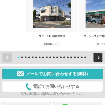
スクールIE 岡崎中島校
ローソンストア10
約164m／3分
約151
前
メールでお問い合わせする(無料)
電話でお問い合わせする
現況の確認はお気軽にお問い合わせください。