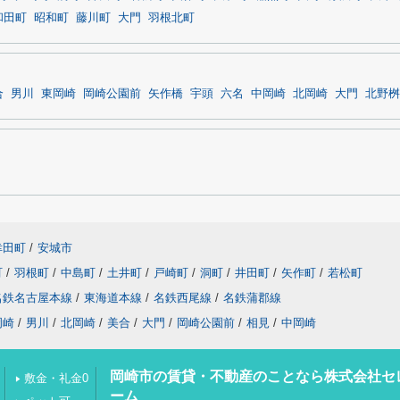
和田町
昭和町
藤川町
大門
羽根北町
合
男川
東岡崎
岡崎公園前
矢作橋
宇頭
六名
中岡崎
北岡崎
大門
北野桝
幸田町
/
安城市
町
/
羽根町
/
中島町
/
土井町
/
戸崎町
/
洞町
/
井田町
/
矢作町
/
若松町
名鉄名古屋本線
/
東海道本線
/
名鉄西尾線
/
名鉄蒲郡線
岡崎
/
男川
/
北岡崎
/
美合
/
大門
/
岡崎公園前
/
相見
/
中岡崎
岡崎市の賃貸・不動産のことなら株式会社セ
敷金・礼金0
ーム