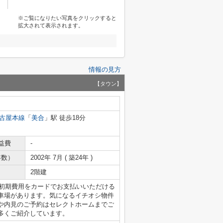
※ご覧になりたい写真をクリックすると
拡大されて表示されます。
情報の見方
【タウン】
古屋本線
「
美合
」駅 徒歩18分
益費
-
年数）
2002年 7月 ( 築24年 )
2階建
は初期費用をカードでお支払いいただける
車場があります。気になるイチオシ物件
や内見のご予約はセレクトホームまでご
多くご紹介しています。