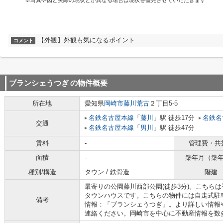
※写真や図と実際の現状とが異なる場合は現状を優先させていただきます
【外観】外観も気になるポイント
コメント
ブランシェうつぎ
の物件概要
所在地
愛知県
岡崎市
藤川荒古
２丁目5-5
名鉄名古屋本線
「
藤川
」駅 徒歩17分
名鉄名
交通
名鉄名古屋本線
「
男川
」駅 徒歩47分
賃料
-
管理費・共
面積
-
築年月（築
種別/構造
タウン / 鉄骨造
階建
最寄りの公園藤川西部公園(徒歩3分)。こちら
タウンハウスです。こちらの物件には自走式駐
備考
情報：「ブランシェうつぎ」。より詳しい情報
連絡ください。岡崎市を中心に不動産情報を数