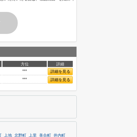
す
方位
詳細
***
詳細を見る
***
詳細を見る
町
上地
北野町
上里
美合町
井内町