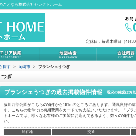
のことなら株式会社セレクトホーム
定休日：毎週木曜日（4月3
から探す
>
岡崎市
>
ブランシェうつぎ
うつぎ
ブランシェうつぎ
の過去掲載物件情報
現況の確認はお気
藤川西部公園がこちらの物件から181mのところにあります。通風良好の
す。こちらの物件では初期費用をカードでお支払いいただけます。「ブラ
トホームでは、様々なお客様のご要望にお応えできるよう、数々の物件を
い。
所在地
交通