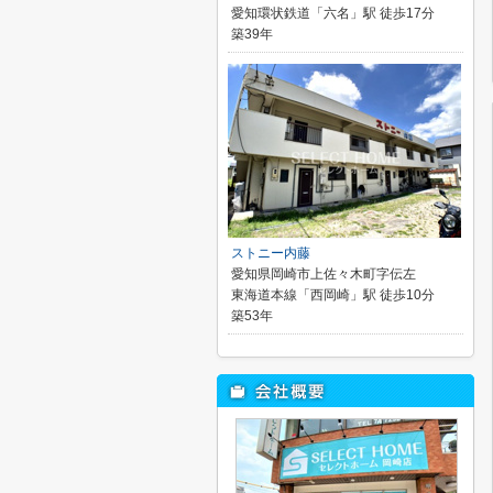
愛知環状鉄道「六名」駅 徒歩17分
築39年
ストニー内藤
愛知県岡崎市上佐々木町字伝左
東海道本線「西岡崎」駅 徒歩10分
築53年