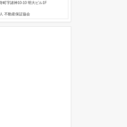
町字諸神10-10 明大ビル1F
号
人 不動産保証協会