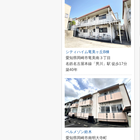
シティハイム竜美ヶ丘B棟
愛知県岡崎市竜美南３丁目
名鉄名古屋本線「男川」駅 徒歩17分
築40年
ベルメゾン鈴木
愛知県岡崎市南明大寺町