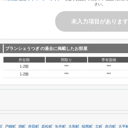
さい。
未入力項目がありま
ブランシェうつぎ
の過去に掲載したお部屋
所在階
間取り
専有面積
1-2階
***
***
1-2階
***
***
町
戸崎町
洞町
井田町
若松町
矢作町
大和町
稲熊町
欠町
赤渋町
大平