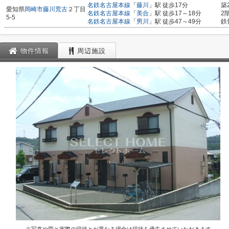
名鉄名古屋本線
「
藤川
」駅 徒歩17分
築
愛知県
岡崎市
藤川荒古
２丁目
名鉄名古屋本線
「
美合
」駅 徒歩17～18分
2
5-5
名鉄名古屋本線
「
男川
」駅 徒歩47～49分
鉄
物件情報
周辺施設