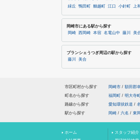
緑丘
鴨田町
舳越町
江口
小針町
上
岡崎市にある駅から探す
岡崎
西岡崎
本宿
名電山中
藤川
美
ブランシェうつぎ周辺の駅から探す
藤川
美合
市区町村から探す
岡崎市
/
額田郡
町名から探す
福岡町
/
明大寺
路線から探す
愛知環状鉄道
/
駅から探す
岡崎
/
六名
/
東
ホーム
スタッフ紹介