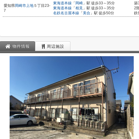
東海道本線
「
岡崎
」駅 徒歩33～35分
築
愛知県
岡崎市
上地
５丁目23-
東海道本線
「
相見
」駅 徒歩33～35分
2
7
名鉄名古屋本線
「
美合
」駅 徒歩50分
鉄
物件情報
周辺施設