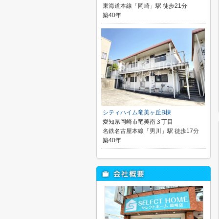
東海道本線「岡崎」駅 徒歩21分
築40年
シティハイム竜美ヶ丘B棟
愛知県岡崎市竜美南３丁目
名鉄名古屋本線「男川」駅 徒歩17分
築40年