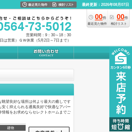
最終更新：2026年08月07日
00
00
件
件
最近見た物件
検討リスト
営業時間：9：30～18：30
0日は営業）ＧＷ休業（5月2日～7日まで）
な眺望良好な場所は何より最大の癒しです
も安く抑えられる通風良好で快適なアパー
件情報をお求めならセレクトホームまでご
建物