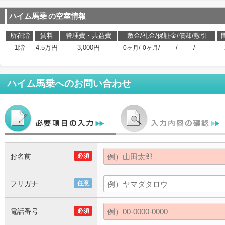
ハイム馬乗
の空室情報
所在階
賃料
管理費・共益費
敷金/礼金/保証金/償却/敷引
1階
4.5万円
3,000円
/
/
/
/
0ヶ月
0ヶ月
-
-
-
ハイム馬乗
へのお問い合わせ
お名前
必須
フリガナ
任意
電話番号
必須