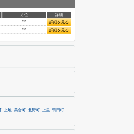
方位
詳細
***
詳細を見る
***
詳細を見る
町
上地
美合町
北野町
上里
鴨田町