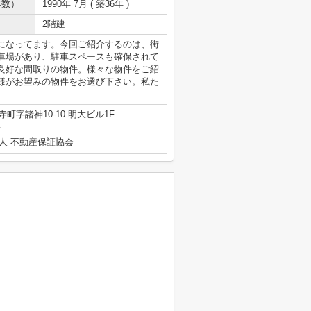
年数）
1990年 7月 ( 築36年 )
2階建
になってます。今回ご紹介するのは、街
車場があり、駐車スペースも確保されて
良好な間取りの物件。様々な物件をご紹
様がお望みの物件をお選び下さい。私た
町字諸神10-10 明大ビル1F
号
人 不動産保証協会