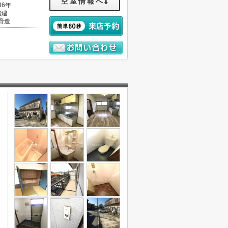
空室情報へ
36年
階建
骨造