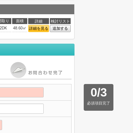
間取り
面積
詳細
検討リスト
2DK
48.60㎡
詳細を見る
追加する
0
/
3
必須項目完了