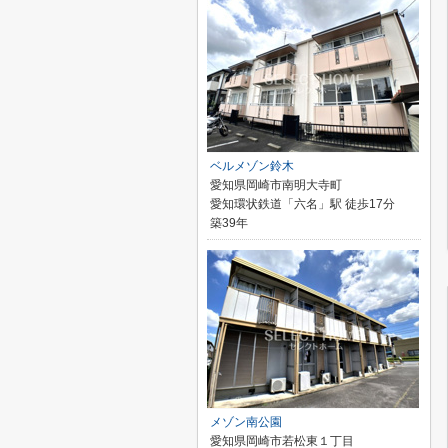
ベルメゾン鈴木
愛知県岡崎市南明大寺町
愛知環状鉄道「六名」駅 徒歩17分
築39年
メゾン南公園
愛知県岡崎市若松東１丁目