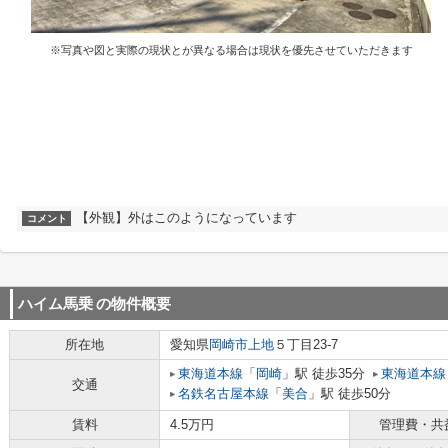
※写真や図と実際の現状とが異なる場合は現状を優先させていただきます
【外観】外はこのようになっています
コメント
ハイム馬乗
の物件概要
所在地
愛知県
岡崎市
上地
５丁目23-7
東海道本線
「
岡崎
」駅 徒歩35分
東海道本線
交通
名鉄名古屋本線
「
美合
」駅 徒歩50分
賃料
4.5万円
管理費・共