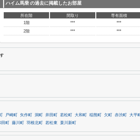
ハイム馬乗
の過去に掲載したお部屋
所在階
間取り
専有面積
1階
***
***
2階
***
***
す
町
戸崎町
矢作町
洞町
井田町
若松町
大和町
稲熊町
欠町
赤渋町
大平
和田町
藤川町
羽根北町
若松東
蓑川新町