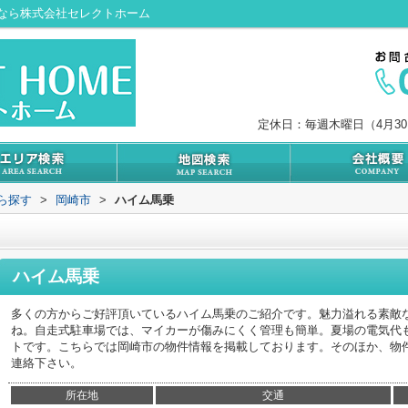
なら株式会社セレクトホーム
定休日：毎週木曜日（4月3
から探す
>
岡崎市
>
ハイム馬乗
ハイム馬乗
多くの方からご好評頂いているハイム馬乗のご紹介です。魅力溢れる素敵
ね。自走式駐車場では、マイカーが傷みにくく管理も簡単。夏場の電気代
トです。こちらでは岡崎市の物件情報を掲載しております。そのほか、物
連絡下さい。
所在地
交通