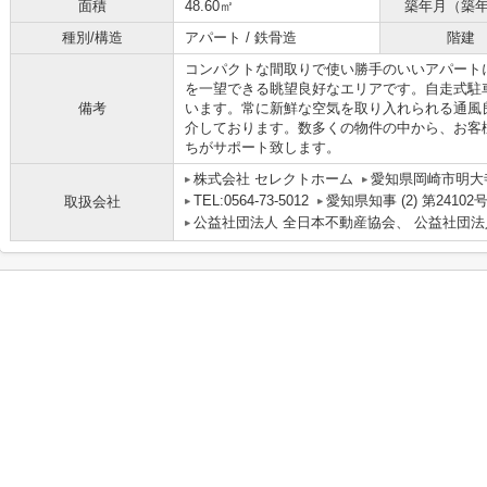
面積
48.60㎡
築年月（築
種別/構造
アパート / 鉄骨造
階建
コンパクトな間取りで使い勝手のいいアパート
を一望できる眺望良好なエリアです。自走式駐
備考
います。常に新鮮な空気を取り入れられる通風
介しております。数多くの物件の中から、お客
ちがサポート致します。
株式会社 セレクトホーム
愛知県岡崎市明大寺
TEL:0564-73-5012
愛知県知事 (2) 第24102
取扱会社
公益社団法人 全日本不動産協会、 公益社団法