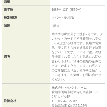
面積
-
築年数
1986年 12月 (築39年)
種別/構造
アパート/鉄骨造
階建
2階建
岡崎宇頭郵便局まで徒歩7分です。ク
レジットカードで初期費用をお支払
いいただける物件です。夏場の電気
代も安く抑えられる通風良好で快適
なアパートです。「ハイツ雅」の物
備考
件情報をお探しならお気軽にお問い
合わせ下さい。物件の種類や条件な
どは、数多く存在します。お客さま
のご希望により近い物件をご紹介し
ていきます。お気軽にお問い合わせ
ください。
株式会社 セレクトホーム
愛知県岡崎市明大寺町字諸神10-1
0 明大ビル1F
取扱会社
TEL:0564-73-5012
愛知県知事 (2) 第24102号