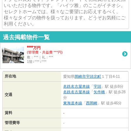
いいただける物件です。「ハイツ雅」のここがイチオシ。
セレクトホームでは、様々なご要望にお応えするべく、
様々なタイプの物件を扱っております。どうぞお気軽にご
利用ください。
過去掲載物件一覧
***
万円
(管理費・共益費 ***円)
敷：***｜礼：***
1階 / *** / ***
所在地
愛知県
岡崎市
宇頭北町
１丁目4-11
名鉄名古屋本線
「
宇頭
」駅 徒歩8分
名鉄名古屋本線
「
矢作橋
」駅 徒歩28
交通
分
東海道本線
「
西岡崎
」駅 徒歩46分
賃料
-
管理費等
-