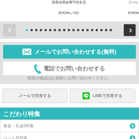
西尾信用金庫宇頭支店
コーヒ
約424m／6分
約469
前
メールでお問い合わせする(無料)
電話でお問い合わせする
現況の確認はお気軽にお問い合わせください。
メールで共有する
LINEで共有する
こだわり特集
敷金・礼金0特集
ペット可特集