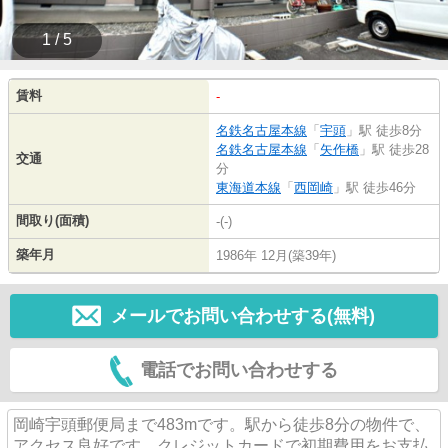
1 / 5
賃料
-
名鉄名古屋本線
「
宇頭
」駅 徒歩8分
名鉄名古屋本線
「
矢作橋
」駅 徒歩28
交通
分
東海道本線
「
西岡崎
」駅 徒歩46分
間取り(面積)
-(-)
築年月
1986年 12月(築39年)
メールでお問い合わせする(無料)
電話でお問い合わせする
岡崎宇頭郵便局まで483mです。駅から徒歩8分の物件で、
アクセス良好です。クレジットカードで初期費用をお支払