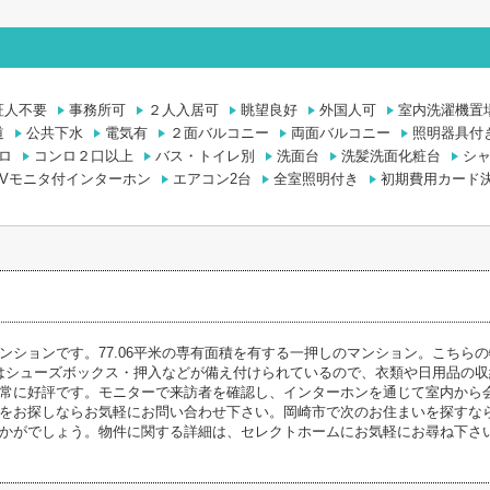
証人不要
事務所可
２人入居可
眺望良好
外国人可
室内洗濯機置
道
公共下水
電気有
２面バルコニー
両面バルコニー
照明器具付
ロ
コンロ２口以上
バス・トイレ別
洗面台
洗髪洗面化粧台
シ
TVモニタ付インターホン
エアコン2台
全室照明付き
初期費用カード
ンションです。77.06平米の専有面積を有する一押しのマンション。こちら
はシューズボックス・押入などが備え付けられているので、衣類や日用品の
常に好評です。モニターで来訪者を確認し、インターホンを通じて室内から
をお探しならお気軽にお問い合わせ下さい。岡崎市で次のお住まいを探すな
かがでしょう。物件に関する詳細は、セレクトホームにお気軽にお尋ね下さ