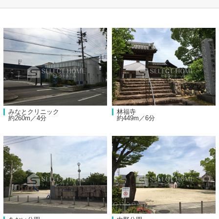
みなとクリニック
林福寺
約260m／4分
約449m／6分