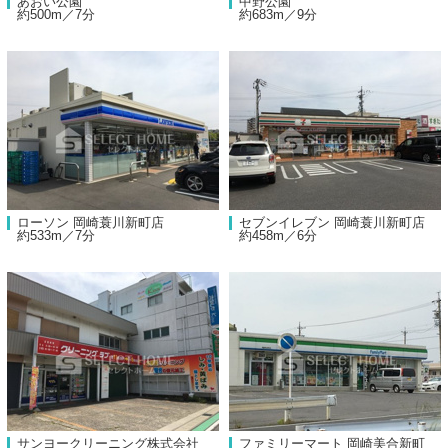
あおい公園
中野公園
約500m／7分
約683m／9分
ローソン 岡崎蓑川新町店
セブンイレブン 岡崎蓑川新町店
約533m／7分
約458m／6分
サンヨークリーニング株式会社
ファミリーマート 岡崎美合新町