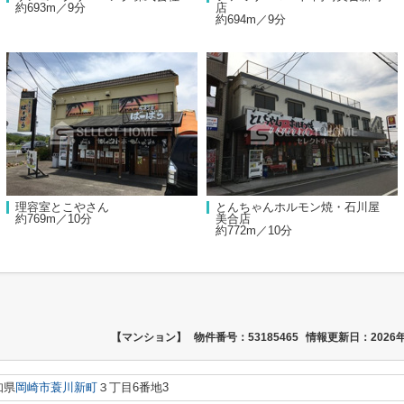
約693m／9分
店
約694m／9分
理容室とこやさん
とんちゃんホルモン焼・石川屋
約769m／10分
美合店
約772m／10分
【マンション】
物件番号：53185465
情報更新日：2026年
知県
岡崎市
蓑川新町
３丁目6番地3