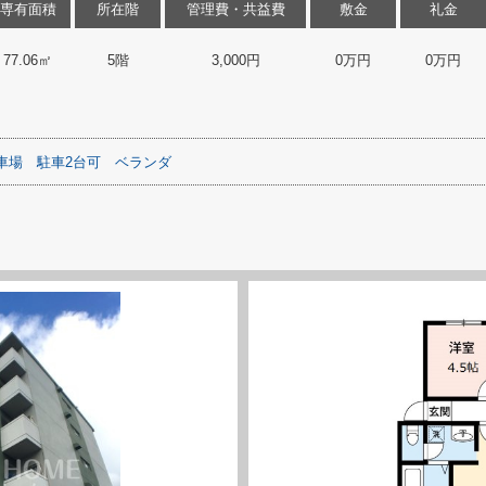
専有面積
所在階
管理費・共益費
敷金
礼金
77.06㎡
5階
3,000円
0万円
0万円
車場
駐車2台可
ベランダ