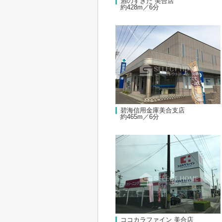
酒のすぎた 美合店
約428m／6分
碧海信用金庫美合支店
約465m／6分
ココカラファイン 美合店