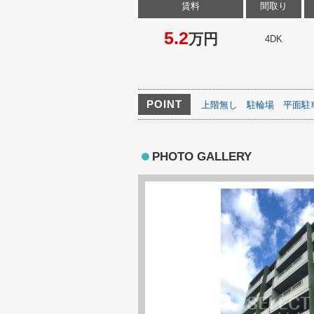
賃料
間取り
5.2
万円
4DK
POINT
上階無し
駐輪場
平面駐
PHOTO GALLERY