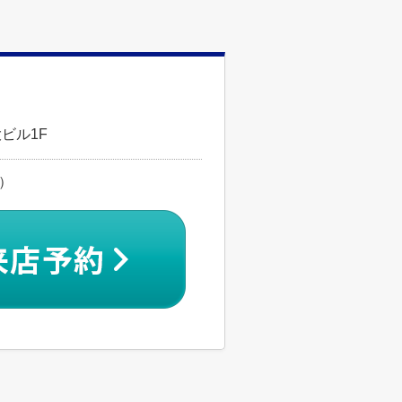
ビル1F
で）