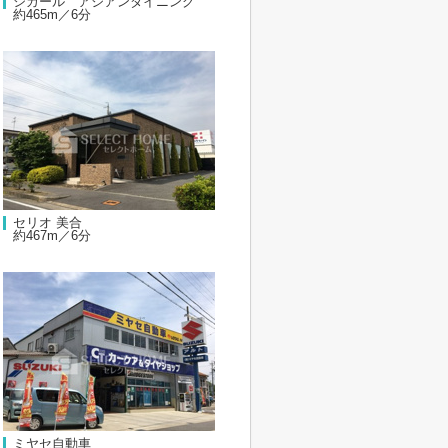
シカール アジアンダイニング
約465m／6分
セリオ 美合
約467m／6分
ミヤセ自動車