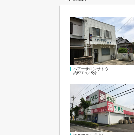
ヘアーサロンサトウ
約627m／8分