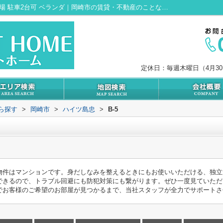
ハイツ島忠B-5｜上階無し 駐輪場 平面駐車場 駐車2台可 ベランダ｜岡崎市の賃貸・不動産のことなら株式会社セレクトホーム
定休日：毎週木曜日（4月3
から探す
>
岡崎市
>
ハイツ島忠
>
B-5
物件はマンションです。身だしなみを整えるときにもお使いいただける、独立
できるので、トラブル回避にも防犯対策にも繋がります。ぜひ一度見ていただ
でお客様のご希望のお部屋が見つかるまで、当社スタッフが全力でサポートさ