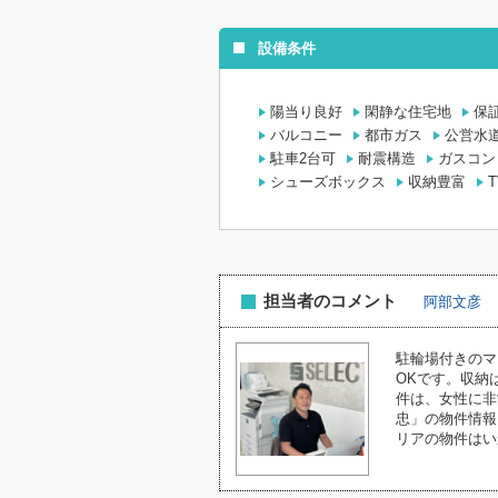
設備条件
陽当り良好
閑静な住宅地
保
バルコニー
都市ガス
公営水
駐車2台可
耐震構造
ガスコン
シューズボックス
収納豊富
担当者のコメント
阿部文彦
駐輪場付きのマ
OKです。収納
件は、女性に非
忠」の物件情報
リアの物件はい