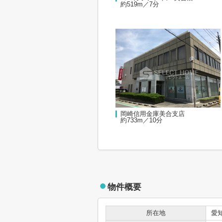
約519m／7分
岡崎信用金庫美合支店
約733m／10分
物件概要
所在地
愛