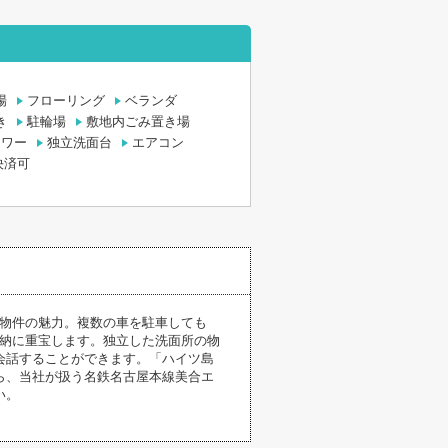
場
フローリング
ベランダ
き
駐輪場
敷地内ごみ置き場
ャワー
独立洗面台
エアコン
決済可
の物件の魅力。複数の車を駐車しても
収納に重宝します。独立した洗面所の物
会話することができます。「ハイツ島
ら、当社が扱う名鉄名古屋本線美合エ
い。