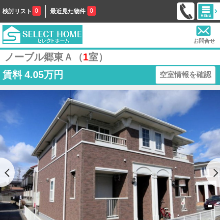
0
0
検討リスト
最近見た物件
お問合せ
ノーブル郷東Ａ（
1
室）
賃料
4.05万円
空室情報を確認