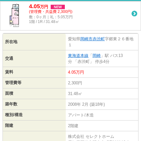
4.05
万
円
NEW
(管理費・共益費 2,300円)
敷：0ヶ月｜礼：5.05万円
1階 / 1R / 31.48㎡
愛知県
岡崎市
赤渋町
字郷東２６番地
所在地
１
東海道本線
「
岡崎
」駅 バス13
交通
分 「赤渋町」 停歩4分
賃料
4.05万円
管理費等
2,300円
面積
31.48㎡
築年数
2008年 2月 (築18年)
種別/構造
アパート/木造
階建
2階建
株式会社 セレクトホーム