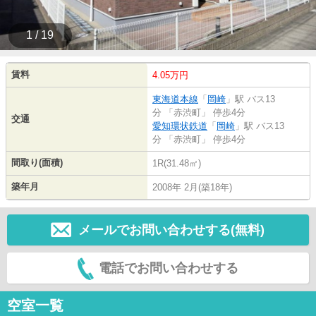
1 / 19
賃料
4.05万円
東海道本線
「
岡崎
」駅 バス13
分 「赤渋町」 停歩4分
交通
愛知環状鉄道
「
岡崎
」駅 バス13
分 「赤渋町」 停歩4分
間取り(面積)
1R(31.48㎡)
築年月
2008年 2月(築18年)
メールでお問い合わせする(無料)
電話でお問い合わせする
空室一覧