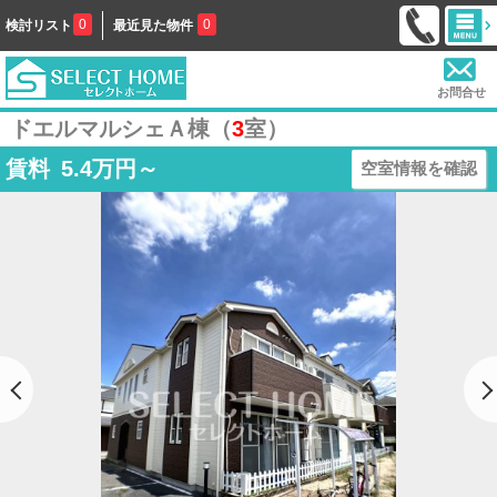
0
0
検討リスト
最近見た物件
お問合せ
ドエルマルシェＡ棟（
3
室）
賃料
5.4
万円～
空室情報を確認