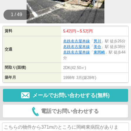
1 / 49
賃料
5.4万円～5.5万円
名鉄名古屋本線
「
男川
」駅 徒歩26分
名鉄名古屋本線
「
美合
」駅 徒歩38分
交通
名鉄名古屋本線
「
東岡崎
」駅 徒歩44
分
間取り(面積)
2DK(42.50㎡)
築年月
1998年 3月(築28年)
メールでお問い合わせする(無料)
電話でお問い合わせする
こちらの物件から371mのところに岡崎東病院がありま