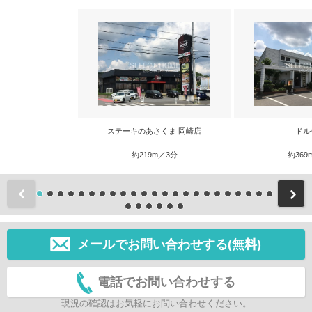
ステーキのあさくま 岡崎店
ドル
約219m／3分
約369
前
メールでお問い合わせする(無料)
電話でお問い合わせする
現況の確認はお気軽にお問い合わせください。