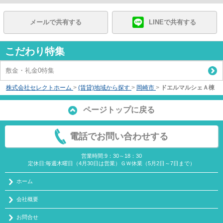
メールで共有する
LINEで共有する
こだわり特集
敷金・礼金0特集
株式会社セレクトホーム
>
(賃貸)地域から探す
>
岡崎市
>
ドエルマルシェＡ棟
ページトップに戻る
電話でお問い合わせする
営業時間:9：30～18：30
定休日:毎週木曜日（4月30日は営業）ＧＷ休業（5月2日～7日まで）
ホーム
会社概要
お問合せ