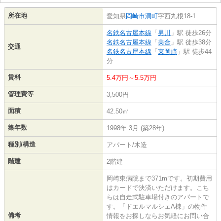
所在地
愛知県
岡崎市
洞町
字西丸根18-1
名鉄名古屋本線
「
男川
」駅 徒歩26分
名鉄名古屋本線
「
美合
」駅 徒歩38分
交通
名鉄名古屋本線
「
東岡崎
」駅 徒歩44
分
賃料
5.4万円～5.5万円
管理費等
3,500円
面積
42.50㎡
築年数
1998年 3月 (築28年)
種別/構造
アパート/木造
階建
2階建
岡崎東病院まで371mです。初期費用
はカードで決済いただけます。こち
らは自走式駐車場付きのアパートで
す。「ドエルマルシェA棟」の物件
備考
情報をお探しならお気軽にお問い合