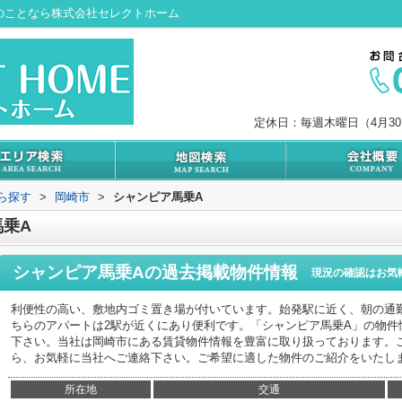
のことなら株式会社セレクトホーム
定休日：毎週木曜日（4月3
から探す
>
岡崎市
>
シャンピア馬乗A
乗A
シャンピア馬乗A
の過去掲載物件情報
現況の確認はお気
利便性の高い、敷地内ゴミ置き場が付いています。始発駅に近く、朝の通
ちらのアパートは2駅が近くにあり便利です。「シャンピア馬乗A」の物件
下さい。当社は岡崎市にある賃貸物件情報を豊富に取り扱っております。
ら、お気軽に当社へご連絡下さい。ご希望に適した物件のご紹介をいたし
所在地
交通