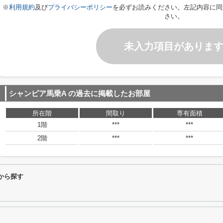
※
利用規約
及び
プライバシーポリシー
を必ずお読みください。左記内容に同
さい。
未入力項目がありま
シャンピア馬乗A
の過去に掲載したお部屋
所在階
間取り
専有面積
1階
***
***
2階
***
***
から探す