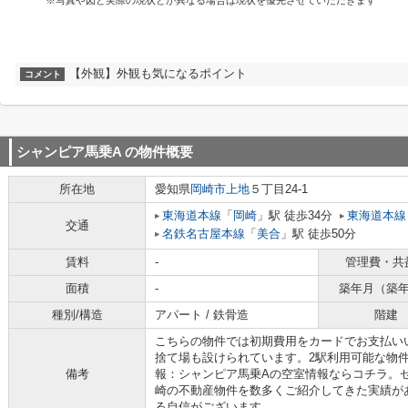
※写真や図と実際の現状とが異なる場合は現状を優先させていただきます
【外観】外観も気になるポイント
コメント
シャンピア馬乗A
の物件概要
所在地
愛知県
岡崎市
上地
５丁目24-1
東海道本線
「
岡崎
」駅 徒歩34分
東海道本線
交通
名鉄名古屋本線
「
美合
」駅 徒歩50分
賃料
-
管理費・共
面積
-
築年月（築
種別/構造
アパート / 鉄骨造
階建
こちらの物件では初期費用をカードでお支払い
捨て場も設けられています。2駅利用可能な物
備考
報：シャンピア馬乗Aの空室情報ならコチラ。
崎の不動産物件を数多くご紹介してきた実績が
る自信がございます。