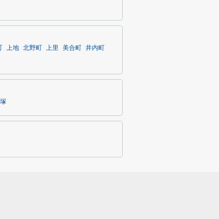
町
上地
北野町
上里
美合町
井内町
塚