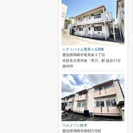
シティハイム竜美ヶ丘B棟
愛知県岡崎市竜美南３丁目
名鉄名古屋本線「男川」駅 徒歩17分
築40年
ベルメゾン鈴木
愛知県岡崎市南明大寺町