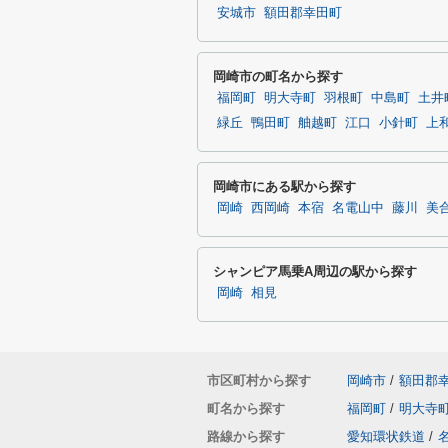
安城市
額田郡幸田町
岡崎市の町名から探す
福岡町
明大寺町
羽根町
中島町
土井
緑丘
鴨田町
舳越町
江口
小針町
上
岡崎市にある駅から探す
岡崎
西岡崎
本宿
名電山中
藤川
美
シャンピア馬乗A周辺の駅から探す
岡崎
相見
市区町村から探す
岡崎市
/
額田郡
町名から探す
福岡町
/
明大寺
路線から探す
愛知環状鉄道
/