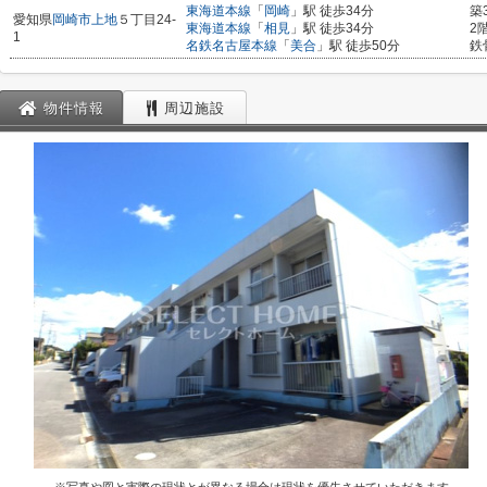
東海道本線
「
岡崎
」駅 徒歩34分
築
愛知県
岡崎市
上地
５丁目24-
東海道本線
「
相見
」駅 徒歩34分
2
1
名鉄名古屋本線
「
美合
」駅 徒歩50分
鉄
物件情報
周辺施設