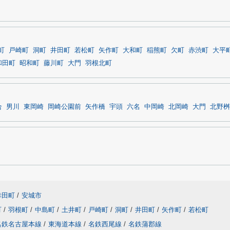
町
戸崎町
洞町
井田町
若松町
矢作町
大和町
稲熊町
欠町
赤渋町
大平
和田町
昭和町
藤川町
大門
羽根北町
合
男川
東岡崎
岡崎公園前
矢作橋
宇頭
六名
中岡崎
北岡崎
大門
北野桝
幸田町
/
安城市
町
/
羽根町
/
中島町
/
土井町
/
戸崎町
/
洞町
/
井田町
/
矢作町
/
若松町
名鉄名古屋本線
/
東海道本線
/
名鉄西尾線
/
名鉄蒲郡線