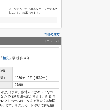
※ご覧になりたい写真をクリックすると
拡大されて表示されます。
情報の見方
【アパート】
「
相見
」駅 徒歩34分
益費
-
年数）
1986年 10月 ( 築39年 )
2階建
いただけます。敷地内にはキレイなゴミ
件なので行動範囲も広がります。新着情
セレクトホームは、今まで東海道本線岡
あります。そのため、お客様に満足頂け