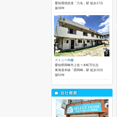
愛知環状鉄道「六名」駅 徒歩17分
築39年
ストニー内藤
愛知県岡崎市上佐々木町字伝左
東海道本線「西岡崎」駅 徒歩10分
築53年