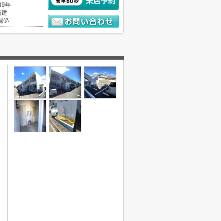
39年
階建
骨造