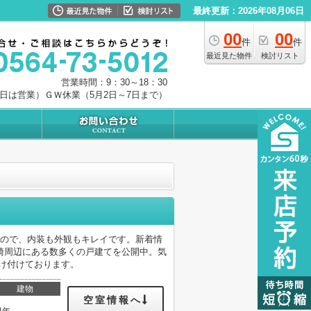
最終更新：2026年08月06日
00
00
件
件
最近見た物件
検討リスト
営業時間：9：30～18：30
0日は営業）ＧＷ休業（5月2日～7日まで）
なので、内装も外観もキレイです。新着情
崎周辺にある数多くの戸建てを公開中。気
け付けております。
建物
空室情報へ