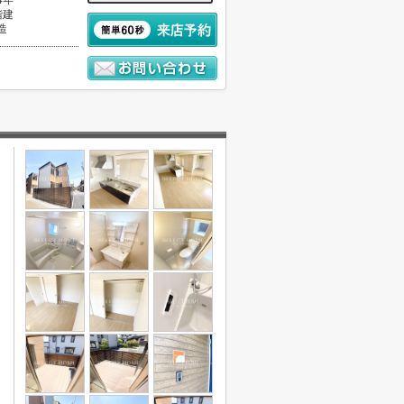
4年
階建
造