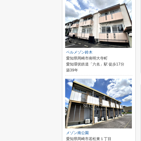
ベルメゾン鈴木
愛知県岡崎市南明大寺町
愛知環状鉄道「六名」駅 徒歩17分
築39年
メゾン南公園
愛知県岡崎市若松東１丁目