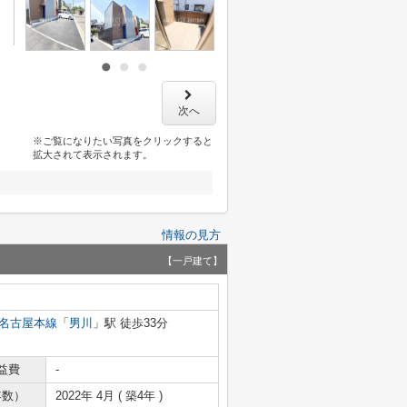
次へ
※ご覧になりたい写真をクリックすると
拡大されて表示されます。
情報の見方
【一戸建て】
名古屋本線
「
男川
」駅 徒歩33分
益費
-
年数）
2022年 4月 ( 築4年 )