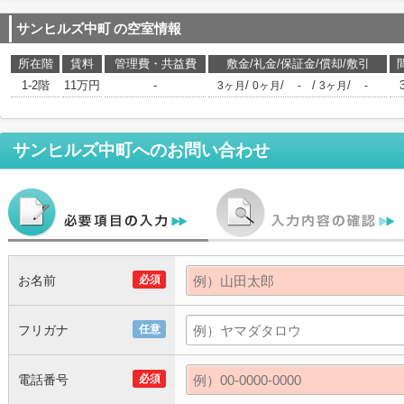
サンヒルズ中町
の空室情報
所在階
賃料
管理費・共益費
敷金/礼金/保証金/償却/敷引
1-2階
11万円
-
/
/
/
/
3ヶ月
0ヶ月
-
3ヶ月
-
サンヒルズ中町
へのお問い合わせ
お名前
必須
フリガナ
任意
電話番号
必須