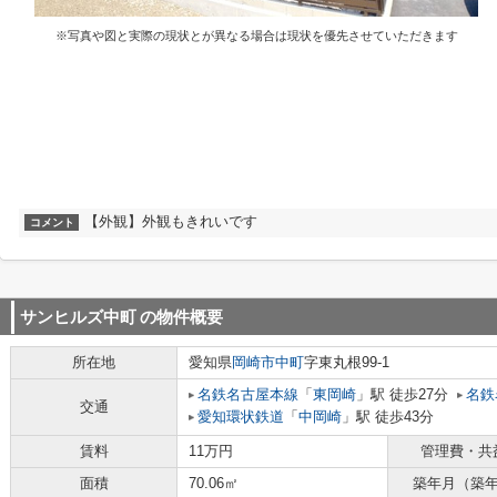
※写真や図と実際の現状とが異なる場合は現状を優先させていただきます
【外観】外観もきれいです
コメント
サンヒルズ中町
の物件概要
所在地
愛知県
岡崎市
中町
字東丸根99-1
名鉄名古屋本線
「
東岡崎
」駅 徒歩27分
名鉄
交通
愛知環状鉄道
「
中岡崎
」駅 徒歩43分
賃料
11万円
管理費・共
面積
70.06㎡
築年月（築