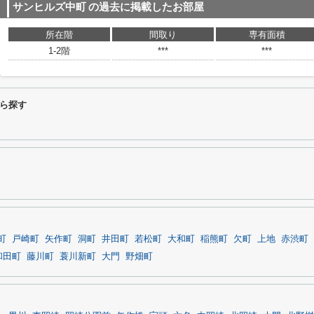
サンヒルズ中町
の過去に掲載したお部屋
所在階
間取り
専有面積
1-2階
***
***
ら探す
町
戸崎町
矢作町
洞町
井田町
若松町
大和町
稲熊町
欠町
上地
赤渋町
和田町
藤川町
蓑川新町
大門
野畑町