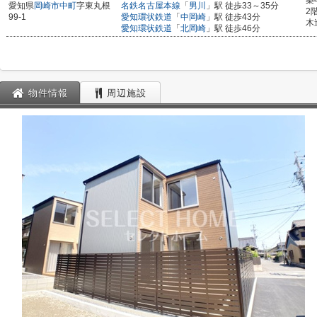
築
愛知県
岡崎市
中町
字東丸根
名鉄名古屋本線
「
男川
」駅 徒歩33～35分
2
99-1
愛知環状鉄道
「
中岡崎
」駅 徒歩43分
木
愛知環状鉄道
「
北岡崎
」駅 徒歩46分
物件情報
周辺施設