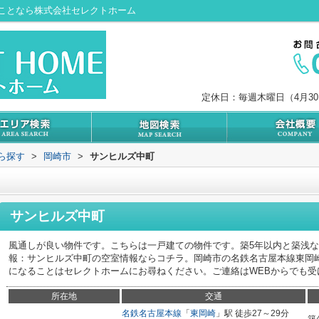
ことなら株式会社セレクトホーム
定休日：毎週木曜日（4月3
から探す
>
岡崎市
>
サンヒルズ中町
サンヒルズ中町
風通しが良い物件です。こちらは一戸建ての物件です。築5年以内と築浅
報：サンヒルズ中町の空室情報ならコチラ。岡崎市の名鉄名古屋本線東岡
になることはセレクトホームにお尋ねください。ご連絡はWEBからでも受
所在地
交通
名鉄名古屋本線
「
東岡崎
」駅 徒歩27～29分