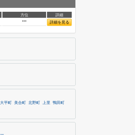
方位
詳細
***
詳細を見る
大平町
美合町
北野町
上里
鴨田町