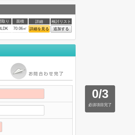
間取り
面積
詳細
検討リスト
3LDK
70.06㎡
詳細を見る
追加する
0
/
3
必須項目完了