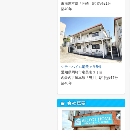
東海道本線「岡崎」駅 徒歩21分
築40年
シティハイム竜美ヶ丘B棟
愛知県岡崎市竜美南３丁目
名鉄名古屋本線「男川」駅 徒歩17分
築40年