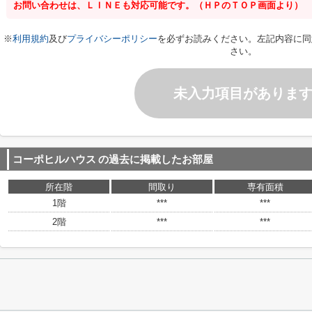
お問い合わせは、ＬＩＮＥも対応可能です。（ＨＰのＴＯＰ画面より）
※
利用規約
及び
プライバシーポリシー
を必ずお読みください。左記内容に同
さい。
未入力項目がありま
コーポヒルハウス
の過去に掲載したお部屋
所在階
間取り
専有面積
1階
***
***
2階
***
***