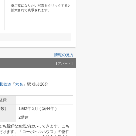
※ご覧になりたい写真をクリックすると
拡大されて表示されます。
情報の見方
【アパート】
状鉄道
「
六名
」駅 徒歩26分
益費
-
年数）
1982年 3月 ( 築44年 )
2階建
でも新鮮な空気がはいってきます。こち
だけます。「コーポヒルハウス」の物件