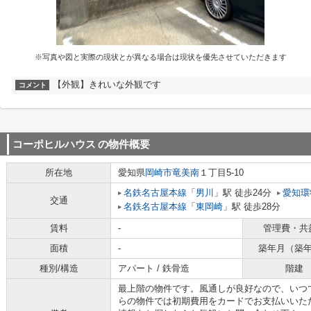
※写真や図と実際の現状とが異なる場合は現状を優先させていただきます
【外観】きれいな外観です
コメント
コーポヒルハウス
の物件概要
所在地
愛知県
岡崎市
竜美南
１丁目5-10
名鉄名古屋本線
「
男川
」駅 徒歩24分
愛知環
交通
名鉄名古屋本線
「
東岡崎
」駅 徒歩28分
賃料
-
管理費・共
面積
-
築年月（築
種別/構造
アパート / 鉄骨造
階建
最上階の物件です。風通しが良好なので、いつ
らの物件では初期費用をカードでお支払いいた