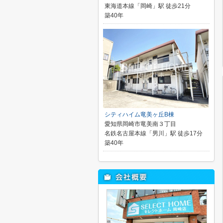
東海道本線「岡崎」駅 徒歩21分
築40年
シティハイム竜美ヶ丘B棟
愛知県岡崎市竜美南３丁目
名鉄名古屋本線「男川」駅 徒歩17分
築40年