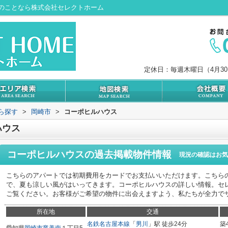
のことなら株式会社セレクトホーム
定休日：毎週木曜日（4月3
から探す
>
岡崎市
>
コーポヒルハウス
ハウス
コーポヒルハウス
の過去掲載物件情報
現況の確認はお気
こちらのアパートでは初期費用をカードでお支払いいただけます。こちら
で、夏も涼しい風がはいってきます。コーポヒルハウスの詳しい情報。セ
ご覧ください。お客様がご希望の物件に出会えますよう、私たちが全力で
所在地
交通
名鉄名古屋本線
「
男川
」駅 徒歩24分
築