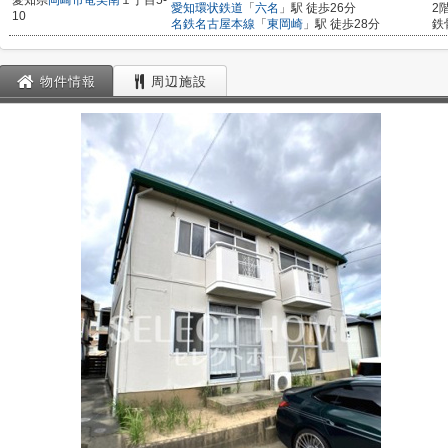
愛知県
岡崎市
竜美南
１丁目5-
愛知環状鉄道
「
六名
」駅 徒歩26分
2
10
名鉄名古屋本線
「
東岡崎
」駅 徒歩28分
鉄
物件情報
周辺施設