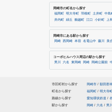
岡崎市の町名から探す
福岡町
明大寺町
羽根町
土井町
中島
井内町
緑丘
舳越町
江口
小針町
上
岡崎市にある駅から探す
岡崎
西岡崎
本宿
名電山中
藤川
美
コーポヒルハウス周辺の駅から探す
男川
六名
東岡崎
岡崎
岡崎公園前
市区町村から探す
岡崎市
/
額田郡
町名から探す
福岡町
/
明大寺
路線から探す
愛知環状鉄道
/
駅から探す
岡崎
/
六名
/
男