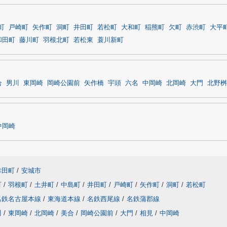
町
戸崎町
矢作町
洞町
井田町
若松町
大和町
稲熊町
欠町
赤渋町
大平
和田町
藤川町
羽根北町
若松東
蓑川新町
合
男川
東岡崎
岡崎公園前
矢作橋
宇頭
六名
中岡崎
北岡崎
大門
北野桝
中岡崎
幸田町
/
安城市
町
/
羽根町
/
土井町
/
中島町
/
井田町
/
戸崎町
/
矢作町
/
洞町
/
若松町
名鉄名古屋本線
/
東海道本線
/
名鉄西尾線
/
名鉄蒲郡線
川
/
東岡崎
/
北岡崎
/
美合
/
岡崎公園前
/
大門
/
相見
/
中岡崎