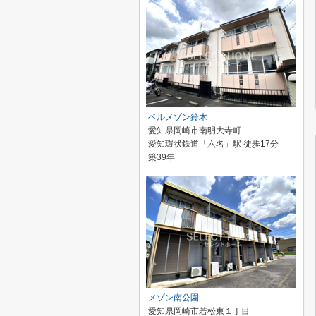
ベルメゾン鈴木
愛知県岡崎市南明大寺町
愛知環状鉄道「六名」駅 徒歩17分
築39年
メゾン南公園
愛知県岡崎市若松東１丁目