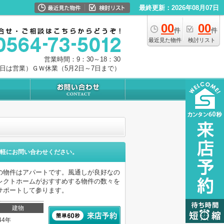
最終更新：2026年08月07日
00
00
件
件
最近見た物件
検討リスト
営業時間：9：30～18：30
0日は営業）ＧＷ休業（5月2日～7日まで）
軽にお問い合わせください。
の物件はアパートです。風通しが良好なの
レクトホームがおすすめする物件の数々を
サポートして参ります。
建物
44年