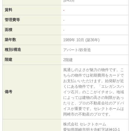
歩45分
賃料
-
管理費等
-
面積
-
築年数
1989年 10月 (築36年)
種別/構造
アパート/鉄骨造
階建
2階建
風通しのよさが魅力の物件です。こ
ちらの物件では初期費用をカードで
お支払いいただけます。始発駅が近
くにある物件です。「エレガンスハ
備考
イツ石川」のここがイチオシ。地域
によっては建物の高さの制限があっ
たりと、プロの不動産会社のアドバ
イスが重要です。セレクトホームは
岡崎市の不動産のプロです。
株式会社 セレクトホーム
愛知県岡崎市明大寺町字諸神10-1