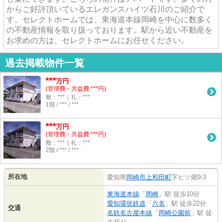
からご好評頂いているエレガンスハイツ石川のご紹介で
す。セレクトホームでは、東海道本線岡崎を中心に数多く
の不動産情報を取り扱っております。駅から近い不動産を
お求めの方は、セレクトホームにお任せください。
過去掲載物件一覧
***
万円
(管理費・共益費 ***円)
敷：***｜礼：***
1階 / *** / ***
***
万円
(管理費・共益費 ***円)
敷：***｜礼：***
2階 / *** / ***
所在地
愛知県
岡崎市
上和田町
字ヒソ畑9-3
東海道本線
「
岡崎
」駅 徒歩10分
愛知環状鉄道
「
六名
」駅 徒歩22分
交通
名鉄名古屋本線
「
岡崎公園前
」駅 徒