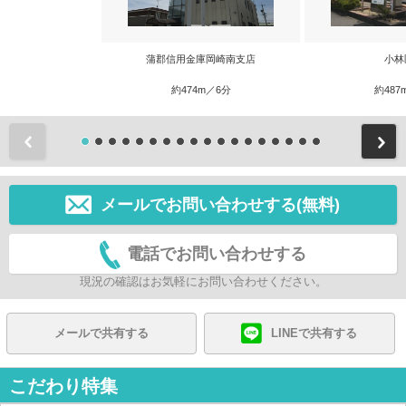
蒲郡信用金庫岡崎南支店
小林
約474m／6分
約487
前
メールでお問い合わせする(無料)
電話でお問い合わせする
現況の確認はお気軽にお問い合わせください。
メールで共有する
LINEで共有する
こだわり特集