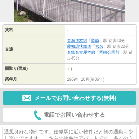
賃料
-
東海道本線
「
岡崎
」駅 徒歩10分
愛知環状鉄道
「
六名
」駅 徒歩22分
交通
名鉄名古屋本線
「
岡崎公園前
」駅 徒
歩45分
間取り(面積)
-(-)
築年月
1989年 10月(築36年)
メールでお問い合わせする(無料)
電話でお問い合わせする
通風良好な物件です。始発駅に近い物件だと朝の通勤も少
し楽にできます。こちらの物件はアパートです。多くの方