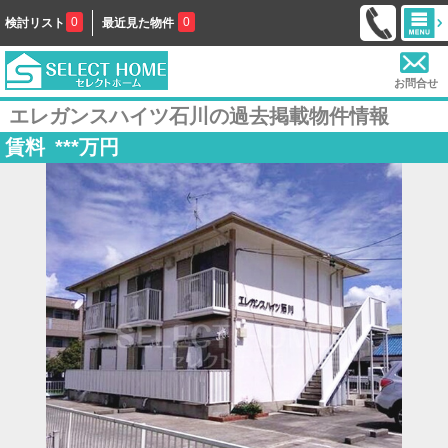
0
0
検討リスト
最近見た物件
お問合せ
エレガンスハイツ石川の過去掲載物件情報
賃料
***
万円