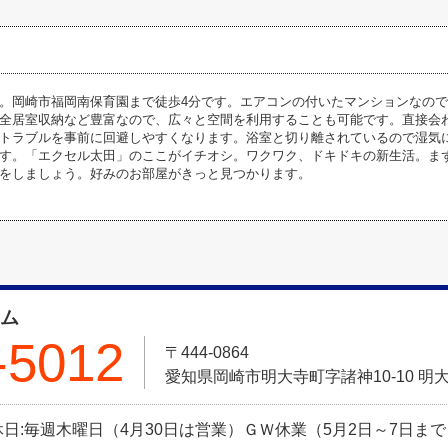
。岡崎市福岡南保育園まで徒歩4分です。エアコンの付いたマンションなの
全居室収納など豊富なので、広々と空間を利用することも可能です。直接会
トラブルを事前に回避しやすくなります。浴室と切り離されているので湿気
す。「エクセル太田」のここがイチオシ。ワクワク、ドキドキの新生活。ま
をしましょう。好みのお部屋がきっと見つかります。
ーム
-5012
〒444-0864
愛知県岡崎市明大寺町字諸神10-10 明大
 定休日:毎週木曜日（4月30日は営業）ＧＷ休業（5月2日～7日ま