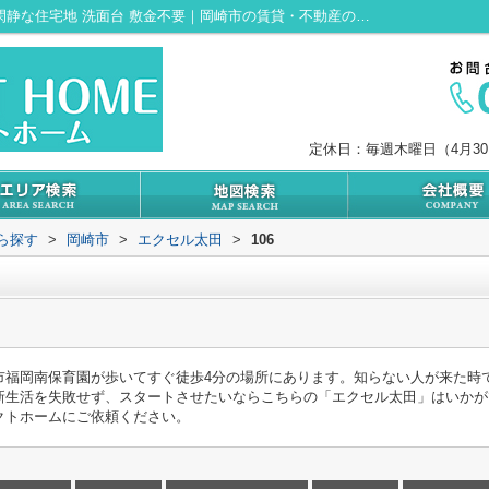
エクセル太田106｜2人入居相談 耐震構造 閑静な住宅地 洗面台 敷金不要｜岡崎市の賃貸・不動産のことなら株式会社セレクトホーム
定休日：毎週木曜日（4月3
から探す
>
岡崎市
>
エクセル太田
>
106
市福岡南保育園が歩いてすぐ徒歩4分の場所にあります。知らない人が来た時
新生活を失敗せず、スタートさせたいならこちらの「エクセル太田」はいかが
クトホームにご依頼ください。