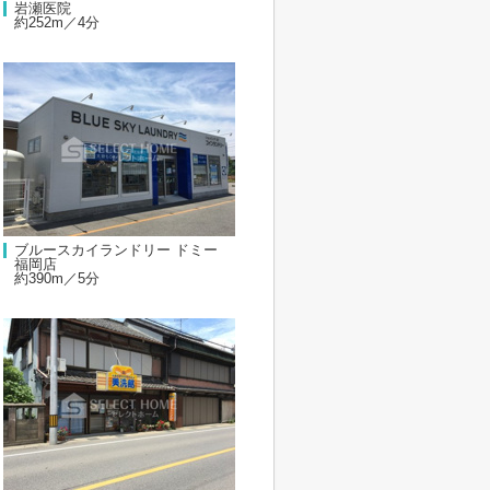
岩瀬医院
約252m／4分
ブルースカイランドリー ドミー
福岡店
約390m／5分