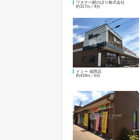
ワタナベ鯉のぼり株式会社
約317m／4分
ドミー 福岡店
約418m／6分