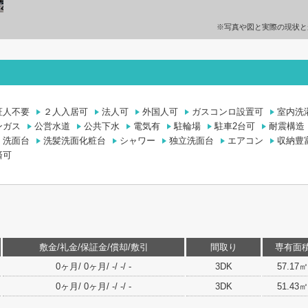
※写真や図と実際の現状と
証人不要
２人入居可
法人可
外国人可
ガスコンロ設置可
室内洗
ンガス
公営水道
公共下水
電気有
駐輪場
駐車2台可
耐震構造
洗面台
洗髪洗面化粧台
シャワー
独立洗面台
エアコン
収納豊
済可
敷金/礼金/保証金/償却/敷引
間取り
専有面
0ヶ月/ 0ヶ月/ -/ -/ -
3DK
57.17㎡
0ヶ月/ 0ヶ月/ -/ -/ -
3DK
51.43㎡