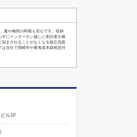
で、夏や梅雨の時期も安心です。収納
わずにインターホン越しに来訪者を確
に悩まされることがなくなる独立洗面
ずは当社で岡崎市や東海道本線相見付
ビル1F
で）