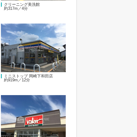
クリーニング美洗館
約317m／4分
ミニストップ 岡崎下和田店
約919m／12分