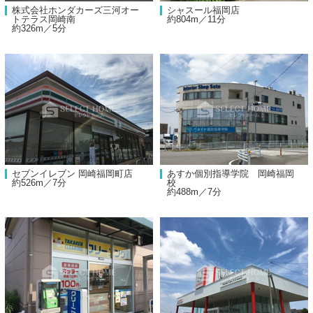
株式会社ホンダカーズ三河オー
シャスール福岡店
トテラス岡崎南
約804m／11分
約326m／5分
セブンイレブン 岡崎福岡町店
あすか個別指導学院 岡崎福岡
約526m／7分
校
約488m／7分