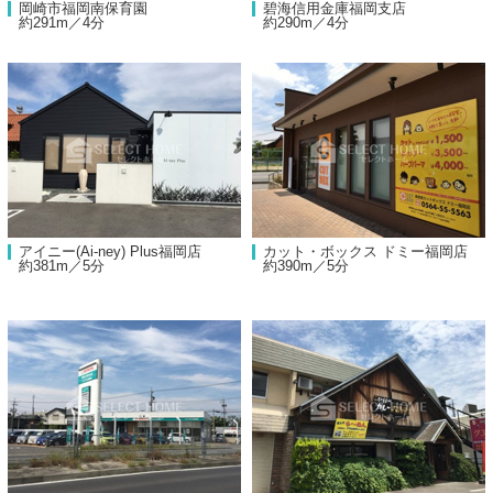
岡崎市福岡南保育園
碧海信用金庫福岡支店
約291m／4分
約290m／4分
アイニー(Ai-ney) Plus福岡店
カット・ボックス ドミー福岡店
約381m／5分
約390m／5分