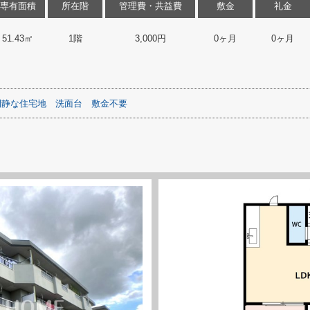
専有面積
所在階
管理費・共益費
敷金
礼金
51.43㎡
1階
3,000円
0ヶ月
0ヶ月
閑静な住宅地
洗面台
敷金不要