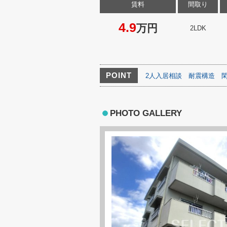
賃料
間取り
4.9
万円
2LDK
POINT
2人入居相談
耐震構造
PHOTO GALLERY