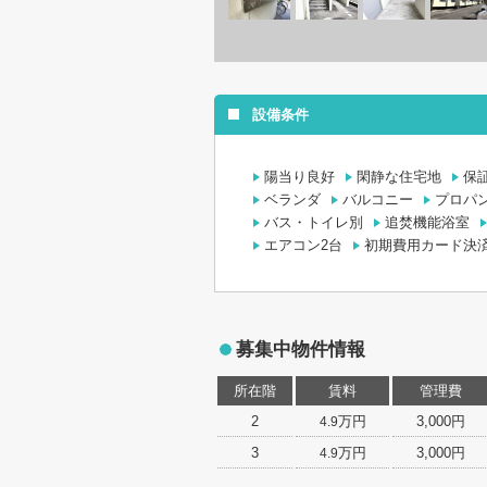
設備条件
陽当り良好
閑静な住宅地
保
ベランダ
バルコニー
プロパ
バス・トイレ別
追焚機能浴室
エアコン2台
初期費用カード決
募集中物件情報
所在階
賃料
管理費
2
万円
3,000円
4.9
3
万円
3,000円
4.9