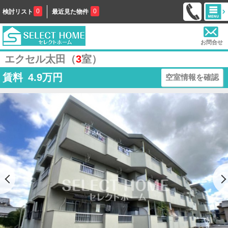
0
0
検討リスト
最近見た物件
お問合せ
エクセル太田（
3
室）
賃料
4.9
万円
空室情報を確認