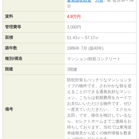
愛知環状鉄道
「
六名
」駅 徒歩58～59
分
賃料
4.9万円
管理費等
3,000円
面積
51.43㎡～57.17㎡
築年数
1986年 7月 (築40年)
種別/構造
マンション/鉄筋コンクリート
階建
3階建
防犯対策もバッチリなマンションタ
イプの物件です。さわやかな朝を迎
えることのできる通風良好なマンシ
ョン。こちらは初期費用をカードで
お支払いいただける物件です。ぜひ
備考
一度見ていただきたい、「エクセル
太田」です。移住を検討しているな
ら、セレクトホームまでご連絡をお
待ちしております。当社では東海道
本線相見から近くの物件情報を数多
くご紹介しております。