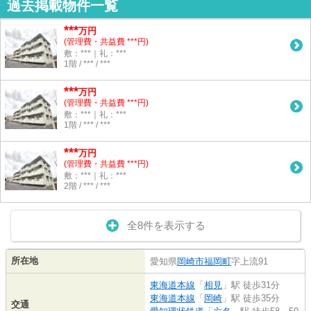
過去掲載物件一覧
***
万円
(管理費・共益費 ***円)
敷：***｜礼：***
1階 / *** / ***
***
万円
(管理費・共益費 ***円)
敷：***｜礼：***
1階 / *** / ***
***
万円
(管理費・共益費 ***円)
敷：***｜礼：***
2階 / *** / ***
全8件を表示する
所在地
愛知県
岡崎市
福岡町
字上流91
東海道本線
「
相見
」駅 徒歩31分
東海道本線
「
岡崎
」駅 徒歩35分
交通