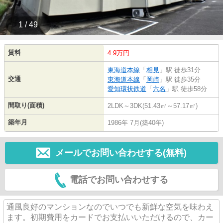
1 / 49
賃料
4.9万円
東海道本線
「
相見
」駅 徒歩31分
交通
東海道本線
「
岡崎
」駅 徒歩35分
愛知環状鉄道
「
六名
」駅 徒歩58分
間取り(面積)
2LDK～3DK(51.43㎡～57.17㎡)
築年月
1986年 7月(築40年)
メールでお問い合わせする(無料)
電話でお問い合わせする
通風良好のマンションなのでいつでも新鮮な空気を味わえ
ます。初期費用をカードでお支払いいただけるので、カー