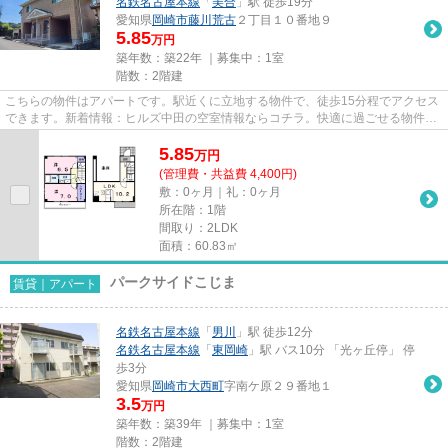
名鉄名古屋本線
「
美合
」駅 徒歩19分
愛知県
岡崎市
藤川荒古
２丁目１０番地９
5.85
万円
築年数：築22年 ｜募集中：
1室
階数：2階建
こちらの物件はアパートです。駅近くに立地する物件で、徒歩15分程でアクセス
できます。新着情報：ヒルズ中田の空室情報ならコチラ。快適に過ごせる物件を
お探しなら、セレクトホーム...
5.85
万
円
(管理費・共益費 4,400円)
敷：0ヶ月｜礼：0ヶ月
所在階：1階
間取り：2LDK
面積：60.83㎡
パークサイドこじま
賃貸｜アパート
名鉄名古屋本線
「
男川
」駅 徒歩12分
名鉄名古屋本線
「
東岡崎
」駅 バス10分 「光ヶ丘停」 停
歩3分
愛知県
岡崎市
大西町
字南ケ原２９番地１
3.5
万円
築年数：築39年 ｜募集中：
1室
階数：2階建