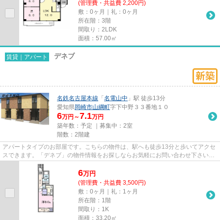
(管理費・共益費 2,200円)
敷：0ヶ月｜礼：0ヶ月
所在階：3階
間取り：2LDK
面積：57.00㎡
デネブ
賃貸｜アパート
名鉄名古屋本線
「
名電山中
」駅 徒歩13分
愛知県
岡崎市
山綱町
字下中野３３番地１０
6
7.1
万円～
万円
築年数：予定 ｜募集中：
2室
階数：2階建
アパートタイプのお部屋です。こちらの物件は、駅へも徒歩13分と歩いてアクセ
スできます。「デネブ」の物件情報をお探しならお気軽にお問い合わせ下さい。
どういった生活を送りたいか...
6
万
円
(管理費・共益費 3,500円)
敷：0ヶ月｜礼：1ヶ月
所在階：1階
間取り：1K
面積：33.20㎡