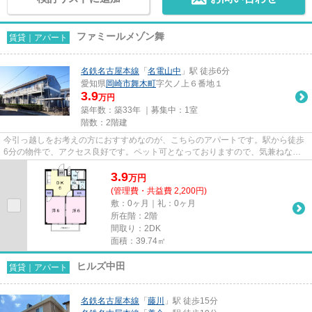
ファミールメゾン舞
賃貸｜アパート
名鉄名古屋本線
「
名電山中
」駅 徒歩6分
愛知県
岡崎市
舞木町
字欠ノ上６番地１
3.9
万円
築年数：築33年 ｜募集中：
1室
階数：2階建
今引っ越しをお考えの方におすすめなのが、こちらのアパートです。駅から徒歩
6分の物件で、アクセス良好です。ペット可となっておりますので、気兼ねなく
一緒に暮らせます。名電山中駅...
3.9
万
円
(管理費・共益費 2,200円)
敷：0ヶ月｜礼：0ヶ月
所在階：2階
間取り：2DK
面積：39.74㎡
ヒルズ中田
賃貸｜アパート
名鉄名古屋本線
「
藤川
」駅 徒歩15分