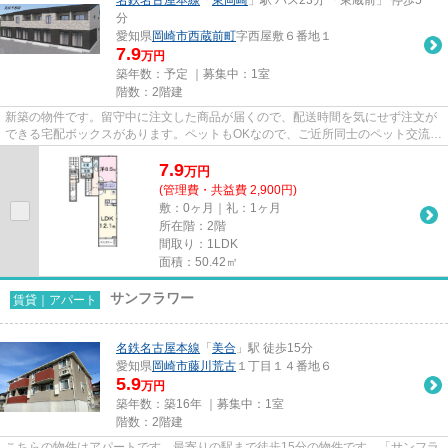
分
愛知県
岡崎市
西蔵前町
字西屋敷６番地１
7.9
万円
築年数：予定 ｜募集中：
1室
階数：2階建
新築の物件です。留守中に注文した商品が届くので、配送時間を気にせず注文が
できる宅配ボックスがあります。ペットもOKなので、ご近所同士のペット交流も
できます。「シアン・グレイ...
7.9
万
円
(管理費・共益費 2,900円)
敷：0ヶ月｜礼：1ヶ月
所在階：2階
間取り：1LDK
面積：50.42㎡
サンフラワー
賃貸｜アパート
名鉄名古屋本線
「
美合
」駅 徒歩15分
愛知県
岡崎市
藤川荒古
１丁目１４番地６
5.9
万円
築年数：築16年 ｜募集中：
1室
階数：2階建
こちらの物件はアパートです。最寄りの駅まで徒歩15分の物件です。「サンフラ