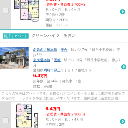
(管理費・共益費 2,700円)
敷：0ヶ月｜礼：0ヶ月
所在階：2階
間取り：2LDK
面積：58.53㎡
クリーンハイツ あおい
賃貸｜アパート
名鉄名古屋本線
「
美合
」駅 バス7分 「緑丘小学校前」 停
歩6分
東海道本線
「
岡崎
」駅 バス13分 「緑丘小学校前」 停歩7
分
愛知県
岡崎市
緑丘
３丁目１７番地１５
6.4
万円
築年数：築14年 ｜募集中：
1室
階数：2階建
こちらの物件はアパートです。直接会わずにインターホン越しに来訪者を確認で
きるので、トラブルを事前に回避しやすくなります。室内設備は浴室乾燥機・洗
面所独立など豊富に揃ってお...
6.4
万
円
(管理費・共益費 2,900円)
敷：0ヶ月｜礼：7.4万円
所在階：2階