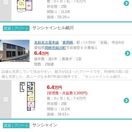
敷：0ヶ月｜礼：7.6万円
所在階：2階
間取り：2LDK
面積：59.28㎡
サンシャインヒル細川
賃貸｜アパート
名鉄名古屋本線
「
東岡崎
」駅 バス30分 「岩脇」 停歩6分
愛知県
岡崎市
細川町
字岩御堂６９番地１
6.4
万円
築年数：築1年 ｜募集中：
1室
階数：2階建
設備も充実していて住みやすい、魅力が詰まったアパートです。利便性の高い設
備も充実した、高ニーズな令和7年築の物件です。「サンシャインヒル細川」の
物件情報をお探しならお気軽に...
6.4
万
円
(管理費・共益費 2,300円)
敷：0ヶ月｜礼：7.4万円
所在階：2階
間取り：1LDK
面積：38.81㎡
サンシャイン
賃貸｜アパート