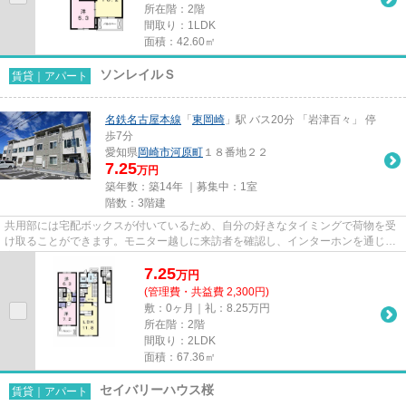
所在階：2階
間取り：1LDK
面積：42.60㎡
ソンレイルＳ
賃貸｜アパート
名鉄名古屋本線
「
東岡崎
」駅 バス20分 「岩津百々」 停
歩7分
愛知県
岡崎市
河原町
１８番地２２
7.25
万円
築年数：築14年 ｜募集中：
1室
階数：3階建
共用部には宅配ボックスが付いているため、自分の好きなタイミングで荷物を受
け取ることができます。モニター越しに来訪者を確認し、インターホンを通じて
室内から会話することができ...
7.25
万
円
(管理費・共益費 2,300円)
敷：0ヶ月｜礼：8.25万円
所在階：2階
間取り：2LDK
面積：67.36㎡
セイバリーハウス桜
賃貸｜アパート