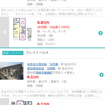
階数：2階建
住む人のことも考えられている満足度の高いアパートです。ぜひ一度見ていただ
きたい、「クレストールB」です。お客様のご希望の条件をお聞かせ下さい。当
社からお客様のお求めの条件に...
5.9
万
円
(管理費・共益費 2,700円)
敷：0ヶ月｜礼：0ヶ月
所在階：2階
間取り：2DK
面積：51.67㎡
クレストールＡ
賃貸｜アパート
名鉄名古屋本線
「
矢作橋
」駅 徒歩22分
愛知環状鉄道
「
北岡崎
」駅 徒歩23分
愛知県
岡崎市
舳越町
字宮前２４番地１
6.1
万円
築年数：築21年 ｜募集中：
1室
階数：2階建
住みやすさが満載でイチオシのアパートはこちらです。矢作橋駅近くの新居にお
すすめ、クレストールAの物件情報。物件の見学やご不明な点等、お気軽にご連
絡下さい。わたしたちスタッフ...
6.1
万
円