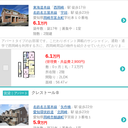
東海道本線
「
西岡崎
」駅 徒歩17分
名鉄名古屋本線
「
宇頭
」駅 徒歩23分
愛知県
岡崎市
富永町
字社本１０番地
6.1
万円
築年数：築17年 ｜募集中：
1室
階数：2階建
アパートタイプのお部屋です。こだわりポイント満載のサンシャイン。通勤・通
学で西岡崎を利用する方に、西岡崎周辺の物件を紹介させていただいておりま
す。物件の詳細は当社までお問...
6.1
万
円
(管理費・共益費 2,900円)
敷：0ヶ月｜礼：7.1万円
所在階：2階
間取り：2LDK
面積：56.47㎡
クレストールＢ
賃貸｜アパート
名鉄名古屋本線
「
矢作橋
」駅 徒歩22分
愛知環状鉄道
「
北岡崎
」駅 徒歩23分
愛知県
岡崎市
舳越町
字宮前２３番地１
5.9
万円
築年数：築21年 ｜募集中：
1室