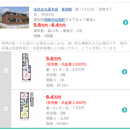
名鉄名古屋本線
「
東岡崎
」駅 バス11分 「稲熊８丁
目」 停歩4分
愛知県
岡崎市
稲熊町
字８丁目４７番地１
5.6
6.4
万円～
万円
築年数：築11年 ｜募集中：
2室
階数：2階建
時間が経っても温かいお風呂を楽しめる、追い焚き機能付きのお風呂です。室内
設備は洗面所独立・浴室乾燥機などが揃っており、とても充実しています。「セ
イバリーハウス桜」の物件情...
5.6
万
円
(管理費・共益費 2,300円)
敷：0ヶ月｜礼：6.6万円
所在階：1階
間取り：1K
面積：34.15㎡
6.4
万
円
(管理費・共益費 2,300円)
敷：0ヶ月｜礼：7.4万円
所在階：2階
間取り：1LDK
面積：44.66㎡