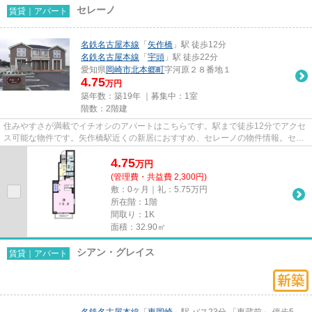
セレーノ
賃貸｜アパート
名鉄名古屋本線
「
矢作橋
」駅 徒歩12分
名鉄名古屋本線
「
宇頭
」駅 徒歩22分
愛知県
岡崎市
北本郷町
字河原２８番地１
4.75
万円
築年数：築19年 ｜募集中：
1室
階数：2階建
住みやすさが満載でイチオシのアパートはこちらです。駅まで徒歩12分でアクセ
ス可能な物件です。矢作橋駅近くの新居におすすめ、セレーノの物件情報。セレ
クトホームでなら、岡崎市に...
4.75
万
円
(管理費・共益費 2,300円)
敷：0ヶ月｜礼：5.75万円
所在階：1階
間取り：1K
面積：32.90㎡
シアン・グレイス
賃貸｜アパート
名鉄名古屋本線
「
東岡崎
」駅 バス23分 「東蔵前」 停歩5