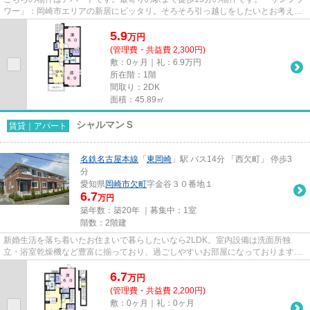
ワー」：岡崎市エリアの新居にピッタリ。そろそろ引っ越しをしたいとお考えの
方、セレクトホームで、新し...
5.9
万
円
(管理費・共益費 2,300円)
敷：0ヶ月｜礼：6.9万円
所在階：1階
間取り：2DK
面積：45.89㎡
シャルマンＳ
賃貸｜アパート
名鉄名古屋本線
「
東岡崎
」駅 バス14分 「西欠町」 停歩3
分
愛知県
岡崎市
欠町
字金谷３０番地１
6.7
万円
築年数：築20年 ｜募集中：
1室
階数：2階建
新婚生活を落ち着いたお住まいで暮らしたいなら2LDK。室内設備は洗面所独
立・浴室乾燥機など豊富に揃っており、過ごしやすいお部屋になっております。
こだわりで選びたい方におすすめ...
6.7
万
円
(管理費・共益費 2,200円)
敷：0ヶ月｜礼：0ヶ月