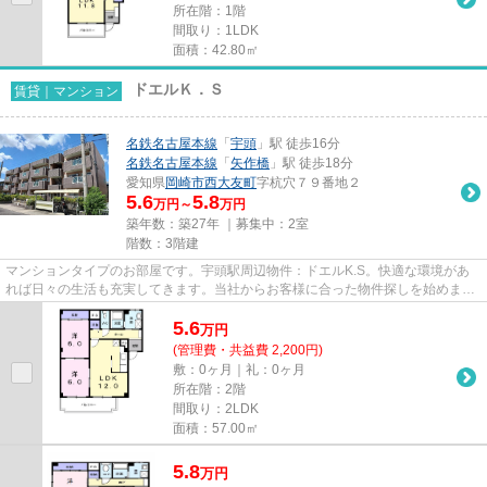
所在階：1階
間取り：1LDK
面積：42.80㎡
ドエルＫ．Ｓ
賃貸｜マンション
名鉄名古屋本線
「
宇頭
」駅 徒歩16分
名鉄名古屋本線
「
矢作橋
」駅 徒歩18分
愛知県
岡崎市
西大友町
字杭穴７９番地２
5.6
5.8
万円～
万円
築年数：築27年 ｜募集中：
2室
階数：3階建
マンションタイプのお部屋です。宇頭駅周辺物件：ドエルK.S。快適な環境があ
れば日々の生活も充実してきます。当社からお客様に合った物件探しを始めまし
ょう。どうぞご利用ください。
5.6
万
円
(管理費・共益費 2,200円)
敷：0ヶ月｜礼：0ヶ月
所在階：2階
間取り：2LDK
面積：57.00㎡
5.8
万
円