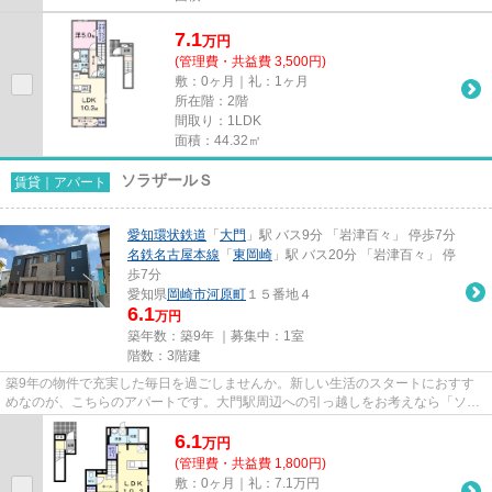
7.1
万
円
(管理費・共益費 3,500円)
敷：0ヶ月｜礼：1ヶ月
所在階：2階
間取り：1LDK
面積：44.32㎡
ソラザールＳ
賃貸｜アパート
愛知環状鉄道
「
大門
」駅 バス9分 「岩津百々」 停歩7分
名鉄名古屋本線
「
東岡崎
」駅 バス20分 「岩津百々」 停
歩7分
愛知県
岡崎市
河原町
１５番地４
6.1
万円
築年数：築9年 ｜募集中：
1室
階数：3階建
築9年の物件で充実した毎日を過ごしませんか。新しい生活のスタートにおすす
めなのが、こちらのアパートです。大門駅周辺への引っ越しをお考えなら「ソラ
ザールS」。物件情報をお求め...
6.1
万
円
(管理費・共益費 1,800円)
敷：0ヶ月｜礼：7.1万円