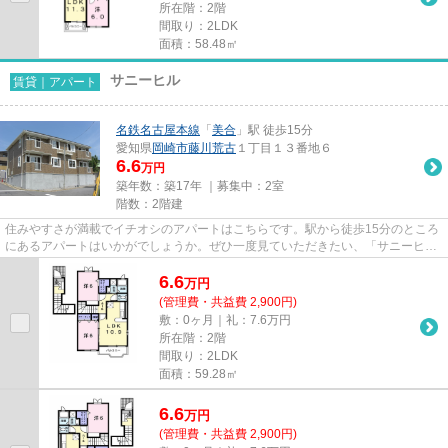
所在階：2階
間取り：2LDK
面積：58.48㎡
サニーヒル
賃貸｜アパート
名鉄名古屋本線
「
美合
」駅 徒歩15分
愛知県
岡崎市
藤川荒古
１丁目１３番地６
6.6
万円
築年数：築17年 ｜募集中：
2室
階数：2階建
住みやすさが満載でイチオシのアパートはこちらです。駅から徒歩15分のところ
にあるアパートはいかがでしょうか。ぜひ一度見ていただきたい、「サニーヒ
ル」です。セレクトホームで住...
6.6
万
円
(管理費・共益費 2,900円)
敷：0ヶ月｜礼：7.6万円
所在階：2階
間取り：2LDK
面積：59.28㎡
6.6
万
円
(管理費・共益費 2,900円)