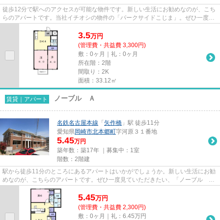
徒歩12分で駅へのアクセスが可能な物件です。新しい生活にお勧めなのが、こち
らのアパートです。当社イチオシの物件の「パークサイドこじま」。ぜひ一度ご
覧ください。男川へお引っ越...
3.5
万
円
(管理費・共益費 3,300円)
敷：0ヶ月｜礼：0ヶ月
所在階：2階
間取り：2K
面積：33.12㎡
ノーブル Ａ
賃貸｜アパート
名鉄名古屋本線
「
矢作橋
」駅 徒歩11分
愛知県
岡崎市
北本郷町
字河原３１番地
5.45
万円
築年数：築17年 ｜募集中：
1室
階数：2階建
駅から徒歩11分のところにあるアパートはいかがでしょうか。新しい生活にお勧
めなのが、こちらのアパートです。ぜひ一度見ていただきたい、「ノーブル
A」です。岡崎市で賃貸住宅探し...
5.45
万
円
(管理費・共益費 2,300円)
敷：0ヶ月｜礼：6.45万円