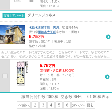
間取り：1LDK
面積：46.09㎡
グリーンジュネス
賃貸｜アパート
名鉄名古屋本線
「
男川
」駅 徒歩14分
愛知県
岡崎市
大平町
字才勝６６番地１
5.75
万円
築年数：築14年 ｜募集中：
1室
階数：2階建
新しい生活のスタートにおすすめなのが、こちらのアパートです。駅までのアク
セスが良い、徒歩14分のところに位置する物件です。ぜひ一度見ていただきた
い、「グリーンジュネス」です...
5.75
万
円
(管理費・共益費 2,900円)
敷：0ヶ月｜礼：6.75万円
所在階：2階
間取り：1LDK
面積：42.80㎡
該当公開件数
2362
棟 空き数
964
件
61-80
棟表示
2
3
4
5
6
<<前へ
次へ>>
最初