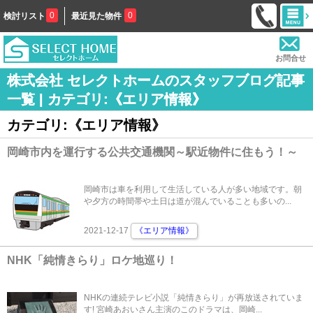
0
0
検討リスト
最近見た物件
お問合せ
株式会社 セレクトホームのスタッフブログ記事
一覧 | カテゴリ:《エリア情報》
カテゴリ:《エリア情報》
岡崎市内を運行する公共交通機関～駅近物件に住もう！～
岡崎市は車を利用して生活している人が多い地域です。朝
や夕方の時間帯や土日は道が混んでいることも多いの...
2021-12-17
《エリア情報》
NHK「純情きらり」ロケ地巡り！
NHKの連続テレビ小説「純情きらり」が再放送されていま
す! 宮崎あおいさん主演のこのドラマは、岡崎...