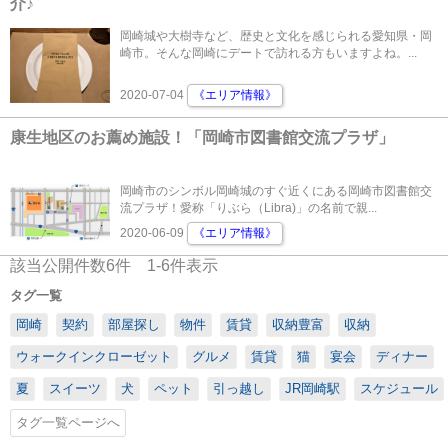
介♪
岡崎城や大樹寺など、歴史と文化を感じられる愛知県・岡
崎市。そんな岡崎にデートで訪れる方もいますよね。...
2020-07-04
《エリア情報》
康生地区のお薦め施設！「岡崎市図書館交流プラザ」
岡崎市のシンボル岡崎城のすぐ近くにある岡崎市図書館交
流プラザ！愛称「りぶら（Libra)」の名前で親...
2020-06-09
《エリア情報》
該当公開件数
6
件
1-6
件表示
タグ一覧
岡崎
契約
部屋探し
物件
賃貸
収納豊富
収納
ウォークインクローゼット
グルメ
賃貸
猫
宴会
ディナー
夏
スイーツ
犬
ペット
引っ越し
JR岡崎駅
スケジュール
タグ一覧ページへ