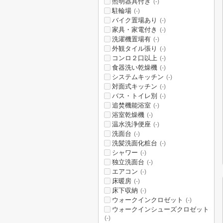
照明器具付き
(-)
駐輪場
(-)
バイク置場あり
(-)
家具・家電付き
(-)
洗濯機置場有
(-)
外観タイル張り
(-)
コンロ２口以上
(-)
食器洗い乾燥機
(-)
システムキッチン
(-)
対面式キッチン
(-)
バス・トイレ別
(-)
追焚機能浴室
(-)
浴室乾燥機
(-)
温水洗浄便座
(-)
洗面台
(-)
洗髪洗面化粧台
(-)
シャワー
(-)
独立洗面台
(-)
エアコン
(-)
床暖房
(-)
床下収納
(-)
ウォークインクロゼット
(-)
ウォークインシューズクロゼット
(-)