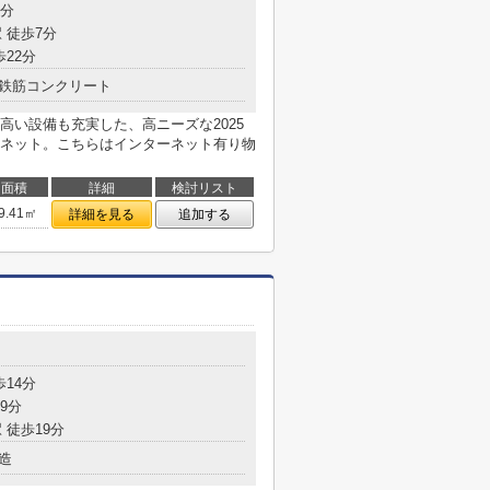
7分
 徒歩7分
歩22分
鉄筋コンクリート
高い設備も充実した、高ニーズな2025
ネット。こちらはインターネット有り物
面積
詳細
検討リスト
9.41㎡
詳細を見る
追加する
歩14分
9分
 徒歩19分
造