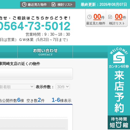
最終更新：2026年08月07日
00
00
件
件
最近見た物件
検討リスト
営業時間：9：30～18：30
0日は営業）ＧＷ休業（5月2日～7日まで）
庫岡崎支店の近くの物件
表示件数：
6
2
1-6
当公開件数
棟 空き数
件
棟表示