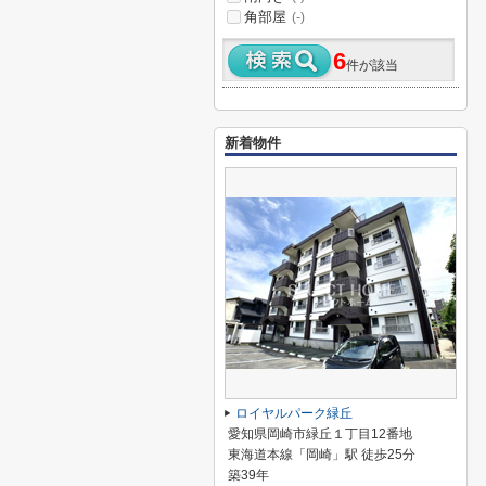
角部屋
(-)
6
件が該当
新着物件
ロイヤルパーク緑丘
愛知県岡崎市緑丘１丁目12番地
東海道本線「岡崎」駅 徒歩25分
築39年