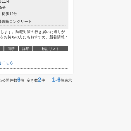
歩11分
5分
 徒歩14分
骨鉄筋コンクリート
着します。防犯対策の行き届いた造りが
をお持ちの方にもおすすめ。新着情報：
面積
詳細
検討リスト
はこちら
6
2
1-6
当公開件数
棟 空き数
件
棟表示