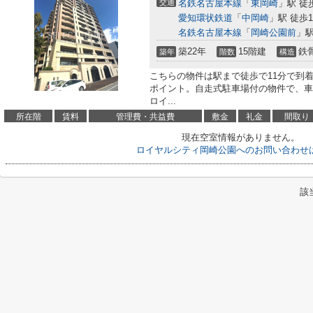
交通
名鉄名古屋本線
「
東岡崎
」駅 徒
愛知環状鉄道
「
中岡崎
」駅 徒歩1
名鉄名古屋本線
「
岡崎公園前
」駅
築22年
15階建
鉄
築年
階数
構造
こちらの物件は駅まで徒歩で11分で到
ポイント。自走式駐車場付の物件で、車
ロイ...
所在階
賃料
管理費・共益費
敷金
礼金
間取り
現在空室情報がありません。
ロイヤルシティ岡崎公園へのお問い合わせ
該