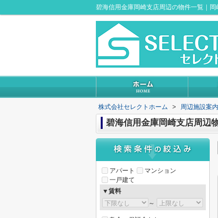
碧海信用金庫岡崎支店周辺の物件一覧｜岡
株式会社セレクトホーム
>
周辺施設案
碧海信用金庫岡崎支店周辺
アパート
マンション
一戸建て
▼賃料
～