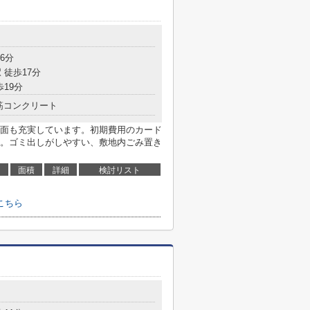
6分
 徒歩17分
歩19分
筋コンクリート
面も充実しています。初期費用のカード
。ゴミ出しがしやすい、敷地内ごみ置き
面積
詳細
検討リスト
こちら