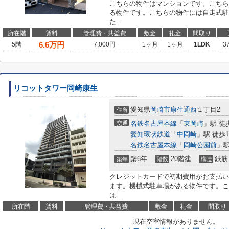
こちらの物件はマンションです。こちら
る物件です。こちらの物件には自走式駐
た...
所在階
賃料
管理費・共益費
敷金
礼金
間取り
6.6
万円
5階
7,000円
1ヶ月
1ヶ月
1LDK
3
リコットタワー岡崎康生
愛知県
岡崎市
康生通西
１丁目2
住所
交通
名鉄名古屋本線
「
東岡崎
」駅 徒
愛知環状鉄道
「
中岡崎
」駅 徒歩1
名鉄名古屋本線
「
岡崎公園前
」駅
築6年
20階建
鉄筋
築年
階数
構造
クレジットカードで初期費用がお支払い
ます。機械式駐車場がある物件です。こ
は...
所在階
賃料
管理費・共益費
敷金
礼金
間取り
現在空室情報がありません。