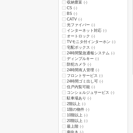
収納豊富
(-)
CS
(-)
BS
(-)
CATV
(-)
光ファイバー
(-)
インターネット対応
(-)
オートロック
(-)
TVモニタ付インターホン
(-)
宅配ボックス
(-)
24時間緊急通報システム
(-)
ディンプルキー
(-)
防犯カメラ
(-)
24時間有人管理
(-)
フロントサービス
(-)
24時間ゴミ出し可
(-)
住戸内覧可能
(-)
コンシェルジュサービス
(-)
駐車場あり
(-)
2階以上
(-)
1階の物件
(-)
10階以上
(-)
20階以上
(-)
最上階
(-)
南向き
(-)