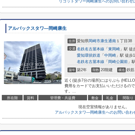
リコットタワー岡崎康生へのお問い合わせ
アルバックスタワ―岡崎康生
愛知県
岡崎市
康生通南
１丁目38
住所
交通
名鉄名古屋本線
「
東岡崎
」駅 徒
愛知環状鉄道
「
中岡崎
」駅 徒歩1
名鉄名古屋本線
「
岡崎公園前
」駅
築2年
20階建
鉄筋
築年
階数
構造
近く(徒歩7分の場所)にはりぶら (HELL
費用をカードでお支払いいただけるので
す。...
所在階
賃料
管理費・共益費
敷金
礼金
間取り
現在空室情報がありません。
アルバックスタワ―岡崎康生へのお問い合わ