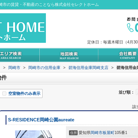
崎市の賃貸・不動産のことなら株式会社セレクトホーム
定休日：毎週木曜日（4月3
内
>
岡崎市
>
岡崎市の信用金庫
>
碧海信用金庫岡崎支店
>
碧海信用金
物件
並び順：
空室物件のみ表示
該
S-RESIDENCE岡崎公園aureate
愛知県
岡崎市
板屋町
105番1
住所