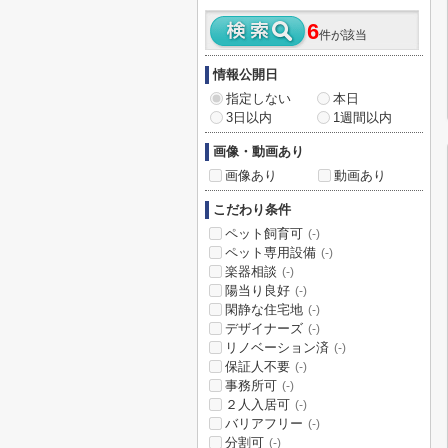
6
件が該当
情報公開日
指定しない
本日
3日以内
1週間以内
画像・動画あり
画像あり
動画あり
こだわり条件
ペット飼育可
(-)
ペット専用設備
(-)
楽器相談
(-)
陽当り良好
(-)
閑静な住宅地
(-)
デザイナーズ
(-)
リノベーション済
(-)
保証人不要
(-)
事務所可
(-)
２人入居可
(-)
バリアフリー
(-)
分割可
(-)