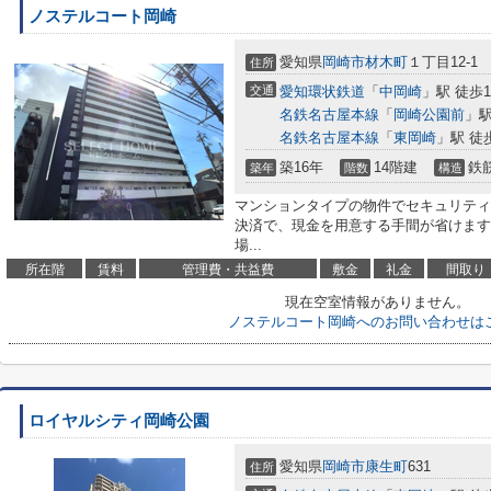
ノステルコート岡崎
愛知県
岡崎市
材木町
１丁目12-1
住所
交通
愛知環状鉄道
「
中岡崎
」駅 徒歩1
名鉄名古屋本線
「
岡崎公園前
」駅
名鉄名古屋本線
「
東岡崎
」駅 徒
築16年
14階建
鉄
築年
階数
構造
マンションタイプの物件でセキュリティ
決済で、現金を用意する手間が省けます
場...
所在階
賃料
管理費・共益費
敷金
礼金
間取り
現在空室情報がありません。
ノステルコート岡崎へのお問い合わせは
ロイヤルシティ岡崎公園
愛知県
岡崎市
康生町
631
住所