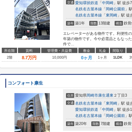
交通
愛知環状鉄道
「
中岡崎
」駅 徒歩
名鉄名古屋本線
「
岡崎公園前
」駅
名鉄名古屋本線
「
東岡崎
」駅 徒
築1年
13階建
鉄骨
築年
階数
構造
エレベーターがある物件です。利便性の
年築の物件です。今や必需品ともなった
件で...
所在階
賃料
管理費・共益費
敷金
礼金
間取り
8.7
万円
0ヶ月
2階
10,000円
1ヶ月
1LDK
3
コンフォート康生
愛知県
岡崎市
康生通東
２丁目3
住所
交通
名鉄名古屋本線
「
東岡崎
」駅 徒
愛知環状鉄道
「
中岡崎
」駅 徒歩1
名鉄名古屋本線
「
岡崎公園前
」駅
築20年
7階建
鉄骨
築年
階数
構造