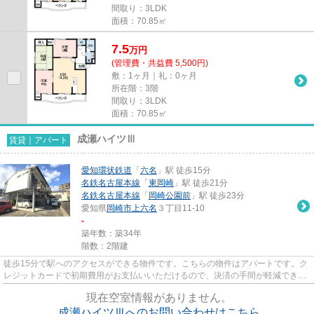
間取り：3LDK
面積：70.85㎡
7.5
万
円
(管理費・共益費 5,500円)
敷：1ヶ月｜礼：0ヶ月
所在階：3階
間取り：3LDK
面積：70.85㎡
成瀬ハイツⅢ
賃貸｜アパート
愛知環状鉄道
「
六名
」駅 徒歩15分
名鉄名古屋本線
「
東岡崎
」駅 徒歩21分
名鉄名古屋本線
「
岡崎公園前
」駅 徒歩23分
愛知県
岡崎市
上六名
３丁目11-10
-
築年数：築34年
階数：2階建
徒歩15分で駅へのアクセスができる物件です。こちらの物件はアパートです。ク
レジットカードで初期費用がお支払いいただけるので、決済の手間が軽減できま
す。ぜひ一度見ていただきた...
現在空室情報がありません。
成瀬ハイツⅢへのお問い合わせはこちら