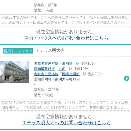
築年数：築9年
階数：3階建
平成29年築の物件です。こちらの物件はアパートです。新たな回線工事が必要な
い、経済的なネット回線工事済み物件です。こだわりポイント満載のスカイハウ
ス。当社は賃貸物件情報を豊...
現在空室情報がありません。
スカイハウスへのお問い合わせはこちら
Ｔテラス明大寺
賃貸｜マンション
名鉄名古屋本線
「
東岡崎
」駅 徒歩15分
愛知環状鉄道
「
六名
」駅 徒歩19分
名鉄名古屋本線
「
岡崎公園前
」駅 徒歩22分
愛知県
岡崎市
南明大寺町
11-2
-
築年数：築40年
階数：5階建
のんびり自宅で花火大会を鑑賞できる、いちおしのマンションです。こちらは初
期費用をカードでお支払いいただけるマンションです。冬場の換気にも適した、
風通しの良い湿気が溜まりに...
現在空室情報がありません。
Ｔテラス明大寺へのお問い合わせはこちら