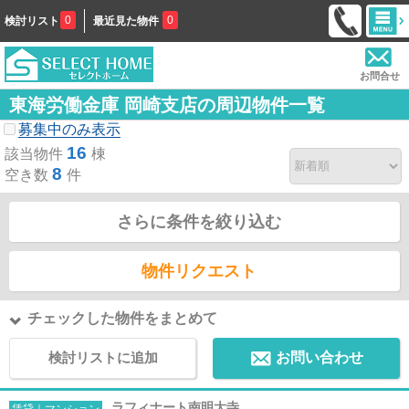
0
0
検討リスト
最近見た物件
お問合せ
東海労働金庫 岡崎支店の周辺物件一覧
募集中のみ表示
16
該当物件
棟
8
空き数
件
さらに条件を絞り込む
物件リクエスト
チェックした物件をまとめて
検討リストに追加
お問い合わせ
ラフィナート南明大寺
賃貸｜マンション