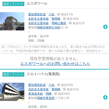
エスポワール
賃貸｜アパート
愛知環状鉄道
「
六名
」駅 徒歩17分
名鉄名古屋本線
「
東岡崎
」駅 徒歩18分
名鉄名古屋本線
「
岡崎公園前
」駅 徒歩21分
愛知県
岡崎市
南明大寺町
11-10
-
築年数：築10年
階数：2階建
歩いて5分のところに中京銀行岡崎支店があります。落ち着きのある空間が広が
っている、平成28年築の物件です。新たな回線工事が必要ない、経済的なネット
回線工事済み物件です。当社イ...
現在空室情報がありません。
エスポワールへのお問い合わせはこちら
スカイハウス(竜美西)
賃貸｜アパート
愛知環状鉄道
「
六名
」駅 徒歩20分
名鉄名古屋本線
「
東岡崎
」駅 徒歩21分
東海道本線
「
岡崎
」駅 徒歩26分
愛知県
岡崎市
竜美西
２丁目1-25
-
築年数：築9年