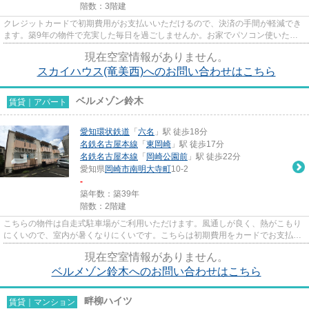
階数：3階建
クレジットカードで初期費用がお支払いいただけるので、決済の手間が軽減でき
ます。築9年の物件で充実した毎日を過ごしませんか。お家でパソコン使いたい
方にオススメ、ネット回線工事...
現在空室情報がありません。
スカイハウス(竜美西)へのお問い合わせはこちら
ベルメゾン鈴木
賃貸｜アパート
愛知環状鉄道
「
六名
」駅 徒歩18分
名鉄名古屋本線
「
東岡崎
」駅 徒歩17分
名鉄名古屋本線
「
岡崎公園前
」駅 徒歩22分
愛知県
岡崎市
南明大寺町
10-2
-
築年数：築39年
階数：2階建
こちらの物件は自走式駐車場がご利用いただけます。風通しが良く、熱がこもり
にくいので、室内が暑くなりにくいです。こちらは初期費用をカードでお支払い
いただける物件です。多くの...
現在空室情報がありません。
ベルメゾン鈴木へのお問い合わせはこちら
畔柳ハイツ
賃貸｜マンション