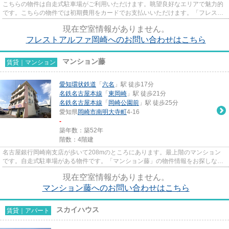
こちらの物件は自走式駐車場がご利用いただけます。眺望良好なエリアで魅力的
です。こちらの物件では初期費用をカードでお支払いいただけます。「フレスト
アルファ岡崎」のここがイチ...
現在空室情報がありません。
フレストアルファ岡崎へのお問い合わせはこちら
マンション藤
賃貸｜マンション
愛知環状鉄道
「
六名
」駅 徒歩17分
名鉄名古屋本線
「
東岡崎
」駅 徒歩21分
名鉄名古屋本線
「
岡崎公園前
」駅 徒歩25分
愛知県
岡崎市
南明大寺町
4-16
-
築年数：築52年
階数：4階建
名古屋銀行岡崎南支店が歩いて208mのところにあります。最上階のマンション
です。自走式駐車場がある物件です。「マンション藤」の物件情報をお探しなら
お気軽にお問い合わせ下さい。...
現在空室情報がありません。
マンション藤へのお問い合わせはこちら
スカイハウス
賃貸｜アパート