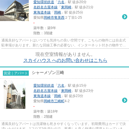
愛知環状鉄道
「
六名
」駅 徒歩20分
名鉄名古屋本線
「
東岡崎
」駅 徒歩21分
東海道本線
「
岡崎
」駅 徒歩25分
愛知県
岡崎市
竜美西
２丁目1-25
-
築年数：築9年
階数：3階建
通風良好なアパートはいつでも気持ちの良い空間です。こちらの物件には自走式
駐車場があります。新たな回線工事の必要ない、インターネット付きの物件で
す。ぜひ一度見ていただきたい...
現在空室情報がありません。
スカイハウス へのお問い合わせはこちら
シャーメゾン三崎
賃貸｜アパート
愛知環状鉄道
「
六名
」駅 徒歩15分
名鉄名古屋本線
「
東岡崎
」駅 徒歩23分
東海道本線
「
岡崎
」駅 徒歩23分
愛知県
岡崎市
三崎町
4-2
-
築年数：築18年
階数：2階建
通風良好なアパートは洗濯物も乾きやすくなっています。初期費用はカードで決
済いただけます。1フロア2住戸なので、風通しも良く快適な環境となっていま