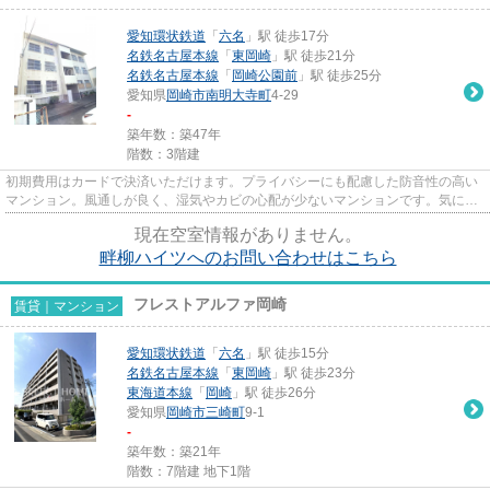
愛知環状鉄道
「
六名
」駅 徒歩17分
名鉄名古屋本線
「
東岡崎
」駅 徒歩21分
名鉄名古屋本線
「
岡崎公園前
」駅 徒歩25分
愛知県
岡崎市
南明大寺町
4-29
-
築年数：築47年
階数：3階建
初期費用はカードで決済いただけます。プライバシーにも配慮した防音性の高い
マンション。風通しが良く、湿気やカビの心配が少ないマンションです。気にな
るイチオシ物件情報：「畔柳...
現在空室情報がありません。
畔柳ハイツへのお問い合わせはこちら
フレストアルファ岡崎
賃貸｜マンション
愛知環状鉄道
「
六名
」駅 徒歩15分
名鉄名古屋本線
「
東岡崎
」駅 徒歩23分
東海道本線
「
岡崎
」駅 徒歩26分
愛知県
岡崎市
三崎町
9-1
-
築年数：築21年
階数：7階建 地下1階