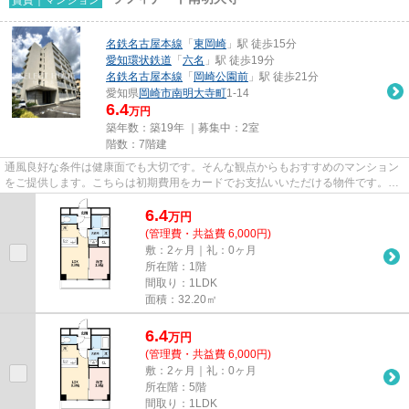
名鉄名古屋本線
「
東岡崎
」駅 徒歩15分
愛知環状鉄道
「
六名
」駅 徒歩19分
名鉄名古屋本線
「
岡崎公園前
」駅 徒歩21分
愛知県
岡崎市
南明大寺町
1-14
6.4
万円
築年数：築19年 ｜募集中：
2室
階数：7階建
通風良好な条件は健康面でも大切です。そんな観点からもおすすめのマンション
をご提供します。こちらは初期費用をカードでお支払いいただける物件です。こ
ちらのマンションには自走式...
6.4
万
円
(管理費・共益費 6,000円)
敷：2ヶ月｜礼：0ヶ月
所在階：1階
間取り：1LDK
面積：32.20㎡
6.4
万
円
(管理費・共益費 6,000円)
敷：2ヶ月｜礼：0ヶ月
所在階：5階
間取り：1LDK