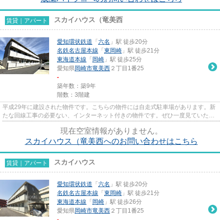
スカイハウス（竜美西
賃貸｜アパート
愛知環状鉄道
「
六名
」駅 徒歩20分
名鉄名古屋本線
「
東岡崎
」駅 徒歩21分
東海道本線
「
岡崎
」駅 徒歩25分
愛知県
岡崎市
竜美西
２丁目1番25
-
築年数：築9年
階数：3階建
平成29年に建設された物件です。こちらの物件には自走式駐車場があります。新
たな回線工事の必要ない、インターネット付きの物件です。ぜひ一度見ていただ
きたい、「スカイハウス(竜美...
現在空室情報がありません。
スカイハウス（竜美西へのお問い合わせはこちら
スカイハウス
賃貸｜アパート
愛知環状鉄道
「
六名
」駅 徒歩20分
名鉄名古屋本線
「
東岡崎
」駅 徒歩21分
東海道本線
「
岡崎
」駅 徒歩26分
愛知県
岡崎市
竜美西
２丁目1番25
-