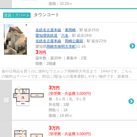
面積：32.20㎡
タウンコート
賃貸｜アパート
名鉄名古屋本線
「
東岡崎
」駅 徒歩15分
愛知環状鉄道
「
六名
」駅 徒歩19分
名鉄名古屋本線
「
岡崎公園前
」駅 徒歩22分
愛知県
岡崎市
南明大寺町
11-16
3
万円
築年数：築35年 ｜募集中：
2室
階数：2階建
薬や日用品を買うのに便利なウエルシア岡崎明大寺店まで、144mです。こちら
の物件はアパートです。周辺に2駅ありの電車通勤しやすい物件です。新着情
報：タウンコートの空室情報ならコ...
3
万
円
(管理費・共益費 3,000円)
敷：0ヶ月｜礼：0ヶ月
所在階：1階
間取り：1K
面積：19.80㎡
3
万
円
(管理費・共益費 3,000円)