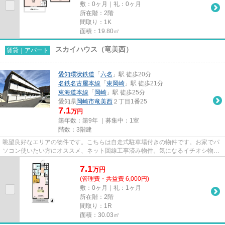
敷：0ヶ月｜礼：0ヶ月
所在階：2階
間取り：1K
面積：19.80㎡
スカイハウス（竜美西）
賃貸｜アパート
愛知環状鉄道
「
六名
」駅 徒歩20分
名鉄名古屋本線
「
東岡崎
」駅 徒歩21分
東海道本線
「
岡崎
」駅 徒歩25分
愛知県
岡崎市
竜美西
２丁目1番25
7.1
万円
築年数：築9年 ｜募集中：
1室
階数：3階建
眺望良好なエリアの物件です。こちらは自走式駐車場付きの物件です。お家でパ
ソコン使いたい方にオススメ、ネット回線工事済み物件。気になるイチオシ物件
情報：「スカイハウス(竜美西...
7.1
万
円
(管理費・共益費 6,000円)
敷：0ヶ月｜礼：1ヶ月
所在階：2階
間取り：1R
面積：30.03㎡