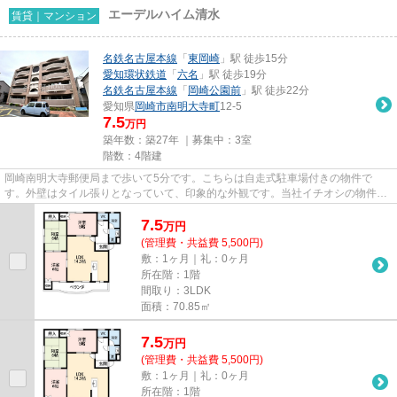
エーデルハイム清水
賃貸｜マンション
名鉄名古屋本線
「
東岡崎
」駅 徒歩15分
愛知環状鉄道
「
六名
」駅 徒歩19分
名鉄名古屋本線
「
岡崎公園前
」駅 徒歩22分
愛知県
岡崎市
南明大寺町
12-5
7.5
万円
築年数：築27年 ｜募集中：
3室
階数：4階建
岡崎南明大寺郵便局まで歩いて5分です。こちらは自走式駐車場付きの物件で
す。外壁はタイル張りとなっていて、印象的な外観です。当社イチオシの物件の
「エーデルハイム清水」。ぜひ一...
7.5
万
円
(管理費・共益費 5,500円)
敷：1ヶ月｜礼：0ヶ月
所在階：1階
間取り：3LDK
面積：70.85㎡
7.5
万
円
(管理費・共益費 5,500円)
敷：1ヶ月｜礼：0ヶ月
所在階：1階