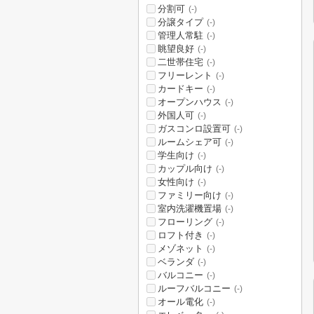
分割可
(-)
分譲タイプ
(-)
管理人常駐
(-)
眺望良好
(-)
二世帯住宅
(-)
フリーレント
(-)
カードキー
(-)
オープンハウス
(-)
外国人可
(-)
ガスコンロ設置可
(-)
ルームシェア可
(-)
学生向け
(-)
カップル向け
(-)
女性向け
(-)
ファミリー向け
(-)
室内洗濯機置場
(-)
フローリング
(-)
ロフト付き
(-)
メゾネット
(-)
ベランダ
(-)
バルコニー
(-)
ルーフバルコニー
(-)
オール電化
(-)