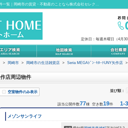
Seria MEGAﾄﾞﾝ･ｷﾎｰﾃUNY矢作店周辺の物件一覧｜岡崎市の賃貸・不動産のことなら株式会社セレクトホーム
定休日：毎週木曜日（4月3
内
>
岡崎市
>
岡崎市の生活雑貨店
>
Seria MEGAﾄﾞﾝ･ｷﾎｰﾃUNY矢作店
>
UNY矢作店周辺物件
並び順：
空室物件のみ表示
77
19
1-3
該当公開件数
棟 空き数
件
メゾンサンライフ