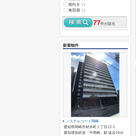
南向き
(-)
角部屋
(-)
77
件が該当
新着物件
ノステルコート岡崎
愛知県岡崎市材木町１丁目12-1
愛知環状鉄道「中岡崎」駅 徒歩16分