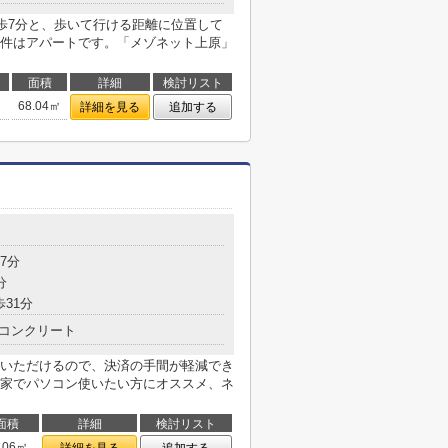
まで徒歩7分と、歩いて行ける距離に位置して
件はアパートです。「メゾネット上原」
面積
詳細
検討リスト
68.04㎡
詳細を見る
追加する
7分
分
歩31分
コンクリート
いただけるので、決済の手間が軽減でき
家でパソコン使いたい方にオススメ、ネ
面積
詳細
検討リスト
.06㎡