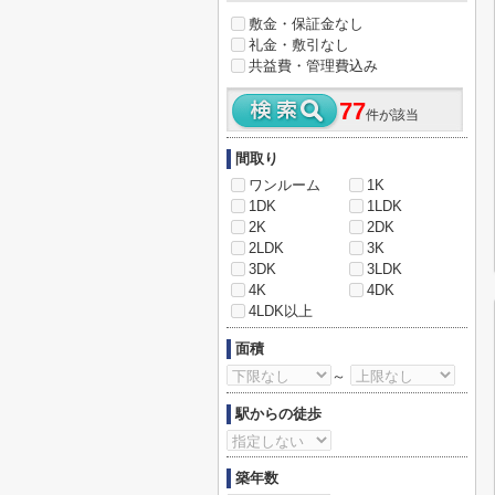
敷金・保証金なし
礼金・敷引なし
共益費・管理費込み
77
件が該当
間取り
ワンルーム
1K
1DK
1LDK
2K
2DK
2LDK
3K
3DK
3LDK
4K
4DK
4LDK以上
面積
～
駅からの徒歩
築年数