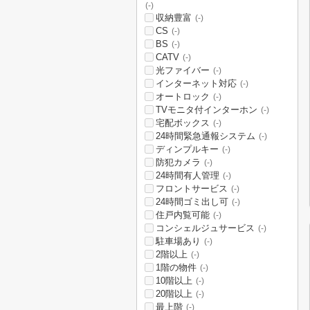
(-)
収納豊富
(-)
CS
(-)
BS
(-)
CATV
(-)
光ファイバー
(-)
インターネット対応
(-)
オートロック
(-)
TVモニタ付インターホン
(-)
宅配ボックス
(-)
24時間緊急通報システム
(-)
ディンプルキー
(-)
防犯カメラ
(-)
24時間有人管理
(-)
フロントサービス
(-)
24時間ゴミ出し可
(-)
住戸内覧可能
(-)
コンシェルジュサービス
(-)
駐車場あり
(-)
2階以上
(-)
1階の物件
(-)
10階以上
(-)
20階以上
(-)
最上階
(-)