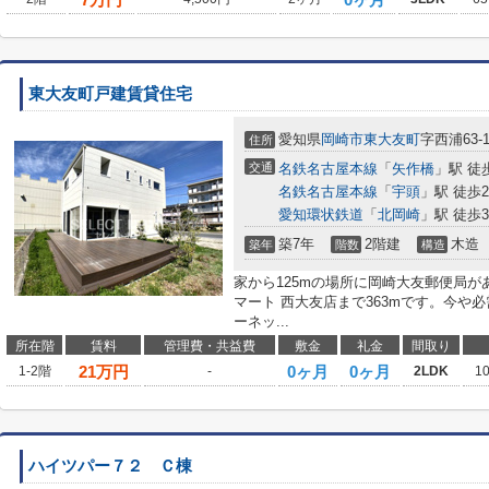
東大友町戸建賃貸住宅
愛知県
岡崎市
東大友町
字西浦63-
住所
交通
名鉄名古屋本線
「
矢作橋
」駅 徒
名鉄名古屋本線
「
宇頭
」駅 徒歩2
愛知環状鉄道
「
北岡崎
」駅 徒歩3
築7年
2階建
木造
築年
階数
構造
家から125mの場所に岡崎大友郵便局
マート 西大友店まで363mです。今や
ーネッ...
所在階
賃料
管理費・共益費
敷金
礼金
間取り
21
万円
0ヶ月
0ヶ月
1-2階
-
2LDK
1
ハイツパー７２ Ｃ棟