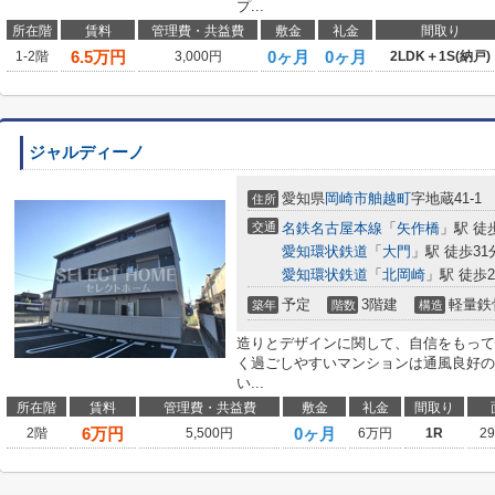
プ...
所在階
賃料
管理費・共益費
敷金
礼金
間取り
6.5
万円
0ヶ月
0ヶ月
1-2階
3,000円
2LDK＋1S(納戸)
ジャルディーノ
愛知県
岡崎市
舳越町
字地蔵41-1
住所
交通
名鉄名古屋本線
「
矢作橋
」駅 徒
愛知環状鉄道
「
大門
」駅 徒歩31
愛知環状鉄道
「
北岡崎
」駅 徒歩2
予定
3階建
軽量鉄
築年
階数
構造
造りとデザインに関して、自信をもって
く過ごしやすいマンションは通風良好の
い...
所在階
賃料
管理費・共益費
敷金
礼金
間取り
6
万円
0ヶ月
2階
5,500円
6万円
1R
2