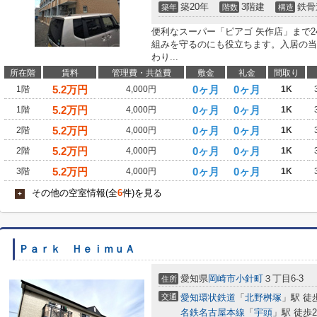
築20年
3階建
鉄骨
築年
階数
構造
便利なスーパー「ピアゴ 矢作店」まで2
組みを守るのにも役立ちます。入居の当
わり...
所在階
賃料
管理費・共益費
敷金
礼金
間取り
5.2
万円
0ヶ月
0ヶ月
1階
4,000円
1K
5.2
万円
0ヶ月
0ヶ月
1階
4,000円
1K
5.2
万円
0ヶ月
0ヶ月
2階
4,000円
1K
5.2
万円
0ヶ月
0ヶ月
2階
4,000円
1K
5.2
万円
0ヶ月
0ヶ月
3階
4,000円
1K
その他の空室情報(全
6
件)を見る
+
Ｐａｒｋ ＨｅｉｍｕＡ
愛知県
岡崎市
小針町
３丁目6-3
住所
交通
愛知環状鉄道
「
北野桝塚
」駅 徒
名鉄名古屋本線
「
宇頭
」駅 徒歩2