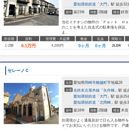
愛知環状鉄道
「
大門
」駅 徒歩32
築23年
2階建
鉄骨
築年
階数
構造
当社イチオシの物件の「Ｐａｒｋ Ｈｅ
のことを考えた自走式の駐車場を併設。
ま...
所在階
賃料
管理費・共益費
敷金
礼金
間取り
6.1
万円
0ヶ月
0ヶ月
1-2階
4,200円
2LDK
セレーノＣ
愛知県
岡崎市
舳越町
字地蔵28
住所
交通
名鉄名古屋本線
「
矢作橋
」駅 徒
愛知環状鉄道
「
大門
」駅 徒歩25
愛知環状鉄道
「
北岡崎
」駅 徒歩3
築18年
2階建
木造
築年
階数
構造
住環境がよく通風良好で日も入る物件を
ドでお支払いいただける物件です。戸建