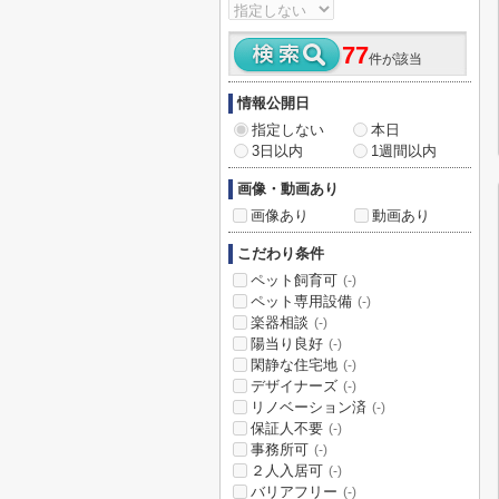
77
件が該当
情報公開日
指定しない
本日
3日以内
1週間以内
画像・動画あり
画像あり
動画あり
こだわり条件
ペット飼育可
(-)
ペット専用設備
(-)
楽器相談
(-)
陽当り良好
(-)
閑静な住宅地
(-)
デザイナーズ
(-)
リノベーション済
(-)
保証人不要
(-)
事務所可
(-)
２人入居可
(-)
バリアフリー
(-)