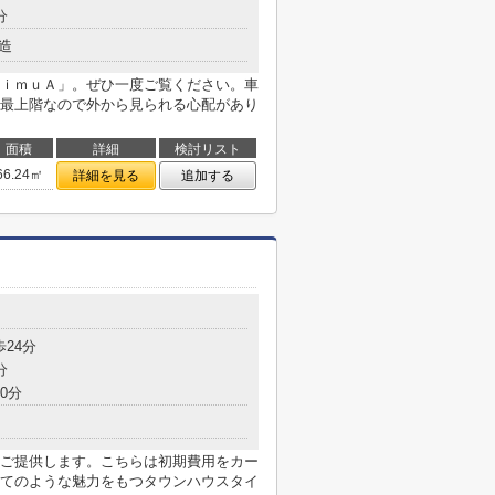
分
造
ｉｍｕＡ」。ぜひ一度ご覧ください。車
最上階なので外から見られる心配があり
面積
詳細
検討リスト
66.24㎡
詳細を見る
追加する
歩24分
分
0分
ご提供します。こちらは初期費用をカー
てのような魅力をもつタウンハウスタイ