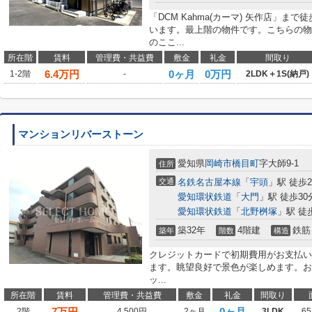
「DCM Kahma(カーマ) 矢作店」
います。最上階の物件です。こちらの物
のここ...
所在階
賃料
管理費・共益費
敷金
礼金
間取り
6.4
万円
0ヶ月
0万円
1-2階
-
2LDK＋1S(納戸)
マンションリバーストーン
愛知県
岡崎市
橋目町
字大師9-1
住所
交通
名鉄名古屋本線
「
宇頭
」駅 徒歩2
愛知環状鉄道
「
大門
」駅 徒歩30
愛知環状鉄道
「
北野桝塚
」駅 徒
築32年
4階建
鉄筋
築年
階数
構造
クレジットカードで初期費用がお支払い
ます。眺望良好で景色が楽しめます。お
ッ...
所在階
賃料
管理費・共益費
敷金
礼金
間取り
7
万円
0ヶ月
2階
4,500円
2ヶ月
3LDK
65