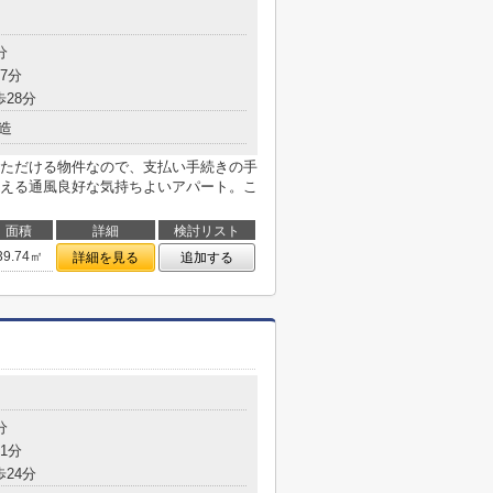
分
7分
歩28分
造
ただける物件なので、支払い手続きの手
える通風良好な気持ちよいアパート。こ
面積
詳細
検討リスト
39.74㎡
詳細を見る
追加する
分
1分
歩24分