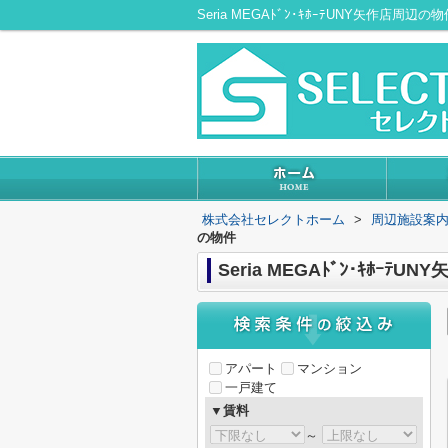
株式会社セレクトホーム
>
周辺施設案
の物件
Seria MEGAﾄﾞﾝ･ｷﾎｰﾃ
アパート
マンション
一戸建て
▼賃料
～