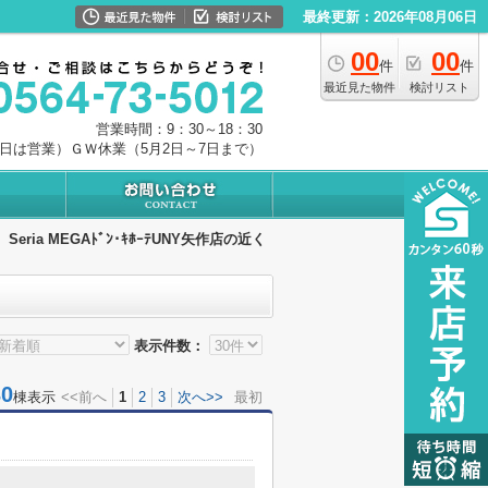
最終更新：2026年08月06日
00
00
件
件
最近見た物件
検討リスト
営業時間：9：30～18：30
0日は営業）ＧＷ休業（5月2日～7日まで）
Seria MEGAﾄﾞﾝ･ｷﾎｰﾃUNY矢作店の近く
表示件数：
0
棟表示
<<前へ
1
2
3
次へ>>
最初