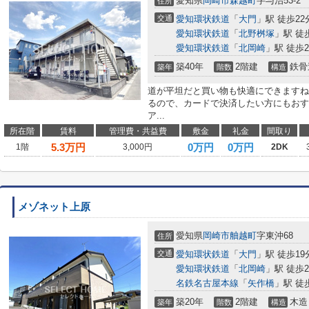
愛知県
岡崎市
森越町
字与治53-2
住所
交通
愛知環状鉄道
「
大門
」駅 徒歩22
愛知環状鉄道
「
北野桝塚
」駅 徒
愛知環状鉄道
「
北岡崎
」駅 徒歩2
築40年
2階建
鉄骨
築年
階数
構造
道が平坦だと買い物も快適にできますね
るので、カードで決済したい方にもおす
ア...
所在階
賃料
管理費・共益費
敷金
礼金
間取り
5.3
万円
0万円
0万円
1階
3,000円
2DK
メゾネット上原
愛知県
岡崎市
舳越町
字東沖68
住所
交通
愛知環状鉄道
「
大門
」駅 徒歩19
愛知環状鉄道
「
北岡崎
」駅 徒歩2
名鉄名古屋本線
「
矢作橋
」駅 徒
築20年
2階建
木造
築年
階数
構造