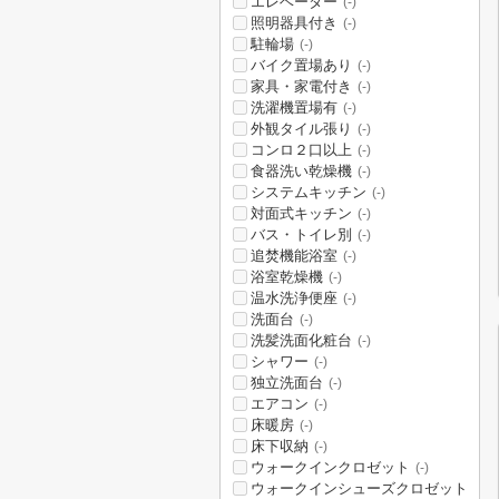
エレベーター
(-)
照明器具付き
(-)
駐輪場
(-)
バイク置場あり
(-)
家具・家電付き
(-)
洗濯機置場有
(-)
外観タイル張り
(-)
コンロ２口以上
(-)
食器洗い乾燥機
(-)
システムキッチン
(-)
対面式キッチン
(-)
バス・トイレ別
(-)
追焚機能浴室
(-)
浴室乾燥機
(-)
温水洗浄便座
(-)
洗面台
(-)
洗髪洗面化粧台
(-)
シャワー
(-)
独立洗面台
(-)
エアコン
(-)
床暖房
(-)
床下収納
(-)
ウォークインクロゼット
(-)
ウォークインシューズクロゼット