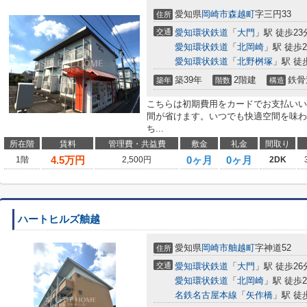
愛知県
岡崎市
森越町
字三円33
住所
交通
愛知環状鉄道
「
大門
」駅 徒歩23
愛知環状鉄道
「
北岡崎
」駅 徒歩2
愛知環状鉄道
「
北野桝塚
」駅 徒
築39年
2階建
鉄骨
築年
階数
構造
こちらは初期費用をカードでお支払いい
間が省けます。いつでも快適空間を味わ
ち...
所在階
賃料
管理費・共益費
敷金
礼金
間取り
4.5
万円
0ヶ月
0ヶ月
1階
2,500円
2DK
ハートヒルズ舳越
愛知県
岡崎市
舳越町
字神道52
住所
交通
愛知環状鉄道
「
大門
」駅 徒歩26
愛知環状鉄道
「
北岡崎
」駅 徒歩2
名鉄名古屋本線
「
矢作橋
」駅 徒