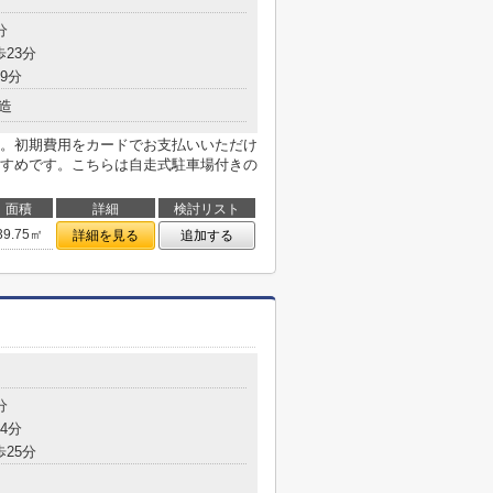
分
歩23分
9分
造
。初期費用をカードでお支払いいただけ
すめです。こちらは自走式駐車場付きの
面積
詳細
検討リスト
39.75㎡
詳細を見る
追加する
分
4分
歩25分