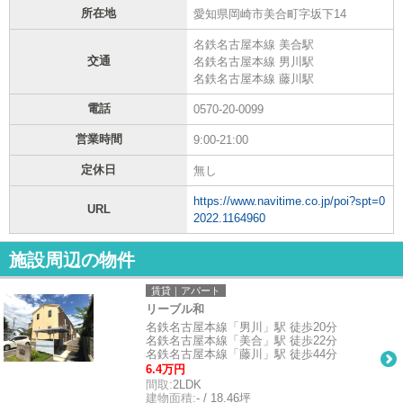
所在地
愛知県岡崎市美合町字坂下14
名鉄名古屋本線 美合駅
交通
名鉄名古屋本線 男川駅
名鉄名古屋本線 藤川駅
電話
0570-20-0099
営業時間
9:00-21:00
定休日
無し
https://www.navitime.co.jp/poi?spt=0
URL
2022.1164960
施設周辺の物件
賃貸｜アパート
リーブル和
名鉄名古屋本線「男川」駅 徒歩20分
名鉄名古屋本線「美合」駅 徒歩22分
名鉄名古屋本線「藤川」駅 徒歩44分
6.4万円
間取:
2LDK
建物面積:
- / 18.46坪