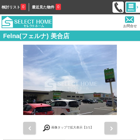
0
0
検討リスト
最近見た物件
お問合せ
Felna(フェルナ) 美合店
前
次
画像タップで拡大表示【
1
/1】