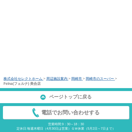
株式会社セレクトホーム
>
周辺施設案内
>
岡崎市
>
岡崎市のスーパー
>
Felna(フェルナ) 美合店
ページトップに戻る
電話でお問い合わせする
営業時間:9：30～18：30
定休日:毎週木曜日（4月30日は営業）ＧＷ休業（5月2日～7日まで）